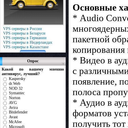
Основные ха
* Audio Conve
многоядерных
VPS серверы в России
VPS серверы в Беларуси
пакетной обр
VPS серверы в Германии
VPS серверы в Нидерландах
копирования 
VPS серверы в Казахстане
* Видео в ау
Опрос
с различными
Какой по вашему мнению
антивирус, лучший?
появление, п
Kaspersky
dr.Web
NOD 32
полоса пропус
Symantec
Norton
* Аудио в ау
AVG
Avira
форматов уст
Bitdefender
Avast
получить тот
McAfee
Microsoft