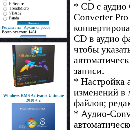
* CD с аудио
F-Secure
TrendMicro
VBA32
Converter Pro
Panda
конвертирова
Результаты
|
Архив опросов
Всего ответов:
1461
CD в аудио ф
чтобы указат
автоматическ
записи.
* Настройка 
изменений в 
Windows KMS Activator Ultimate
файлов; редак
2018 4.2
* Аудио-Conv
автоматическ