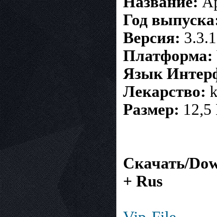
Название:
Ap
Год выпуска
Версия:
3.3.1
Платформа:
Язык Интер
Лекарство:
k
Размер:
12,5
Скачать/Down
+ Rus
Vip-File