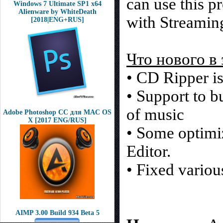
can use this p
Windows 7 Ultimate SP1 x64
Alienware by WhiteDeath
with Streamin
[2018|ENG+RUS]
Что нового в 
• CD Ripper i
• Support to b
of music
Adobe Photoshop CC для MAC OS
X [2017 ENG/RUS]
• Some optimi
Editor.
• Fixed variou
AIMP 3.00 Build 934 Beta 5