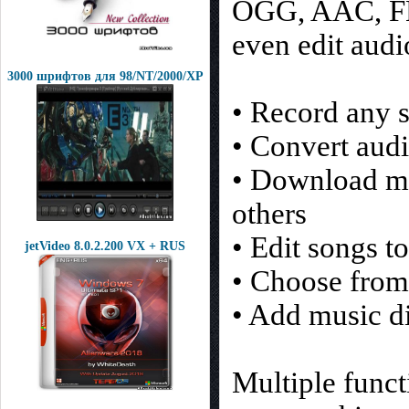
OGG, AAC, FLA
even edit audi
3000 шрифтов для 98/NT/2000/XP
• Record any 
• Convert audi
• Download mu
others
• Edit songs t
jetVideo 8.0.2.200 VX + RUS
• Choose from 
• Add music di
Multiple funct