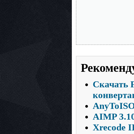
Рекоменд
Скачать 
конверта
AnyToISO 
AIMP 3.10
Xrecode II