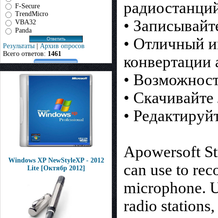
радиостанций
F-Secure
TrendMicro
• Записывайт
VBA32
Panda
• Отличный и
Результаты
|
Архив опросов
Всего ответов:
1461
конвертации 
• Возможност
• Скачивайте
• Редактируй
Apowersoft St
Windows XP NewStyleXP - 2012
can use to re
Lite [Октябр 2012]
microphone. Us
radio station