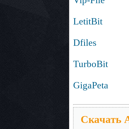
LetitBit
Dfiles
TurboBit
GigaPeta
Скачать A