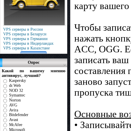
карту вашего
Чтобы записа
VPS серверы в России
VPS серверы в Беларуси
нажать кнопк
VPS серверы в Германии
VPS серверы в Нидерландах
ACC, OGG. Ес
VPS серверы в Казахстане
записать ваш
Опрос
составления 
Какой по вашему мнению
антивирус, лучший?
заново запус
Kaspersky
dr.Web
пропуска тиш
NOD 32
Symantec
Norton
AVG
Avira
Основные во
Bitdefender
Avast
• Записывайт
McAfee
Microsoft