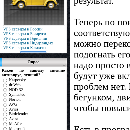
результат.
Теперь по по
VPS серверы в России
соответствую
VPS серверы в Беларуси
VPS серверы в Германии
можно переко
VPS серверы в Нидерландах
VPS серверы в Казахстане
подогнать ег
Опрос
надо просто 
Какой по вашему мнению
будут уже вк
антивирус, лучший?
Kaspersky
проблем нет.
dr.Web
NOD 32
бегунком, дви
Symantec
Norton
AVG
чтобы повыси
Avira
Bitdefender
Avast
McAfee
Есть в програ
Microsoft