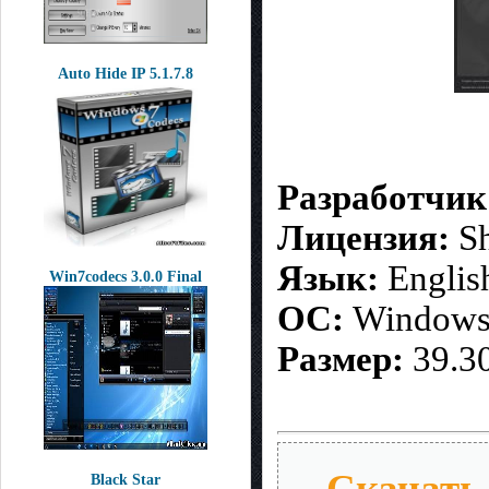
Auto Hide IP 5.1.7.8
Разработчик
Лицензия:
Sh
Язык:
Englis
Win7codecs 3.0.0 Final
ОС:
Window
Размер:
39.3
Скачать 
Black Star