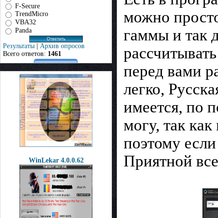
F-Secure
можно просто
TrendMicro
VBA32
гаммы и так д
Panda
Результаты
|
Архив опросов
рассчитывать 
Всего ответов:
1461
перед вами ра
легко, Русск
имеется, по п
могу, так как
поэтому если 
Приятной все
WinLekar 4.0.0.62