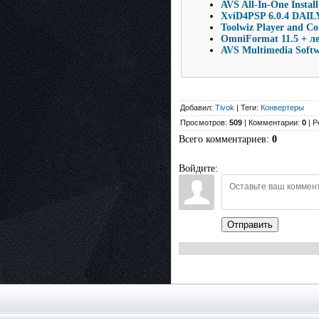
AVS All-In-One Install
XviD4PSP 6.0.4 DAILY
Toolwiz Player and Co
OmniFormat 11.5 + ле
AVS Multimedia Softw
Добавил:
Tivok
| Теги:
Конвертеры
Просмотров:
509
| Комментарии:
0
| Р
Всего комментариев
:
0
Войдите:
Отправить