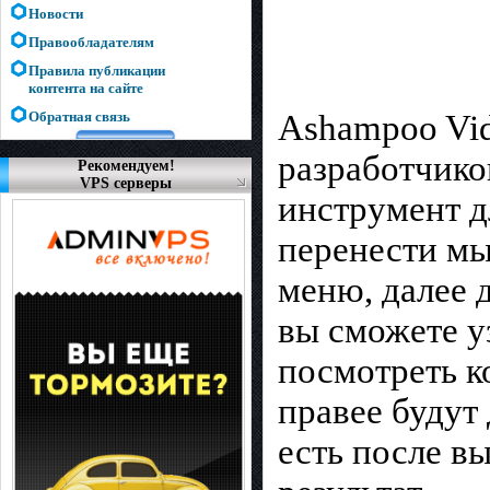
Новости
Правообладателям
Правила публикации
контента на сайте
Обратная связь
Ashampoo Vid
разработчико
Рекомендуем!
VPS серверы
инструмент д
перенести мы
меню, далее 
вы сможете 
посмотреть ко
правее будут
есть после в