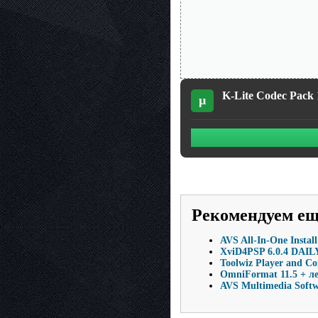
K-Lite Codec Pack 1
µ
Рекомендуем е
AVS All-In-One Install
XviD4PSP 6.0.4 DAILY
Toolwiz Player and Co
OmniFormat 11.5 + ле
AVS Multimedia Softw