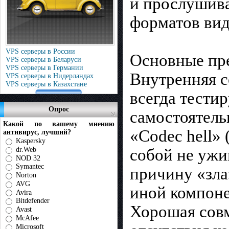
и прослушива
форматов вид
VPS серверы в России
Основные пре
VPS серверы в Беларуси
VPS серверы в Германии
Внутренняя с
VPS серверы в Нидерландах
VPS серверы в Казахстане
всегда тести
Опрос
самостоятель
Какой по вашему мнению
«Codec hell»
антивирус, лучший?
Kaspersky
dr.Web
собой не ужи
NOD 32
Symantec
причину «зла
Norton
AVG
иной компоне
Avira
Bitdefender
Хорошая сов
Avast
McAfee
Microsoft