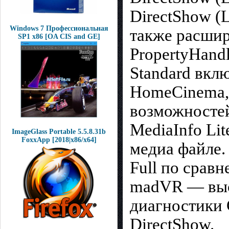
DirectShow (L
Windows 7 Профессиональная
также расшире
SP1 x86 [OA CIS and GE]
PropertyHandl
Standard вклю
HomeCinema,
возможностей
MediaInfo Li
ImageGlass Portable 5.5.8.31b
FoxxApp [2018|x86/x64]
медиа файле.
Full по срав
madVR — высо
диагностики 
DirectShow.