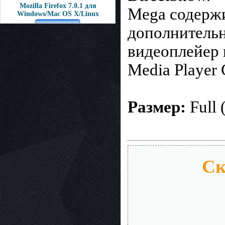
Mozilla Firefox 7.0.1 для
Mega содержи
Windows/Mac OS X/Linux
дополнительн
видеоплейер 
Media Player 
Размер:
Full 
Ск