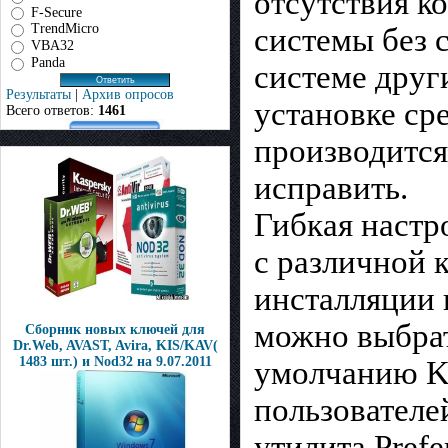
отсутствия к
F-Secure
TrendMicro
системы без 
VBA32
Panda
системе друг
Результаты
|
Архив опросов
установке ср
Всего ответов:
1461
производится
исправить.
Гибкая настр
с различной 
инсталляции 
можно выбрат
Сборник новых ключей для
Dr.Web, AVAST, Avira, KIS/KAV(
1483 шт.) и Nod32 на 9.07.2011
умолчанию K-
пользователе
утилита Prefe