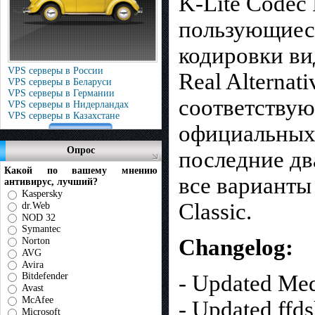
K-Lite Codec
пользующиеся
кодировки вид
VPS серверы в России
Real Alterna
VPS серверы в Беларуси
VPS серверы в Германии
соответствую
VPS серверы в Нидерландах
VPS серверы в Казахстане
официальных 
Опрос
последние два
Какой по вашему мнению
все варианты
антивирус, лучший?
Kaspersky
Classic.
dr.Web
NOD 32
Symantec
Сhangelog:
Norton
AVG
Avira
- Updated Med
Bitdefender
Avast
McAfee
- Updated ffd
Microsoft