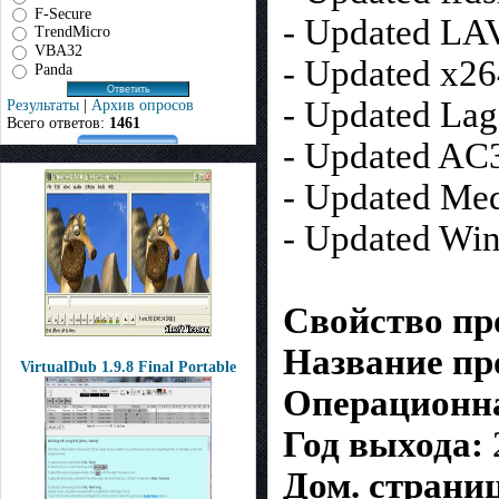
F-Secure
- Updated LAV 
TrendMicro
VBA32
- Updated x26
Panda
- Updated Laga
Результаты
|
Архив опросов
Всего ответов:
1461
- Updated AC
- Updated Medi
- Updated Win
Свойство п
Название пр
VirtualDub 1.9.8 Final Portable
Операционна
Год выхода:
Дом. страни