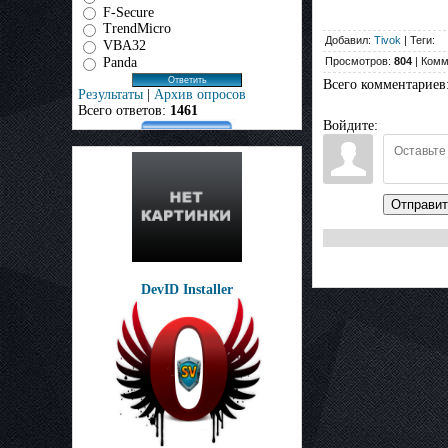
F-Secure
TrendMicro
Добавил:
Tivok
| Теги:
VBA32
Panda
Просмотров:
804
| Комм
Всего комментариев
Результаты
|
Архив опросов
Всего ответов:
1461
Войдите:
Отправит
DevID Installer