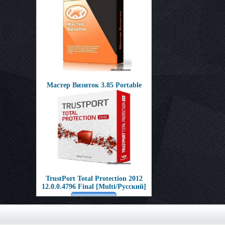
Мастер Визиток 3.85 Portable
TrustPort Total Protection 2012
12.0.0.4796 Final [Multi/Русский]