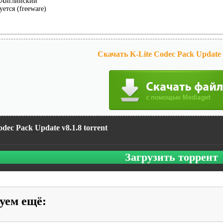
Английский
уется (freeware)
Скачать K-Lite Codec Pack Update v
odec Pack Update v8.1.8 torrent
Загрузить торрент
уем ещё
: