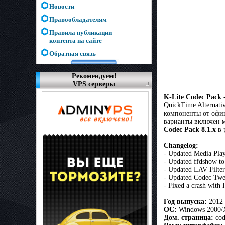
Новости
Правообладателям
Правила публикации
контента на сайте
Обратная связь
Рекомендуем!
VPS серверы
K-Lite Codec Pack
QuickTime Alternat
компоненты от офиц
варианты включен м
Codec Pack 8.1.x
в 
Сhangelog:
- Updated Media Play
- Updated ffdshow to
- Updated LAV Filter
- Updated Codec Twea
- Fixed a crash with 
Год выпуска:
2012
ОС:
Windows 2000/X
Дом. страница:
cod