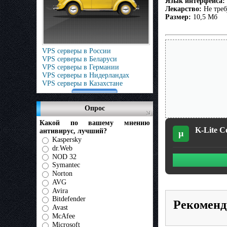
Язык интерфейса:
Лекарство:
Не треб
Размер:
10,5 Мб
VPS серверы в России
VPS серверы в Беларуси
VPS серверы в Германии
VPS серверы в Нидерландах
VPS серверы в Казахстане
Опрос
Какой по вашему мнению
K-Lite C
антивирус, лучший?
µ
Kaspersky
dr.Web
NOD 32
Symantec
Norton
AVG
Avira
Bitdefender
Рекоменд
Avast
McAfee
Microsoft