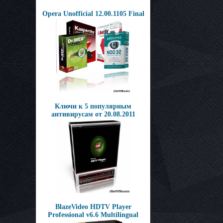
Opera Unofficial 12.00.1105 Final
Ключи к 5 популярным
антивирусам от 20.08.2011
BlazeVideo HDTV Player
Professional v6.6 Multilingual