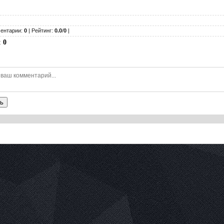
ентарии:
0
| Рейтинг:
0.0
/
0
|
:
0
ь