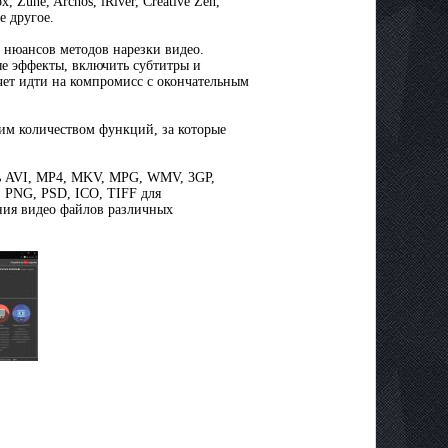
 Zune, Archos, iRiver, Creative Zen,
е другое.
е нюансов методов нарезки видео.
ые эффекты, включить субтитры и
очет идти на компромисс с окончательным
им количеством функций, за которые
сь AVI, MP4, MKV, MPG, WMV, 3GP,
 PNG, PSD, ICO, TIFF для
ния видео файлов различных