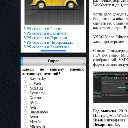
различных портативн
Blackberry и др.),
Когда дело доходит
Все, что нам обычн
сделать это с мини
качеством видео. В
VPS серверы в России
VPS серверы в Беларуси
VSDC Video Editor 
VPS серверы в Германии
даже про-версиям н
VPS серверы в Нидерландах
VPS серверы в Казахстане
С полной поддержко
FLV для видео, MP
изображений, VSDC 
Опрос
форматов для получ
Какой по вашему мнению
антивирус, лучший?
Kaspersky
dr.Web
NOD 32
Symantec
Norton
AVG
Avira
Год выпуска:
2019
Bitdefender
Платформа:
Window
Avast
Язык интерфейса:
McAfee
Лекарство:
key
Microsoft