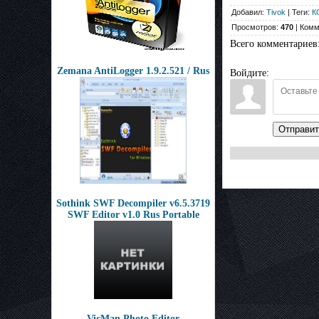
Добавил:
Tivok
| Теги:
К
Просмотров:
470
| Комм
Всего комментариев
Zemana AntiLogger 1.9.2.521 / Rus
Войдите:
Отправит
Sothink SWF Decompiler v6.5.3719
SWF Editor v1.0 Rus Portable
VicMan Photo Editor