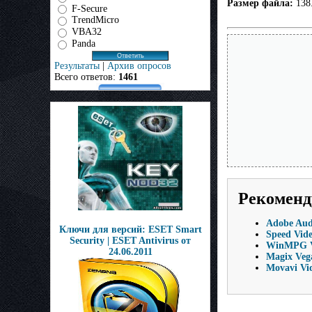
Размер файла:
138
F-Secure
TrendMicro
VBA32
Panda
Результаты
|
Архив опросов
Всего ответов:
1461
Рекоменд
Adobe Audi
Ключи для версий: ESET Smart
Speed Vide
Security | ESET Antivirus от
WinMPG Vi
24.06.2011
Magix Veg
Movavi Vi