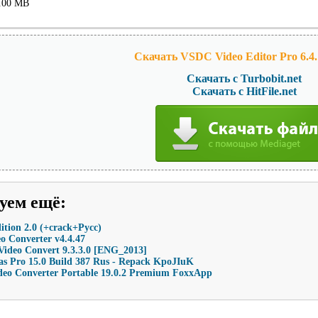
.00 MB
Скачать VSDC Video Editor Pro 6.4.1
Скачать с Turbobit.net
Скачать с HitFile.net
уем ещё
:
tion 2.0 (+crack+Русс)
o Converter v4.4.47
deo Convert 9.3.3.0 [ENG_2013]
as Pro 15.0 Build 387 Rus - Repack KpoJIuK
deo Converter Portable 19.0.2 Premium FoxxApp