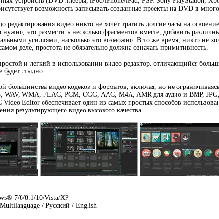
ых устройств (DVD плееры, iPod/iPhone/iPad, PSP, Sony PlayStation, Xbox,
 присутствует возможность записывать созданные проекты на DVD и много
 до редактирования видео никто не хочет тратить долгие часы на освоени
о нужно, это разместить несколько фрагментов вместе, добавить различн
мальными усилиями, насколько это возможно. В то же время, никто не х
 самом деле, простота не обязательно должна означать примитивность.
простой и легкий в использовании видео редактор, отличающийся больш
е будет стыдно.
й большинства видео кодеков и форматов, включая, но не ограничивая
3, WAV, WMA, FLAC, PCM, OGG, AAC, M4A, AMR для аудио и BMP, JPG,
Video Editor обеспечивает один из самых простых способов использова
ения результирующего видео высокого качества.
s® 7/8/8.1/10/Vista/XP
Multilanguage / Русский / English