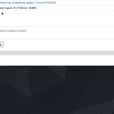
онвертер
,
конвертер видео
,
ConvertXToDVD
ментарии:
0
| Рейтинг:
0.0
/
0
|
:
0
ь