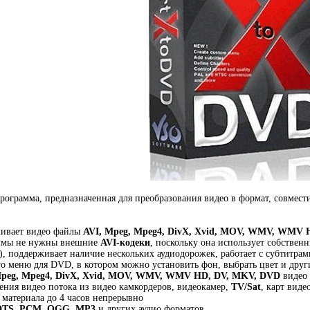
рограмма, предназначенная для преобразования видео в формат, совмес
ивает видео файлы
AVI, Mpeg, Mpeg4, DivX, Xvid, MOV, WMV, WMV 
аммы не нужны внешние
AVI-кодеки
, поскольку она использует собствен
s), поддерживает наличие нескольких аудиодорожек, работает с субтитрам
о меню для DVD, в котором можно установить фон, выбрать цвет и дру
Mpeg, Mpeg4, DivX, Xvid, MOV, WMV, WMV HD, DV, MKV, DVD
видео
ения видео потока из видео камкордеров, видеокамер,
TV/Sat
, карт виде
 материала до 4 часов непрерывно
DTS, PCM, OGG, MP3
и других аудио форматов