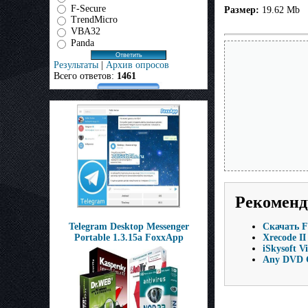
F-Secure
Размер:
19.62 Mb
TrendMicro
VBA32
Panda
Результаты
|
Архив опросов
Всего ответов:
1461
Рекоменд
Telegram Desktop Messenger
Скачать F
Portable 1.3.15a FoxxApp
Xrecode II
iSkysoft V
Any DVD Co