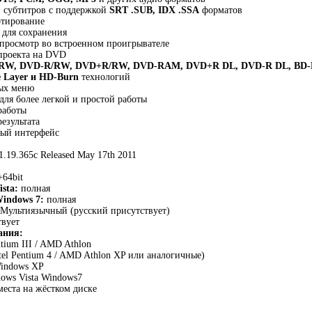
и субтитров с поддержкой
SRT .SUB, IDX .SSA
форматов
ртирование
 для сохранения
просмотр во встроенном проигрывателе
 проекта на DVD
RW, DVD-R/RW, DVD+R/RW, DVD-RAM, DVD+R DL, DVD-R DL, BD-
e Layer и HD-Burn
технологий
ных меню
для более легкой и простой работы
работы
результата
ный интерфейс
.19.365c Released May 17th 2011
+64bit
sta:
полная
Windows 7:
полная
Мультиязычный (русский присутствует)
вует
ания:
tium III / AMD Athlon
tel Pentium 4 / AMD Athlon XP или аналогичные)
indows XP
ows Vista Windows7
места на жёстком диске