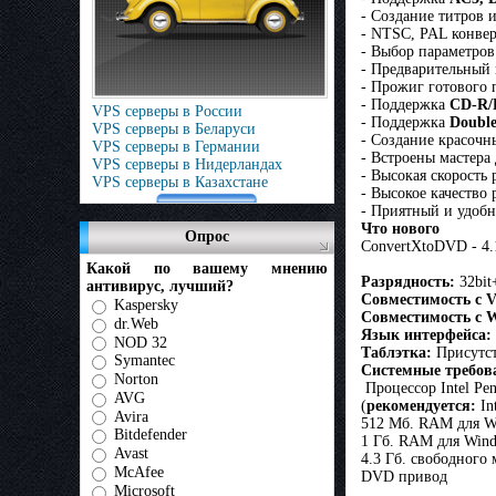
- Создание титров 
- NTSC, PAL конве
- Выбор параметров
- Предварительный 
- Прожиг готового
- Поддержка
CD-R/
VPS серверы в России
- Поддержка
Doubl
VPS серверы в Беларуси
- Создание красоч
VPS серверы в Германии
- Встроены мастера 
VPS серверы в Нидерландах
- Высокая скорость 
VPS серверы в Казахстане
- Высокое качество 
- Приятный и удоб
Что нового
Опрос
ConvertXtoDVD - 4.1
Какой по вашему мнению
Разрядность:
32bit
антивирус, лучший?
Совместимость с Vi
Kaspersky
Совместимость с 
dr.Web
Язык интерфейса:
NOD 32
Таблэтка:
Присутст
Symantec
Системные требов
Norton
Процессор Intel Pen
AVG
(
рекомендуется:
In
Avira
512 Мб. RAM для W
Bitdefender
1 Гб. RAM для Wind
Avast
4.3 Гб. свободного 
McAfee
DVD привод
Microsoft