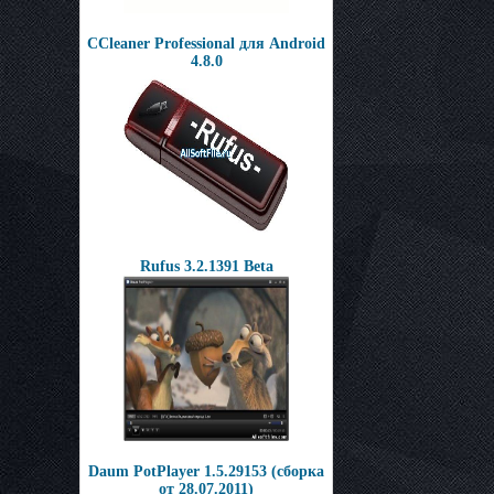
CCleaner Professional для Android
4.8.0
Rufus 3.2.1391 Beta
Daum PotPlayer 1.5.29153 (сборка
от 28.07.2011)