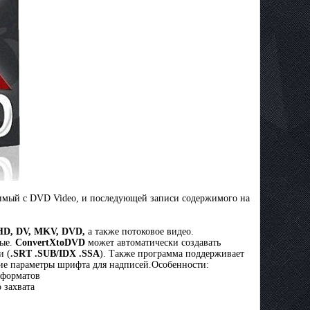
тимый с DVD Video, и последующей записи содержимого на
HD, DV, MKV, DVD,
а также потоковое видео.
ные.
ConvertXtoDVD
может автоматически создавать
и (
.SRT .SUB/IDX .SSA
). Также программа поддерживает
гие параметры шрифта для надписей.Особенности:
 форматов
о захвата