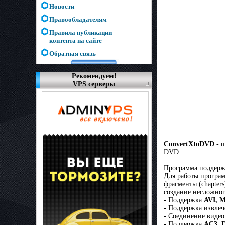
Новости
Правообладателям
Правила публикации
контента на сайте
Обратная связь
Рекомендуем!
VPS серверы
ConvertXtoDVD
- п
DVD.
Программа поддерж
Для работы прогр
фрагменты (chapter
создание несложног
- Поддержка
AVI, 
- Поддержка извлеч
- Соединение видео
- Поддержка
AC3, 