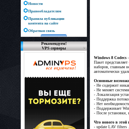
Новости
Правообладателям
Правила публикации
контента на сайте
Обратная связь
Рекомендуем!
VPS серверы
Windows 8 Codecs
—
Пакет представляет
наборов, главным н
автоматически удал
Основные возможн
- Не содержит ника
- Не меняет систем
- Локализация устан
- Поддержка потоко
- Нет необходимост
- Поддерживает Wind
- После установки,
Что нового в этой 
- update LAV filters 