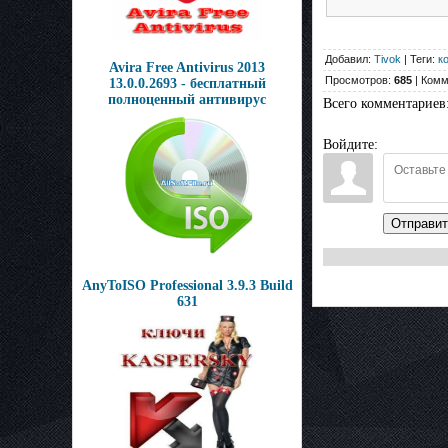
Добавил:
Tivok
| Теги:
к
Avira Free Antivirus 2013
Просмотров:
685
| Комм
13.0.0.2693 - бесплатный
полноценный антивирус
Всего комментариев
Войдите:
Отправит
AnyToISO Professional 3.9.3 Build
631