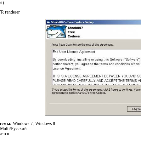
rt)
VR renderer
темы:
Windows 7, Windows 8
Multi/Русский
уется