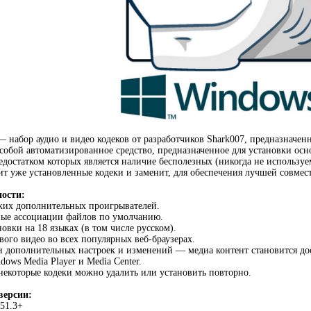
 набор аудио и видео кодеков от разработчиков Shark007, предназначен
 собой автоматизированное средство, предназначенное для установки осн
едостатком которых является наличие бесполезных (никогда не используе
ит уже установленные кодеки и заменит, для обеспечения лучшей совмес
ости:
ких дополнительных проигрывателей.
ные ассоциации файлов по умолчанию.
овки на 18 языках (в том числе русском).
вого видео во всех популярных веб-браузерах.
и дополнительных настроек и изменений — медиа контент становится до
ows Media Player и Media Center.
 некоторые кодеки можно удалить или установить повторно.
версии:
.51.3+