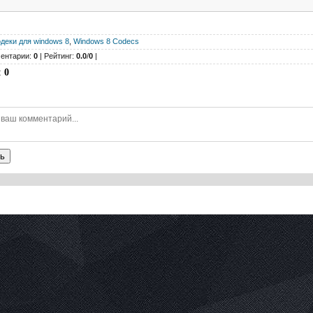
одеки для windows 8
,
Windows 8 Codecs
ентарии:
0
| Рейтинг:
0.0
/
0
|
:
0
ь