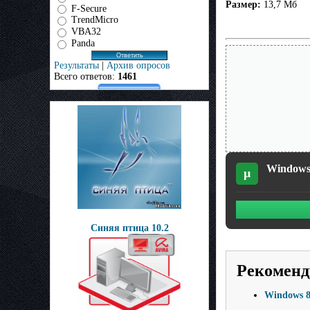
Размер:
13,7 Мб
F-Secure
TrendMicro
VBA32
Panda
Результаты
|
Архив опросов
Всего ответов:
1461
Windows 
µ
Синяя птица 10.2
Рекоменд
Windows 8