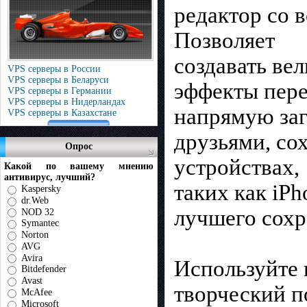
редактор со 
Позволяет
создавать ве
VPS серверы в России
VPS серверы в Беларуси
эффекты пере
VPS серверы в Германии
VPS серверы в Нидерландах
напрямую заг
VPS серверы в Казахстане
друзьями, со
Опрос
устройствах,
Какой по вашему мнению
антивирус, лучший?
таких как iPh
Kaspersky
dr.Web
лучшего сохр
NOD 32
Symantec
Norton
AVG
Avira
Используйте 
Bitdefender
Avast
творческий п
McAfee
Microsoft