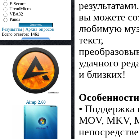
результатами
F-Secure
TrendMicro
вы можете со
VBA32
Panda
любимую музы
Результаты
|
Архив опросов
Всего ответов:
1461
текст,
преобразовыв
удачного ред
и близких!
Особенности
Aimp 2.60
• Поддержка 
MOV, MKV, МТ
непосредстве