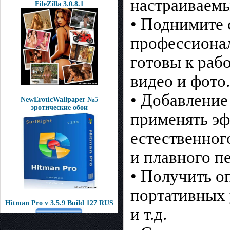
настраиваемы
FileZilla 3.0.8.1
• Поднимите 
профессионал
готовы к рабо
видео и фото.
• Добавление
NewEroticWallpaper №5
эротические обои
применять эф
естественног
и плавного п
• Получить о
портативных у
Hitman Pro v 3.5.9 Build 127 RUS
и т.д.