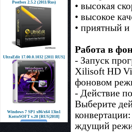
Postbox 2.5.2 (2011/Rus)
• высокая ск
• высокое кач
• приятный и
Работа в фо
UltraEdit 17.00.0.1032 [2011 RUS]
- Запуск про
Xilisoft HD V
фоновом режи
- Действие п
Выберите дей
Windows 7 SP1 x86/x64 13in1
конвертации:
KottoSOFT v.20 [RUS|2018]
ждущий режи