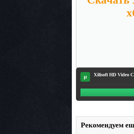
x
Xilisoft HD Video 
µ
Рекомендуем е