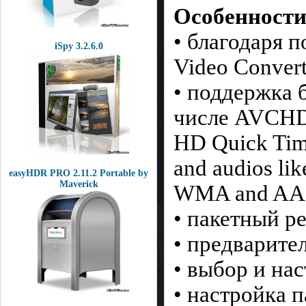
Особенности
• благодаря 
iSpy 3.2.6.0
Video Conver
• поддержка 
числе AVCHD 
HD Quick Tim
and audios l
easyHDR PRO 2.11.2 Portable by
Maverick
WMA and AA
• пакетный р
• предварите
• выбор и нас
• настройка 