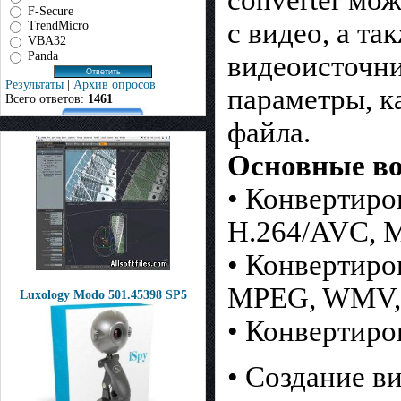
converter мо
F-Secure
с видео, а т
TrendMicro
VBA32
Panda
видеоисточни
Результаты
|
Архив опросов
параметры, к
Всего ответов:
1461
файла.
Основные во
• Конвертиро
H.264/AVC,
• Конвертиро
MPEG, WMV, 
Luxology Modo 501.45398 SP5
• Конвертиро
• Создание в