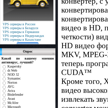
конвертер, с
конвертирова
конвертирова
VPS серверы в России
видео в HD, 
VPS серверы в Беларуси
VPS серверы в Германии
четкости) ви
VPS серверы в Нидерландах
VPS серверы в Казахстане
HD видео фор
Опрос
MKV, MPEG-2
Какой по вашему мнению
теперь прог
антивирус, лучший?
Kaspersky
CUDA™
dr.Web
NOD 32
Symantec
Кроме того, X
Norton
AVG
видео высоко
Avira
Bitdefender
извлекать зву
Avast
McAfee
Microsoft