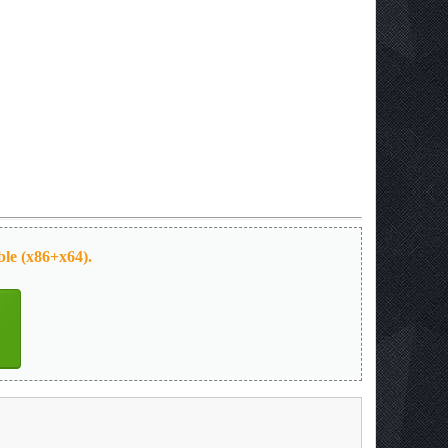
ble (x86+x64).