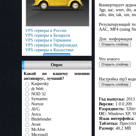
Конвертирует аудио
3gp, aac, wmv, dts, 
adts, shn, tak, xm, 
Результирующий ти
AAC, MP4 (using Ne
VPS серверы в России
VPS серверы в Беларуси
Доп. информация
VPS серверы в Германии
VPS серверы в Нидерландах
VPS серверы в Казахстане
Что нового
Опрос
Какой по вашему мнению
антивирус, лучший?
Настройка mp3 коде
Kaspersky
dr.Web
NOD 32
Symantec
Год выпуска:
2013
Версия:
1.0.0.209
Norton
Разрядность:
32bit
AVG
ОС:
Windows XP, Vi
Avira
Язык интерфейса:
Bitdefender
Таблетка:
Присутст
Avast
Размер:
40,2 MB
McAfee
Microsoft