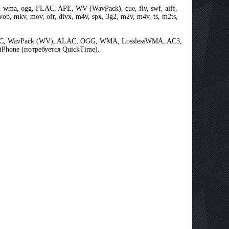
ma, ogg, FLAC, APE, WV (WavPack), cue, flv, swf, aiff,
vob, mkv, mov, ofr, divx, m4v, spx, 3g2, m2v, m4v, ts, m2ts,
LAC, WavPack (WV), ALAC, OGG, WMA, LosslessWMA, AC3,
Phone (потребуется QuickTime).