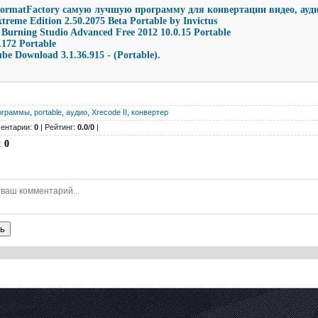
ormatFactory самую лучшую программу для конвертации видео, ауди
reme Edition 2.50.2075 Beta Portable by Invictus
Burning Studio Advanced Free 2012 10.0.15 Portable
.172 Portable
be Download 3.1.36.915 - (Portable).
ограммы
,
portable
,
аудио
,
Xrecode II
,
конвертер
ентарии:
0
| Рейтинг:
0.0
/
0
|
:
0
ь