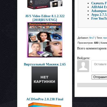
Скачать F
AIDA64 Ext
Ashampoo 
Аура 2.7.5
AVS Video Editor 8.1.2.322
Free YouTu
[2018|RUS/ENG]
Добавил:
firs7
| Теги:
пр
Просмотров:
680
| Комм
Всего комментариев
Войдите:
Виртуальный Макияж 2.65
Отправит
ACDSeePro 2.0.238 Final