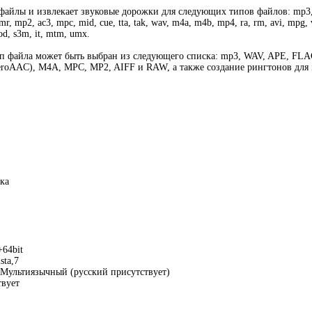
файлы и извлекает звуковые дорожки для следующих типов файлов: mp3, w
amr, mp2, ac3, mpc, mid, cue, tta, tak, wav, m4a, m4b, mp4, ra, rm, avi, mpg, 
mod, s3m, it, mtm, umx.
п файла может быть выбран из следующего списка: mp3, WAV, APE, F
roAAC), M4A, MPC, MP2, AIFF и RAW, а также создание рингтонов для i
ка
+64bit
sta,7
Мультиязычный (русский присутствует)
вует