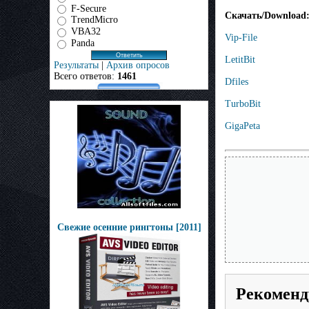
F-Secure
Скачать/Download: X
TrendMicro
VBA32
Vip-File
Panda
LetitBit
Результаты
|
Архив опросов
Всего ответов:
1461
Dfiles
TurboBit
GigaPeta
Свежие осенние рингтоны [2011]
Рекоменд