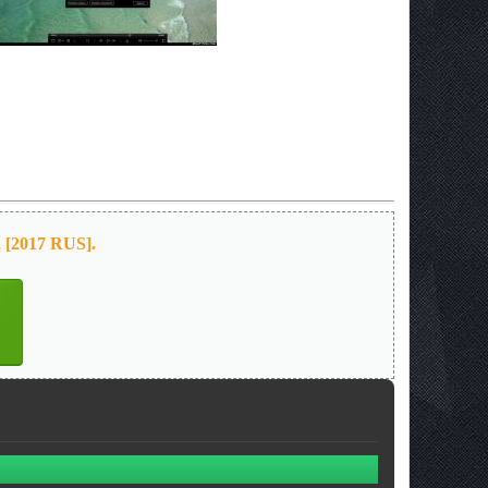
 [2017 RUS].