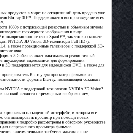
ных продуктов в мире: на сегодняшний день продано уже
теля Blu-ray 3D™. Поддерживается воспроизведение всех
D™.
кости 1080p с потрясающей резкостью и объемным звуком
оизведение трехмерного изображения в виде
™ и поляризационные очки XpanD™, так что вы сможете
дят NVIDIA 3D Vision, 3D-телевизоры Full HD (с
1.4, а также проекционные телевизоры с поддержкой 3D-
ческие очки.
 формат 3D обеспечивает максимально реалистичный
ов двухмерной видеозаписи для формирования
 в 3D поддерживается для видеодисков DVD, а также для
 проигрыватель Blu-ray для просмотра фильмов из
зновидности формата Blu-ray, позволяющей создавать
ом NVIDIA с поддержкой технологии NVIDIA 3D Vision?
в высокой четкости с трехмерным изображением,
ункционально насыщенный интерфейс, в котором все
гко оптимизировать просмотр при помощи новых
управления подробно рассмотрены в обзорном руководстве.
я для непрерывного просмотра фильмов.
дения видеоматериалов требуется максимальное