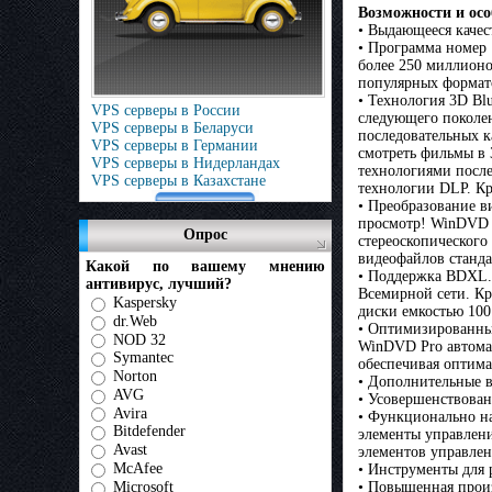
Возможности и осо
• Выдающееся качес
• Программа номер 
более 250 миллионо
популярных форма
• Технология 3D Bl
VPS серверы в России
следующего поколен
VPS серверы в Беларуси
последовательных к
VPS серверы в Германии
смотреть фильмы в 
VPS серверы в Нидерландах
технологиями после
VPS серверы в Казахстане
технологии DLP. Кр
• Преобразование 
просмотр! WinDVD P
Опрос
стереоскопического
видеофайлов станда
Какой по вашему мнению
• Поддержка BDXL. 
антивирус, лучший?
Всемирной сети. Кр
Kaspersky
диски емкостью 100
dr.Web
• Оптимизированны
NOD 32
WinDVD Pro автома
Symantec
обеспечивая оптим
Norton
• Дополнительные 
AVG
• Усовершенствован
Avira
• Функционально н
Bitdefender
элементы управлен
Avast
элементов управлен
McAfee
• Инструменты для 
Microsoft
• Повышенная произ