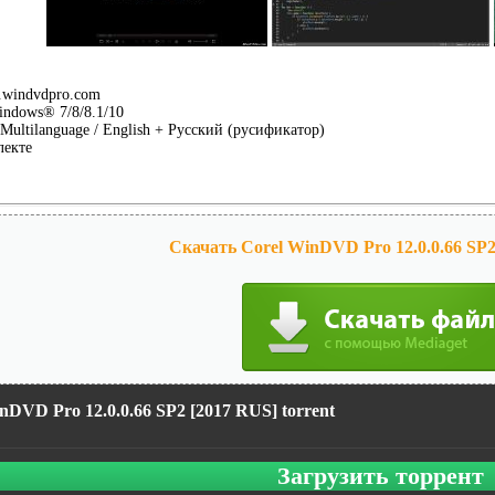
windvdpro.com
ndows® 7/8/8.1/10
Multilanguage / English + Русский (русификатор)
лекте
Скачать Corel WinDVD Pro 12.0.0.66 SP2
nDVD Pro 12.0.0.66 SP2 [2017 RUS] torrent
Загрузить торрент