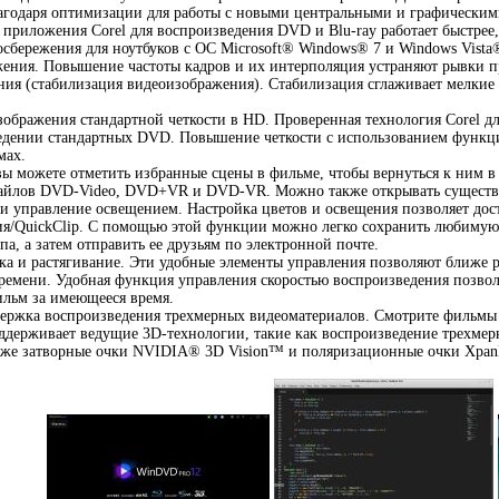
лагодаря оптимизации для работы с новыми центральными и графически
 приложения Corel для воспроизведения DVD и Blu-ray работает быстрее
сбережения для ноутбуков с ОС Microsoft® Windows® 7 и Windows Vista
ения. Повышение частоты кадров и их интерполяция устраняют рывки п
ния (стабилизация видеоизображения). Стабилизация сглаживает мелки
зображения стандартной четкости в HD. Проверенная технология Corel дл
дении стандартных DVD. Повышение четкости с использованием функций
мах.
 вы можете отметить избранные сцены в фильме, чтобы вернуться к ним 
айлов DVD-Video, DVD+VR и DVD-VR. Можно также открывать существ
 и управление освещением. Настройка цветов и освещения позволяет дос
ия/QuickClip. С помощью этой функции можно легко сохранить любимую
а, а затем отправить ее друзьям по электронной почте.
зка и растягивание. Эти удобные элементы управления позволяют ближе 
времени. Удобная функция управления скоростью воспроизведения позвол
ильм за имеющееся время.
держка воспроизведения трехмерных видеоматериалов. Смотрите фильмы
держивает ведущие 3D-технологии, такие как воспроизведение трехмерн
акже затворные очки NVIDIA® 3D Vision™ и поляризационные очки XpanD