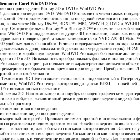
бенности Corel WinDVD Pro:
тво воспроизведения Blu-ray 3D и DVD в WinDVD Pro
1 для воспроизведения DVD. WinDVD Pro входит в число самых популяр
в копий. Это приложение основано на передовой технологии проигрыва
тов, в том числе Blu-ray Disc™, BDXL™, MP4, WMV-HD, DVD и AVCH
u-ray. Смотрите фильмы Blu-ray™ и Blu-ray 3D™ в формате высокой чет
ия. WinDVD Pro поддерживает ведущие 3D-технологии, такие как воспр
адров или с поляризацией, а также затворные очки NVIDIA® 3D Vision
3D удобным для вас способом. В число поддерживаемых типов экрана вхо
довательных кадров, «шахматной доски» или чередования строк), HDMI 
оме того, в коробочную версию WinDVD Pro входят бесплатные анаглифи
видео из 2D в 3D. Возможность преобразовывать фильмы в полноценный
ro анализирует цвет, расположение и характеристики движения объект
 трехмерного изображения во время воспроизведения. Преобразование 2D
ртной и высокой четкости.
Технология BD-Live позволяет использовать подключенный к Интернету
оме того, WinDVD Pro теперь воспроизводит диски BDXL — новейшей ра
 Гб с возможностью перезаписи.
й режим 3D. Ваш компьютер или ноутбук оснащен графическим адаптер
тически войдет в эксклюзивный режим для воспроизведения видеофайло
альный просмотр.
возможности воспроизведения
ия технологии видео воспроизведения
асыщенный интерфейс. Приложение имеет простой в использовании и ф
ия сосредоточены в одном простом меню. Новейшая версия позволяет ле
ия — в частности, для работы со списками воспроизведения. Элементы 
работы со списками воспроизведения. Создание списков воспроизведени
водительность и увеличенное время автономной работы. Для воспроизве