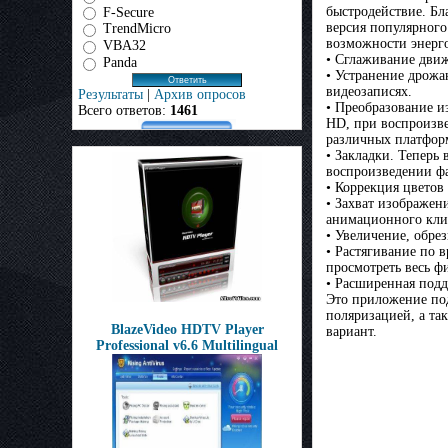
быстродействие. Б
F-Secure
версия популярного
TrendMicro
возможности энерго
VBA32
• Сглаживание движ
Panda
• Устранение дрожа
видеозаписях.
Результаты
|
Архив опросов
• Преобразование и
Всего ответов:
1461
HD, при воспроизве
различных платфор
• Закладки. Теперь
воспроизведении ф
• Коррекция цветов
• Захват изображен
анимационного клип
• Увеличение, обре
• Растягивание по 
просмотреть весь ф
• Расширенная под
Это приложение под
поляризацией, а т
BlazeVideo HDTV Player
вариант.
Professional v6.6 Multilingual