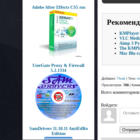
Adobe After Effects CS5 rus
Рекоменд
KMPlayer 
VLC Media
Aimp 3 Ру
The KMPla
Mac Blu-r
UserGate Proxy & Firewall
5.2.1334
Добавил:
Tivok
| Теги:
п
Просмотров:
788
| Комм
Всего комментариев
Войдите:
SamDrivers 11.10.11 AntiEdRo
Отправит
Edition