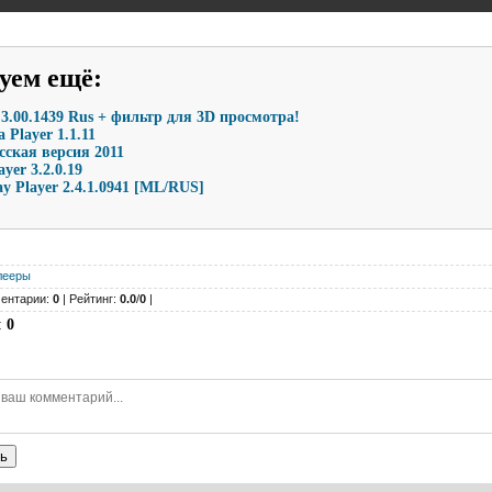
уем ещё
:
3.00.1439 Rus + фильтр для 3D просмотра!
 Player 1.1.11
сская версия 2011
yer 3.2.0.19
ay Player 2.4.1.0941 [ML/RUS]
лееры
ентарии:
0
| Рейтинг:
0.0
/
0
|
:
0
ь