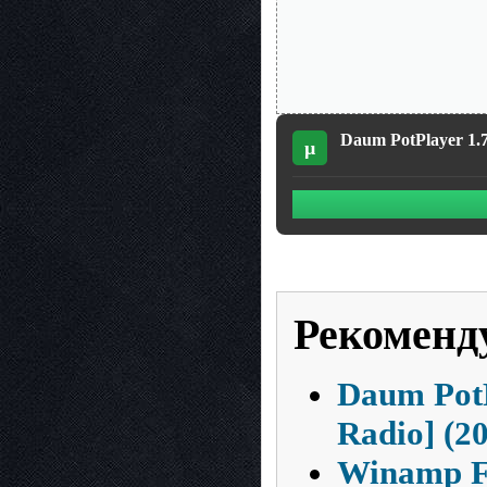
Daum PotPlayer 1.7
µ
Рекоменд
Daum PotP
Radio] (2
Winamp Fu