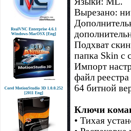
Языки: ML.
Вырезано: ни
Дополнительн
RealVNC Enterprise 4.6.1
дополнительн
Windows-MacOSX [Eng]
Подхват скин
папка Skin с
Импорт настр
файл реестра 
64 битной ве
Corel MotionStudio 3D 1.0.0.252
[2011 Eng]
Ключи коман
• Тихая устан