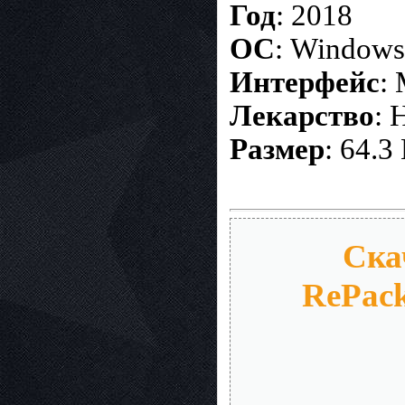
Год
: 2018
OС
: Windows
Интерфейс
:
Лекарство
: 
Размер
: 64.3
Ска
RePack