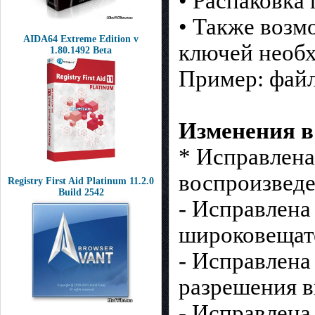
• Распаковка 
• Также возм
AIDA64 Extreme Edition v
ключей необ
1.80.1492 Beta
Пример: файл_
Изменения в
* Исправлена
воспроизвед
Registry First Aid Platinum 11.2.0
Build 2542
- Исправлена
широковещате
- Исправлена
разрешения в
- Исправлена