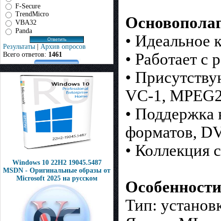
F-Secure
TrendMicro
Основопола
VBA32
Panda
• Идеальное 
Результаты
|
Архив опросов
• Работает с
Всего ответов:
1461
• Присутству
VC-1, MPEG2
• Поддержка 
форматов, D
• Коллекция 
Windows 10 22H2 19045.5487
MSDN - Оригинальные образы от
Microsoft 2025 на русском
Особенности
Тип: установк