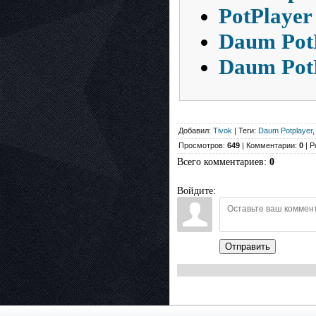
PotPlayer
Daum PotP
Daum PotP
Добавил:
Tivok
| Теги:
Daum Potplayer
Просмотров:
649
| Комментарии:
0
| Р
Всего комментариев
:
0
Войдите:
Отправить