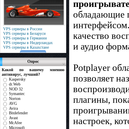
проигрыват
обладающие 
интерфейсом.
VPS серверы в России
качество вос
VPS серверы в Беларуси
VPS серверы в Германии
VPS серверы в Нидерландах
и аудио форм
VPS серверы в Казахстане
Опрос
Potplayer об
Какой по вашему мнению
антивирус, лучший?
позволяет на
Kaspersky
dr.Web
воспроизводи
NOD 32
Symantec
плагины, пок
Norton
AVG
проигрывании
Avira
Bitdefender
настроек, ко
Avast
McAfee
Microsoft