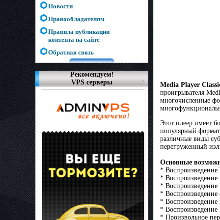
Новости
Правообладателям
Правила публикации
контента на сайте
Обратная связь
Рекомендуем!
VPS серверы
Media Player Clas
проигрывателя Medi
многочисленные фор
многофункциональн
Этот плеер имеет б
популярный формат 
различные виды суб
перегруженный изли
Основные возможн
* Воспроизведение
* Воспроизведение
* Воспроизведение 
* Воспроизведение 
* Воспроизведение 
* Воспроизведение 
* Произвольное пе