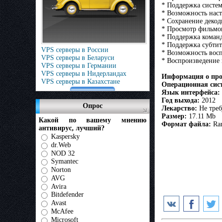
* Поддержка систем
* Возможность нас
* Сохранение деко
* Просмотр фильмов
* Поддержка коман
* Поддержка субтит
VPS серверы в России
* Возможность вос
VPS серверы в Беларуси
* Воспроизведение
VPS серверы в Германии
VPS серверы в Нидерландах
Информация о про
VPS серверы в Казахстане
Операционная сис
Язык интерфейса:
Год выхода:
2012
Опрос
Лекарство:
Не треб
Размер:
17.11 Mb
Какой по вашему мнению
Формат файла:
Ra
антивирус, лучший?
Kaspersky
dr.Web
NOD 32
Symantec
Norton
AVG
Avira
Bitdefender
Avast
McAfee
Microsoft