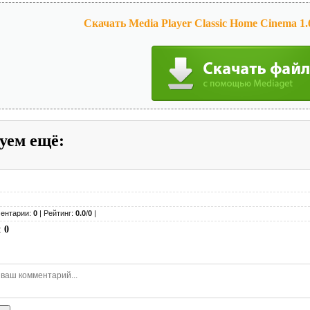
Скачать Media Player Classic Home Cinema 1.6
уем ещё
:
ентарии:
0
| Рейтинг:
0.0
/
0
|
:
0