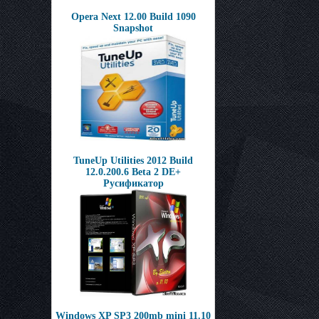
Opera Next 12.00 Build 1090
Snapshot
TuneUp Utilities 2012 Build
12.0.200.6 Beta 2 DE+
Русификатор
Windows XP SP3 200mb mini 11.10