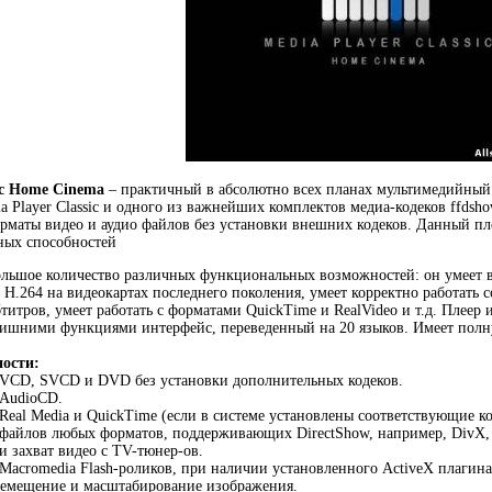
sic Home Cinema
– практичный в абсолютно всех планах мультимедийный 
a Player Classic и одного из важнейших комплектов медиа-кодеков ffdsh
маты видео и аудио файлов без установки внешних кодеков. Данный пл
ых способностей
ольшое количество различных функциональных возможностей: он умеет 
H.264 на видеокартах последнего поколения, умеет корректно работать 
титров, умеет работать с форматами QuickTime и RealVideo и т.д. Плеер
шними функциями интерфейс, переведенный на 20 языков. Имеет полную
ости:
 VCD, SVCD и DVD без установки дополнительных кодеков.
 AudioCD.
Real Media и QuickTime (если в системе установлены соответствующие к
файлов любых форматов, поддерживающих DirectShow, например, DivX, 
и захват видео с TV-тюнер-ов.
Macromedia Flash-роликов, при наличии установленного ActiveX плагин
ремещение и масштабирование изображения.