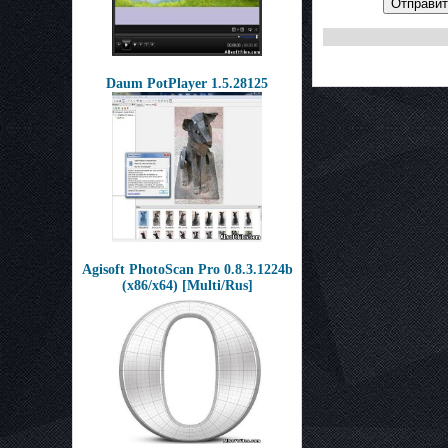
Отправит
Daum PotPlayer 1.5.28125
Agisoft PhotoScan Pro 0.8.3.1224b
(x86/x64) [Multi/Rus]