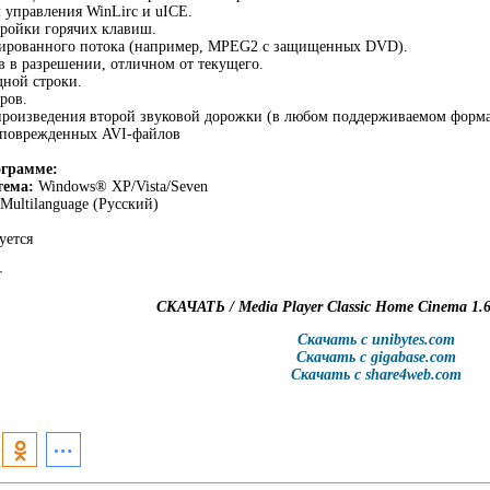
 управления WinLirc и uICE.
тройки горячих клавиш.
дированного потока (например, MPEG2 с защищенных DVD).
 в разрешении, отличном от текущего.
дной строки.
ров.
произведения второй звуковой дорожки (в любом поддерживаемом форма
 поврежденных AVI-файлов
грамме:
тема:
Windows® XP/Vista/Seven
Multilanguage (Русский)
уется
r
СКАЧАТЬ / Media Player Classic Home Cinema 1.6.
Скачать с unibytes.com
Скачать с gigabase.com
Скачать с share4web.com