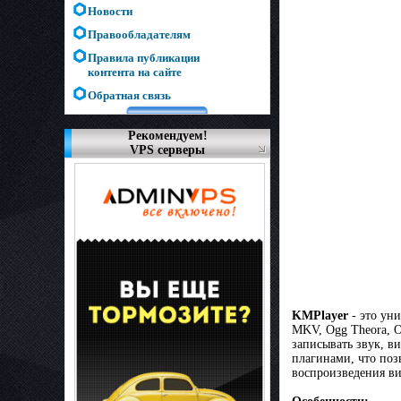
Новости
Правообладателям
Правила публикации
контента на сайте
Обратная связь
Рекомендуем!
VPS серверы
KMPlayer
- это ун
MKV, Ogg Theora, O
записывать звук, в
плагинами, что поз
воспроизведения ви