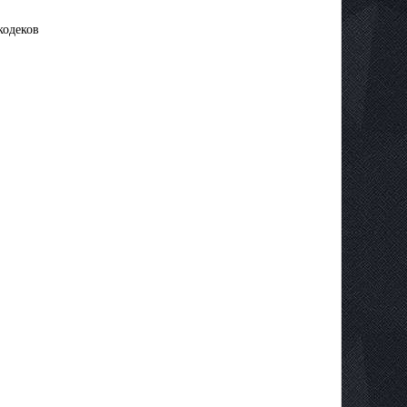
кодеков