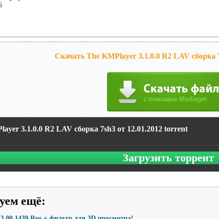
6
Скачать The KMPlayer 3.1.0.0 R2 LAV сборка 7
ayer 3.1.0.0 R2 LAV сборка 7sh3 от 12.01.2012 torrent
Загрузить торрент
уем ещё
:
3.00.1439 Rus + фильтр для 3D просмотра!