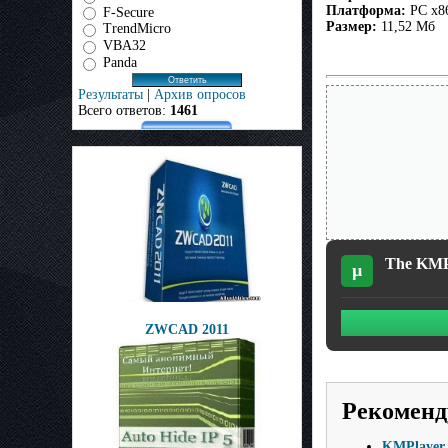
Платформа:
PC x8
F-Secure
Размер:
11,52 Мб
TrendMicro
VBA32
Panda
Результаты
|
Архив опросов
Всего ответов:
1461
The KMPl
µ
ZWCAD 2011
Рекоменд
KMPlayer 