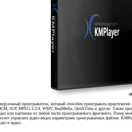
иверсальный проигрыватель, который способен проигрывать практическ
GM, 3GP, MPEG-1/2/4, WMV, RealMedia, QuickTime и другие. Также про
идео или картинки из любой части проигрываемого фрагмента. Плеер мо
волит управлять аудио-видео параметрами проигрываемых файлов. KMPla
део и аудио.