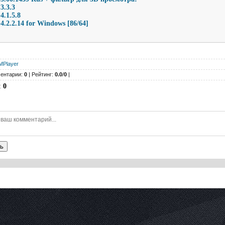
3.3.3
4.1.5.8
.2.2.14 for Windows [86/64]
MPlayer
ентарии:
0
| Рейтинг:
0.0
/
0
|
:
0
ь