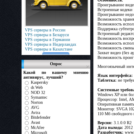
Особенности:
Проигрывание виде
Встроенные кодеки 
Проигрывание недо
Возможность хранен
Возможность исполь
Поддержка субтитр
VPS серверы в России
Встроенный редакто
VPS серверы в Беларуси
Возможность воспр
VPS серверы в Германии
Возможность испол
VPS серверы в Нидерландах
Возможность смены
VPS серверы в Казахстане
Захват видео (без а
Возможность проиг
Опрос
Многоязычный интер
Какой по вашему мнению
Язык интерфейса:
антивирус, лучший?
Таблетка:
не требуе
Kaspersky
dr.Web
Системные требов
NOD 32
Windows XP или бо
Symantec
Процессор: Intel, A
Norton
Оперативная память
AVG
Монитор: SVGA 102
Avira
110 Мб свободного 
Bitdefender
Avast
Версия:
3.1.0.0 R2
McAfee
Дата выхода:
2012
Разработчик:
www.
Microsoft