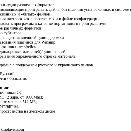
о и аудио различных форматов
позволяющие проигрывать файлы без наличия установленных в системе 
качанных и «битых» файлов
ия настроек как в реестре, так и в файле конфигурации
зовать программы в качестве портативного проигрывателя
ов различных форматов
р субтитров
оизведения внешней аудио дорожки
ьзования плагинов для Winamp
 скинов интерфейса
удиодорожки или с ней)/аудио из файла
рывания определённого отрезка материала
фейс с поддержкой русского и украинского языков.
Русский
тся / бесплатно
ания:
лее новая ОС
MD (2 ядра, от 1600Mhz);
: не меньше 512 МБ;
4*768*16bit;
пространства на жестком дискe
kmplayer.com