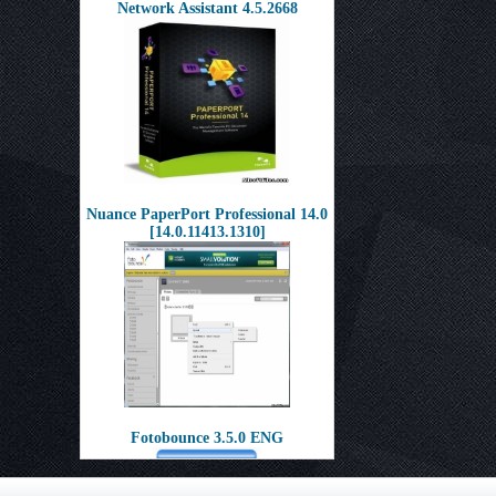
Network Assistant 4.5.2668
Nuance PaperPort Professional 14.0
[14.0.11413.1310]
Fotobounce 3.5.0 ENG