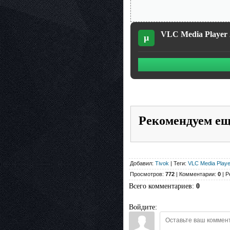
VLC Media Player 2
µ
Рекомендуем е
Добавил:
Tivok
| Теги:
VLC Media Playe
Просмотров:
772
| Комментарии:
0
| Р
Всего комментариев
:
0
Войдите: