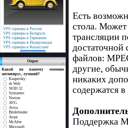
Есть возможн
стола. Может
VPS серверы в России
VPS серверы в Беларуси
трансляции п
VPS серверы в Германии
VPS серверы в Нидерландах
достаточной 
VPS серверы в Казахстане
файлов: MPEG
Опрос
другие, обыч
Какой по вашему мнению
антивирус, лучший?
никаких допо
Kaspersky
dr.Web
содержатся в
NOD 32
Symantec
Norton
AVG
Avira
Дополнител
Bitdefender
Avast
Поддержка M
McAfee
Microsoft