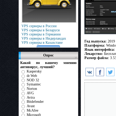
VPS серверы в России
VPS серверы в Беларуси
VPS серверы в Германии
VPS серверы в Нидерландах
Год выпуска:
2019
VPS серверы в Казахстане
Платформа:
Window
Язык интерфейса:
Лекарство:
Беспла
Опрос
Размер файла:
3.5
Какой по вашему мнению
антивирус, лучший?
Kaspersky
dr.Web
NOD 32
Symantec
Norton
AVG
Avira
Bitdefender
Avast
McAfee
Microsoft