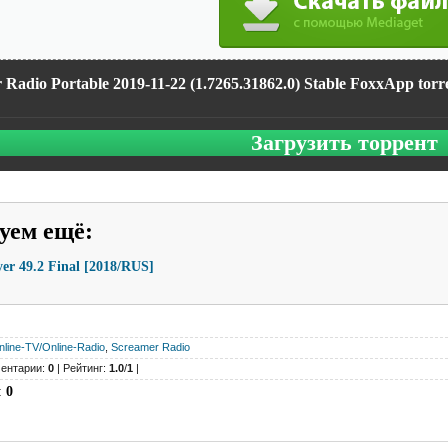
 Radio Portable 2019-11-22 (1.7265.31862.0) Stable FoxxApp torr
Загрузить торрент
уем ещё
:
er 49.2 Final [2018/RUS]
nline-TV/Online-Radio
,
Screamer Radio
ентарии:
0
| Рейтинг:
1.0
/
1
|
:
0