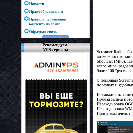
Новости
Правообладателям
Правила публикации
контента на сайте
Обратная связь
Рекомендуем!
VPS серверы
Screamer Radio - б
возможностью запи
Shoutcast (MP3), I
всего мира, раздел
более 100 "русског
С помощью Screamer
полезных и удобны
Возможность записи
Прямая запись пото
Перекодировка OGG
Перекодировка WM
Программа очень пр