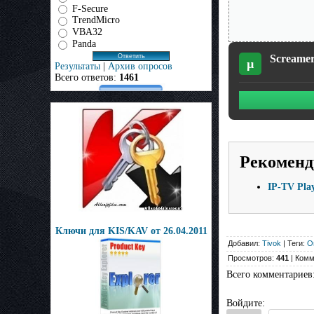
F-Secure
TrendMicro
VBA32
Panda
Screamer
µ
Результаты
|
Архив опросов
Всего ответов:
1461
Рекоменд
IP-TV Play
Ключи для KIS/KAV oт 26.04.2011
Добавил:
Tivok
| Теги:
O
Просмотров:
441
| Комм
Всего комментариев
Войдите: