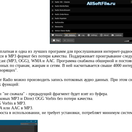
есплатная и одна из лучших программ для прослушивания интернет-радио
си в MP3 формат без потери качества. Поддерживает проигрывание сле
cecast (MP3, OGG), WMA и ААС. Программа снабжена обширной и постоя
енных по странам, жанрам и сетям. В ней насчитывается свыше 4000 инте
оворящих".
 Radio можно производить запись потоковых аудио данных. При этом си
х функций:
 "не сначала" - предыдущий фрагмент будет взят из буфера.
ковых MP3 и Direct OGG Vorbis без потери качества.
 Vorbis в MP3.
A или AAC в MP3.
оста в использовании, не требует установки, потребляет минимум систе