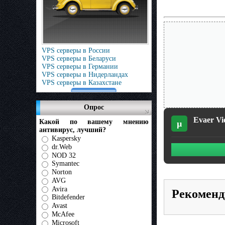
VPS серверы в России
VPS серверы в Беларуси
VPS серверы в Германии
VPS серверы в Нидерландах
VPS серверы в Казахстане
Опрос
Evaer Vid
Какой по вашему мнению
µ
антивирус, лучший?
Kaspersky
dr.Web
NOD 32
Symantec
Norton
AVG
Avira
Рекоменд
Bitdefender
Avast
McAfee
Microsoft