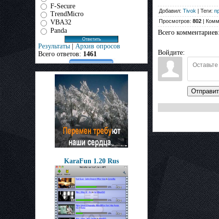
F-Secure
Добавил:
Tivok
| Теги:
п
TrendMicro
Просмотров:
802
| Комм
VBA32
Panda
Всего комментариев
Результаты
|
Архив опросов
Войдите:
Всего ответов:
1461
Отправит
KaraFun 1.20 Rus