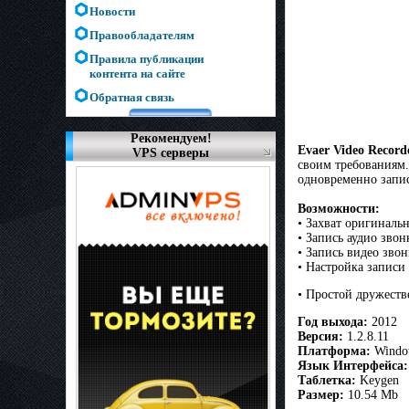
Новости
Правообладателям
Правила публикации
контента на сайте
Обратная связь
Рекомендуем!
Evaer Video Record
VPS серверы
своим требованиям.
одновременно запис
Возможности:
• Захват оригиналь
• Запись аудио зво
• Запись видео зво
• Настройка записи
• Простой дружест
Год выхода:
2012
Версия:
1.2.8.11
Платформа:
Window
Язык Интерфейса:
Таблетка:
Keygen
Размер:
10.54 Mb