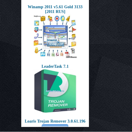
Winamp 2011 v5.61 Gold 3133
[2011 RUS]
LeaderTask 7.1
Loaris Trojan Remover 3.0.61.196