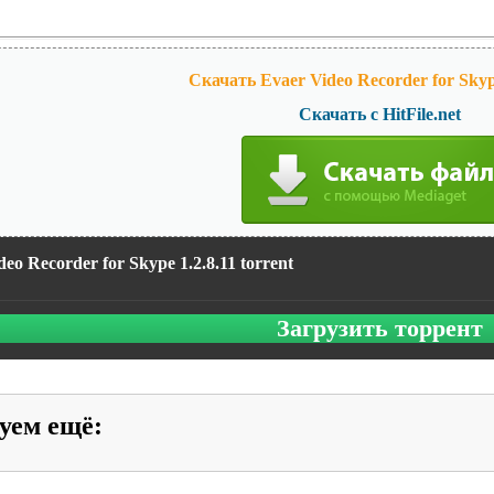
Скачать Evaer Video Recorder for Skype
Скачать с HitFile.net
eo Recorder for Skype 1.2.8.11 torrent
Загрузить торрент
уем ещё
: