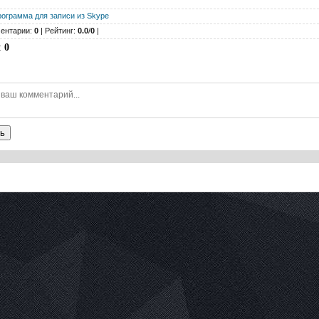
рограмма для записи из Skype
ентарии:
0
| Рейтинг:
0.0
/
0
|
:
0
ь