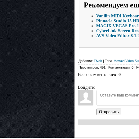
Рекомендуем е
Vanilin MIDI Keyboa
Pinnacle Studio 15 HD
MAGIX VEGAS Pro 16.
CyberLink Screen Reco
AVS Video Editor 8.1
Добавил:
Tivok
| Теги:
Movavi Video Sui
Просмотров:
451
| Комментарии:
0
| Р
Всего комментариев
:
0
Войдите:
Отправить