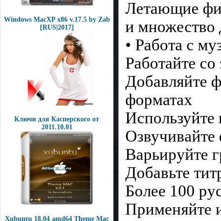
Летающие ф
Windows MacXP x86 v.17.5 by Zab
и множество 
[RUS|2017]
• Работа с м
Работайте со
Добавляйте 
форматах
Используйте 
Ключи для Касперского от
2011.10.01
Озвучивайте
Варьируйте г
Добавьте тит
Более 100 ру
Применяйте 
Xubuntu 18.04 amd64 Theme Mac