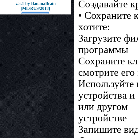
Создавайте к
v.3.1 by BananaBrain
[ML/RUS/2018]
• Сохраните 
хотите:
Загрузите фи
программы
Сохраните кл
смотрите его
Используйте 
устройства и
или другом
устройстве
Запишите вид