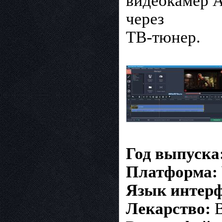
видеокамер 
через
ТВ-тюнер.
Год выпуска
Платформа:
Язык интерф
Лекарство:
В