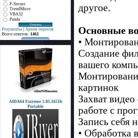
F-Secure
другое.
TrendMicro
VBA32
Panda
Основные во
Результаты
|
Архив опросов
Всего ответов:
1461
• Монтирован
Создание фил
вашего компь
Монтирование
картинок
Захват видео
AIDA64 Extreme 1.85.1651b
Portable
работе с про
Запись себя 
• Обработка в