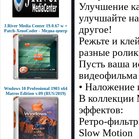
Улучшение ка
улучшайте на
J.River Media Center 19.0.67 w +
другое!
Patch-XenoCoder - Медиа-центр
Режьте и кле
разные ролик
Пусть ваша и
видеофильма
• Наложение 
Wndows 10 Professional 1903 x64
Matros Edition v.09 (RUS/2019)
В коллекции 
эффектов:
Ретро-фильт
Slow Motion