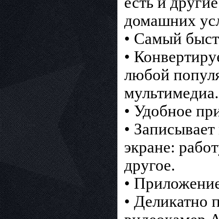
есть и други
домашних усл
• Самый быст
• Конвертиру
любой попул
мультимедиа.
• Удобное пр
• Записывает
экране: рабо
другое.
• Приложение
• Деликатно 