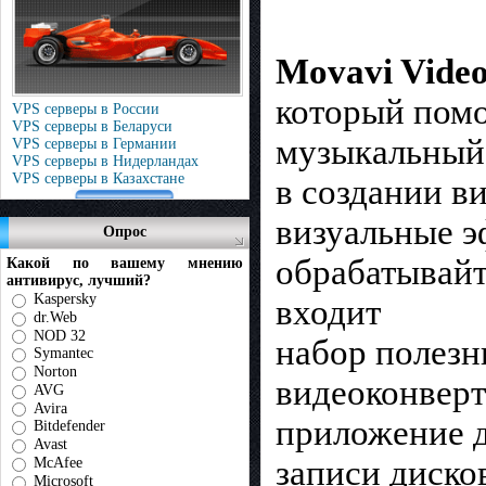
Movavi Video
который помо
VPS серверы в России
VPS серверы в Беларуси
музыкальный 
VPS серверы в Германии
VPS серверы в Нидерландах
VPS серверы в Казахстане
в создании в
визуальные э
Опрос
обрабатывайте
Какой по вашему мнению
антивирус, лучший?
Kaspersky
входит
dr.Web
NOD 32
набор полезн
Symantec
Norton
видеоконверт
AVG
Avira
приложение 
Bitdefender
Avast
записи диско
McAfee
Microsoft