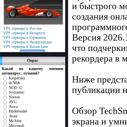
и быстрого м
создания онл
программного
VPS серверы в России
VPS серверы в Беларуси
Версия 2026.
VPS серверы в Германии
VPS серверы в Нидерландах
что подчерки
VPS серверы в Казахстане
рекордера в 
Опрос
Какой по вашему мнению
антивирус, лучший?
Ниже предста
Kaspersky
dr.Web
публикации н
NOD 32
Symantec
Norton
AVG
Avira
Обзор TechSm
Bitdefender
Avast
экрана и ум
McAfee
Microsoft