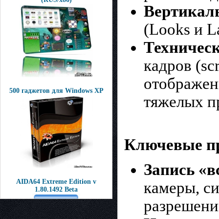
Вертикаль
(Looks и L
Техничес
кадров (sc
отображен
500 гаджетов для Windows XP
тяжелых п
Ключевые пр
Запись «в
AIDA64 Extreme Edition v
камеры, с
1.80.1492 Beta
разрешени