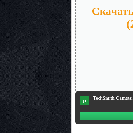
Скачать
(
TechSmith Camtasia
µ