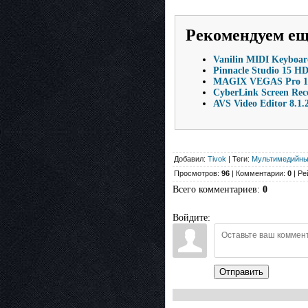
Рекомендуем е
Vanilin MIDI Keyboa
Pinnacle Studio 15 HD
MAGIX VEGAS Pro 16.
CyberLink Screen Reco
AVS Video Editor 8.1
Добавил:
Tivok
| Теги:
Мультимедийны
Просмотров:
96
| Комментарии:
0
| Ре
Всего комментариев
:
0
Войдите:
Отправить