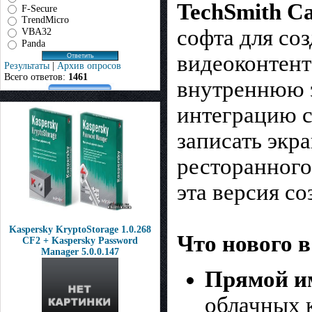
TechSmith Ca
F-Secure
TrendMicro
софта для со
VBA32
Panda
видеоконтент
Результаты
|
Архив опросов
Всего ответов:
1461
внутреннюю э
интеграцию с
записать экр
ресторанного
эта версия со
Kaspersky KryptoStorage 1.0.268
Что нового в
CF2 + Kaspersky Password
Manager 5.0.0.147
Прямой и
облачных к