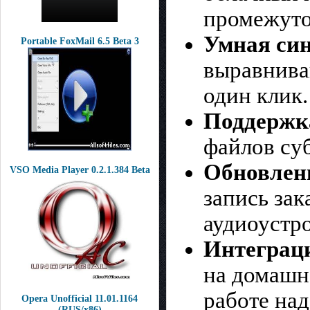
промежуто
Умная син
Portable FoxMail 6.5 Beta 3
выравнива
один клик.
Поддержк
файлов су
Обновлен
VSO Media Player 0.2.1.384 Beta
запись за
аудиоустро
Интеграци
на домашн
работе над
Opera Unofficial 11.01.1164
(RUS/x86)