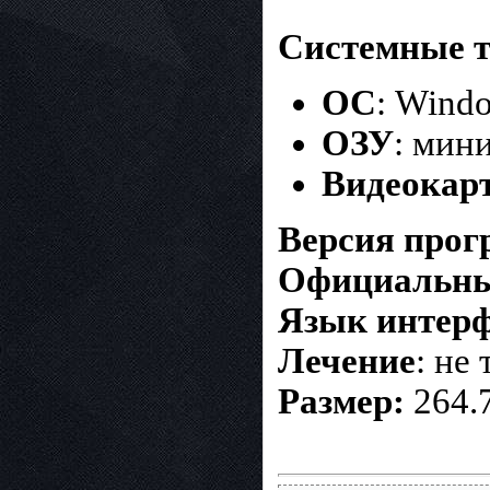
Системные т
ОС
: Windo
ОЗУ
: мин
Видеокар
Версия про
Официальны
Язык интер
Лечение
: не
Размер:
264.