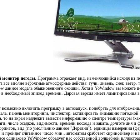
й монитор погоды
. Программа отражает вид, изменяющийся исходя из п
 все вполне вероятные атмосферные действа: тучи, ливень, снег, ветер, т
w данное модель обыкновенного окошки. Хотя в YoWindow вы можете пере
в необходимый эпизод времени. Даровая версия имеет лимитирования в 
 возможно включить програмку в автозапуск, подобрать для отображен
ала, панель мониторинга, инспектор, активировать анимацию погодной к
а, то на экран надлежит вывести информацию о спектре температуры (кака
аги, числе осадков, видимости, времени восхода и заката, долготе дня и
рингов, вид (по умолчанию данное "Деревня”), единицы измерения (фар
и пройдет считанное число мин., автоматом сработает скринсейвер и на э
 все одинаково YoWindow обрадует нас собственной волшебной иллюстра