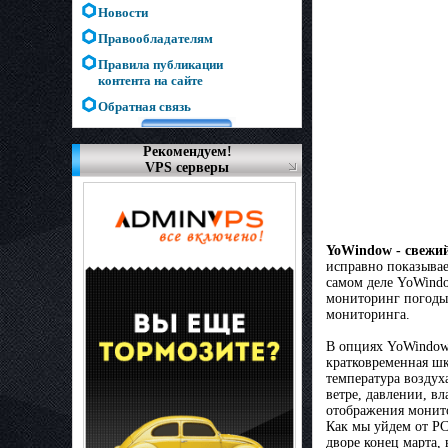
Новости
Правообладателям
Правила публикации
контента на сайте
Обратная связь
Рекомендуем!
VPS серверы
YoWindow - свежи
исправно показывает
самом деле YoWindo
мониторинг погоды 
мониторинга.
В опциях YoWindow
кратковременная шк
температура воздух
ветре, давлении, вл
отображения монито
Как мы уйдем от PC 
дворе конец марта,