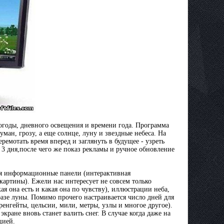
огоды, дневного освещения и времени года. Программа
уман, грозу, а еще солнце, луну и звездные небеса. На
мотать время вперед и заглянуть в будущее - узреть
3 дня,после чего же показ рекламы и ручное обновление
ия информационные панели (интерактивная
артины). Ежели нас интересует не совсем только
я она есть и какая она по чувству), иллюстрации неба,
 фазе луны. Помимо прочего настраивается число дней для
енгейты, цельсии, мили, метры, узлы и многое другое).
кране вновь станет валить снег. В случае когда даже на
цией.