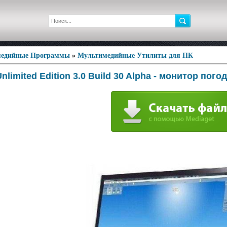
едийные Программы
»
Мультимедийные Утилиты для ПК
limited Edition 3.0 Build 30 Alpha - монитор пого