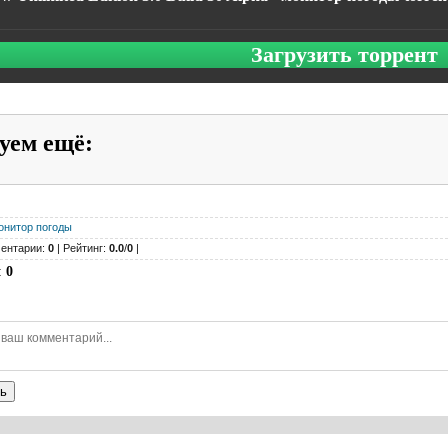
Загрузить торрент
уем ещё
:
онитор погоды
ентарии:
0
| Рейтинг:
0.0
/
0
|
:
0
ь