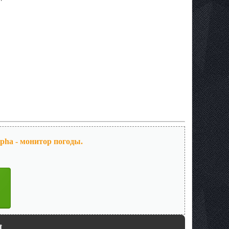
lpha - монитор погоды.
t