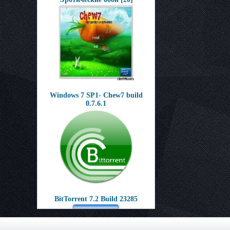
Windows 7 SP1- Chew7 build
0.7.6.1
BitTorrent 7.2 Build 23285