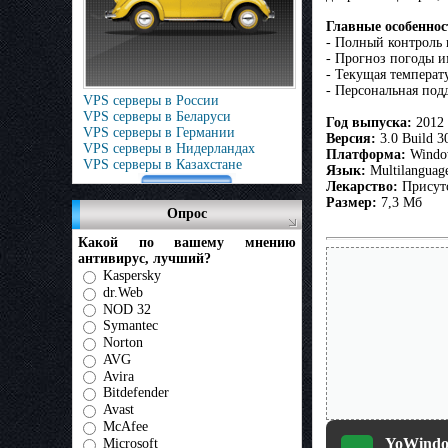
Главные особеннос
- Полный контроль 
- Прогноз погоды и
- Текущая температ
- Персональная под
VPS серверы в России
VPS серверы в Беларуси
Год выпуска:
2012
VPS серверы в Германии
Версия:
3.0 Build 3
VPS серверы в Нидерландах
Платформа:
Window
VPS серверы в Казахстане
Язык:
Multilanguag
Лекарство:
Присут
Размер:
7,3 Мб
Опрос
Какой по вашему мнению
антивирус, лучший?
Kaspersky
dr.Web
NOD 32
Symantec
Norton
AVG
Avira
Bitdefender
Avast
McAfee
YoWindow
Microsoft