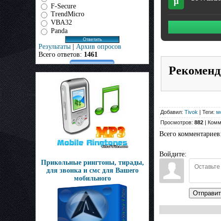
µ
F-Secure
TrendMicro
VBA32
Panda
Результаты
|
Архив опросов
Всего ответов:
1461
Рекоменд
Добавил:
Tivok
| Теги:
м
Просмотров:
882
| Комм
Всего комментариев
Войдите:
Прикольные рингтоны, тирады,
для звонка и смс для Вашего
мобильного
Отправит