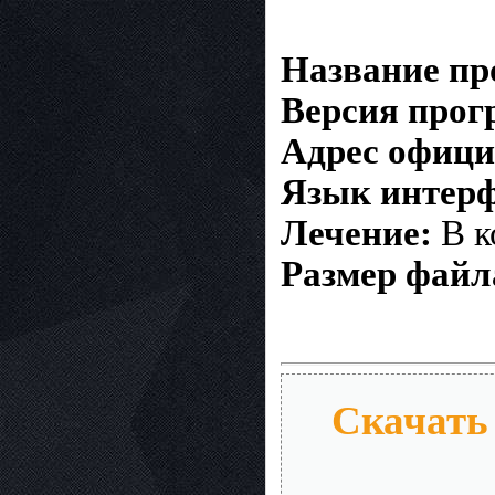
Название п
Версия про
Адрес офици
Язык интерф
Лечение:
В к
Размер файл
Скачать 