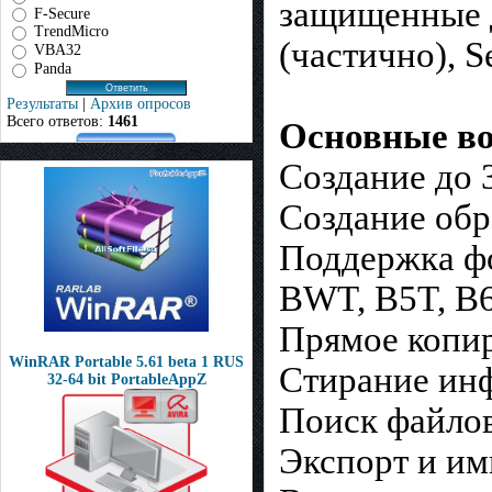
защищенные д
F-Secure
TrendMicro
(частично), S
VBA32
Panda
Результаты
|
Архив опросов
Всего ответов:
1461
Основные во
Создание до 
Создание обр
Поддержка фо
BWT, B5T, B
Прямое копир
WinRAR Portable 5.61 beta 1 RUS
Стирание ин
32-64 bit PortableAppZ
Поиск файлов
Экспорт и им