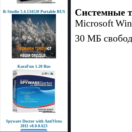
Системные т
R-Studio 5.4.134120 Portable RUS
Microsoft Win
30 МБ свобод
KaraFun 1.20 Rus
Spyware Doctor with AntiVirus
2011 v8.0.0.623