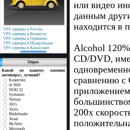
или видео ин
данным други
находится в 
VPS серверы в России
VPS серверы в Беларуси
VPS серверы в Германии
VPS серверы в Нидерландах
Alcohol 120%
VPS серверы в Казахстане
CD/DVD, имее
Опрос
одновременно
Какой по вашему мнению
антивирус, лучший?
сравнению с 
Kaspersky
dr.Web
приложением 
NOD 32
Symantec
большинством
Norton
AVG
Avira
200х скорост
Bitdefender
Avast
положительна
McAfee
Microsoft