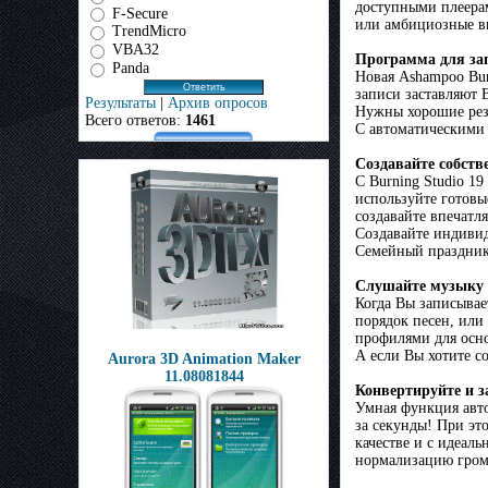
доступными плеерам
F-Secure
или амбициозные ви
TrendMicro
VBA32
Программа для за
Panda
Новая Ashampoo Bur
записи заставляют В
Результаты
|
Архив опросов
Нужны хорошие резу
Всего ответов:
1461
С автоматическими
Создавайте собств
С Burning Studio 1
используйте готовы
создавайте впечат
Создавайте индиви
Семейный праздник,
Слушайте музыку 
Когда Вы записывае
порядок песен, или
профилями для осно
А если Вы хотите с
Aurora 3D Animation Maker
11.08081844
Конвертируйте и 
Умная функция авто
за секунды! При эт
качестве и с идеал
нормализацию громк