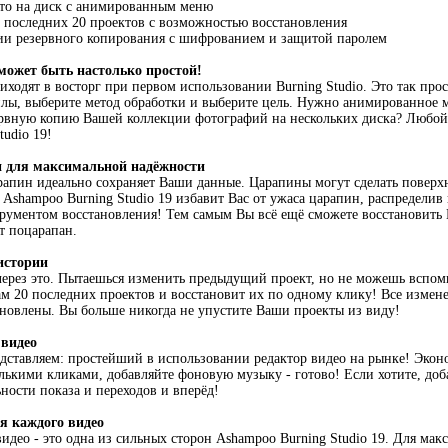
ото на диск с анимированным меню
 последних 20 проектов с возможностью восстановления
и резервного копирования с шифрованием и защитой паролем
 может быть настолько простой!
ходят в восторг при первом использовании Burning Studio. Это так прост
ы, выберите метод обработки и выберите цель. Нужно анимированное м
ервную копию Вашей коллекции фотографий на нескольких диска? Любой
tudio 19!
н для максимальной надёжности
рапин идеально сохраняет Ваши данные. Царапины могут сделать поверх
Ashampoo Burning Studio 19 избавит Вас от ужаса царапин, распределив
трументом восстановления! Тем самым Вы всё ещё сможете восстановит
т поцарапан.
истории
ерез это. Пытаешься изменить предыдущий проект, но не можешь вспомн
м 20 последних проектов и восстановит их по одному клику! Все измене
ановлены. Вы больше никогда не упустите Ваши проекты из виду!
 видео
дставляем: простейший в использовании редактор видео на рынке! Экон
олькими кликами, добавляйте фоновую музыку - готово! Если хотите, до
ьности показа и переходов и вперёд!
я каждого видео
видео - это одна из сильных сторон Ashampoo Burning Studio 19. Для ма