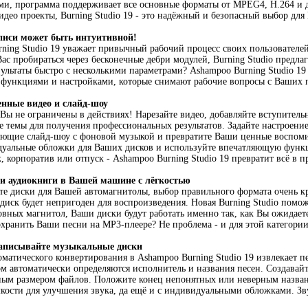
и, программа поддерживает все основные форматы от MPEG4, H.264 и д
део проекты, Burning Studio 19 - это надёжный и безопасный выбор для 
писи может быть интуитивной!
ning Studio 19 уважает привычный рабочий процесс своих пользователей
ас пробираться через бесконечные дебри модулей, Burning Studio предлаг
льтаты быстро с несколькими параметрами? Ashampoo Burning Studio 19 
 функциями и настройками, которые снимают рабочие вопросы с Ваших 
енные видео и слайд-шоу
9 Вы не ограничены в действиях! Нарезайте видео, добавляйте вступител
е темы для получения профессиональных результатов. Задайте настроени
ляющие слайд-шоу с фоновой музыкой и превратите Ваши ценные воспом
дуальные обложки для Ваших дисков и используйте впечатляющую функ
 корпоратив или отпуск - Ashampoo Burning Studio 19 превратит всё в п
и аудиокниги в Вашей машине с лёгкостью
те диски для Вашей автомагнитолы, выбор правильного формата очень к
 диск будет непригоден для воспроизведения. Новая Burning Studio помож
вных магнитол, Ваши диски будут работать именно так, как Вы ожидаете
охранить Ваши песни на MP3-плеере? Не проблема - и для этой категории
записывайте музыкальные диски
матического конвертирования в Ashampoo Burning Studio 19 извлекает п
ом автоматически определяются исполнитель и названия песен. Создавай
ьным размером файлов. Положите конец непонятных или неверным назван
ости для улучшения звука, да ещё и с индивидуальными обложками. Зву