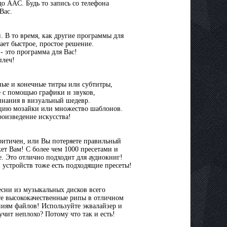
о AAC. Будь то запись со телефона
Вас.
. В то время, как другие программы для
ает быстрое, простое решение.
- это программа для Вас!
плеч!
ьные и конечные титры или субтитры,
е с помощью графики и звуков,
инания в визуальный шедевр.
цию мозайки или множество шаблонов.
роизведение искусства!
ритичен, или Вы потеряете правильный
ет Вам! С более чем 1000 пресетами и
. Это отлично подходит для аудиокниг!
 устройств тоже есть подходящие пресеты!
есни из музыкальных дисков всего
те высококачественные рипы в отличном
иям файлов! Используйте эквалайзер и
чит неплохо? Потому что так и есть!