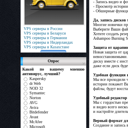
- Запись видео и ф
- Просмотр истории
- Обширные функци
Да, запись дисков
Многие новички при
VPS серверы в России
Выберите Ваши файл
VPS серверы в Беларуси
Хотите создать рез
VPS серверы в Германии
Ashampoo Burning S
VPS серверы в Нидерландах
VPS серверы в Казахстане
Защита от царапи
Новая защита от ца
невосстановимыми. 
Опрос
диску вместе с инс
даже если диск буде
Какой по вашему мнению
антивирус, лучший?
Удобная функция 
Kaspersky
Мы все проходили ч
dr.Web
истории покажет Ва
NOD 32
файлы, будут восст
Symantec
Norton
Удобный редактор
Мы с гордостью пре
AVG
и видео всего неск
Avira
и настройте длител
Bitdefender
Avast
Верный формат дл
McAfee
Создание и запись 
Microsoft