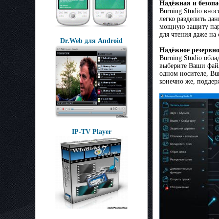
Надёжная и безопа
Burning Studio вно
легко разделить да
мощную защиту пар
для чтения даже на
Dr.Web для Android
Надёжное резервн
Burning Studio обл
выберите Ваши файл
одном носителе, Bu
конечно же, поддер
IP-TV Player