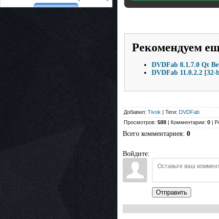
Рекомендуем е
DVDFab 8.1.7.0 Qt Be
DVDFab 11.0.2.2 [32-bi
Добавил:
Tivok
| Теги:
DVDFab
Просмотров:
588
| Комментарии:
0
| Р
Всего комментариев
:
0
Войдите:
Отправить