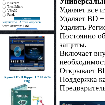
Универсаль
F-Secure
TrendMicro
Удаляет все 
VBA32
Panda
Удаляет BD +
Результаты
|
Архив опросов
Удалить Реги
Всего ответов:
1461
Постоянно об
защиты.
Включает вну
необходимост
Открывает Bl
Поддержка ка
Bigasoft DVD Ripper 1.7.10.4274
Eng
Предваритель