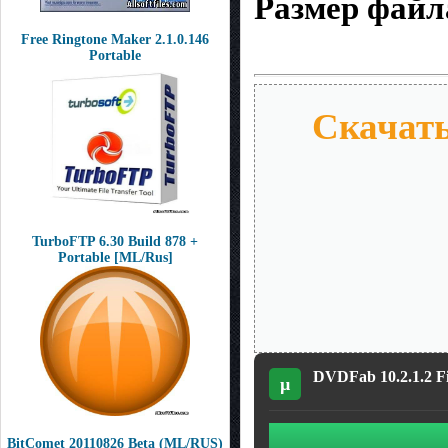
Размер файл
Free Ringtone Maker 2.1.0.146
Portable
Скачать
TurboFTP 6.30 Build 878 +
Portable [ML/Rus]
DVDFab 10.2.1.2 Fi
µ
BitComet 20110826 Beta (ML/RUS)