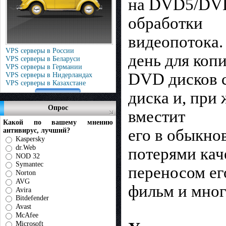
на DVD5/DVD
обработки
видеопотока.
VPS серверы в России
день для коп
VPS серверы в Беларуси
VPS серверы в Германии
DVD дисков с
VPS серверы в Нидерландах
VPS серверы в Казахстане
диска и, при
Опрос
вместит
Какой по вашему мнению
его в обыкн
антивирус, лучший?
Kaspersky
dr.Web
потерями кач
NOD 32
Symantec
переносом ег
Norton
AVG
фильм и мног
Avira
Bitdefender
Avast
McAfee
Microsoft