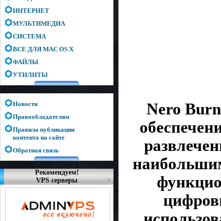
ИНТЕРНЕТ
МУЛЬТИМЕДИА
СИСТЕМА
ВСЕ ДЛЯ MAC OS X
ФАЙЛЫ
УТИЛИТЫ
Новости
Nero Bur
Правообладателям
обеспечен
Правила публикации
контента на сайте
развлечен
Обратная связь
наибольшим
Рекомендуем!
функцио
VPS серверы
цифровы
использов