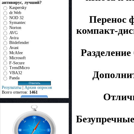
антивирус, лучший?
Kaspersky
dr.Web
Перенос ф
NOD 32
Symantec
компакт-диск
Norton
AVG
Avira
Bitdefender
Avast
Разделение
McAfee
Microsoft
F-Secure
TrendMicro
Дополни
VBA32
Panda
Результаты
|
Архив опросов
Всего ответов:
1461
Отличн
Безупречные