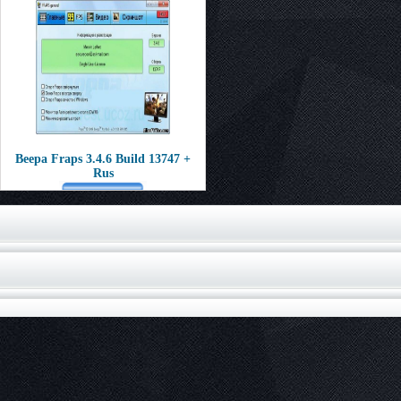
Beepa Fraps 3.4.6 Build 13747 +
Rus