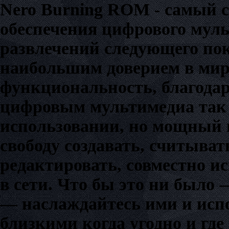
Nero Burning ROM - самый 
обеспечения цифрового мул
развлечений следующего пок
наибольшим доверием в мире
функциональность, благода
цифровым мультимедиа так 
использовании, но мощный 
свободу создавать, считыват
редактировать, совместно и
в сети. Что бы это ни было
— наслаждайтесь ими и испо
близкими когда угодно и где 