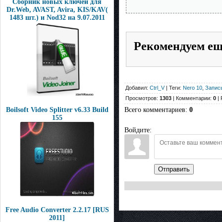
Сборник новых ключей для
Dr.Web, AVAST, Avira, KIS/KAV(
1483 шт.) и Nod32 на 9.07.2011
Рекомендуем е
Добавил:
Ctrl_V
| Теги:
Nero 10
,
Запис
Просмотров:
1303
| Комментарии:
0
| 
Boilsoft Video Splitter v6.33 Build
Всего комментариев
:
0
155
Войдите:
Отправить
Free Audio Converter 2.2.17 [RUS
2011]