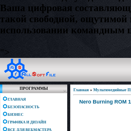
Ваша цифровая составляюща
такой свободной, ощутимой 
использовании командным це
">
ПРОГРАММЫ
Главная
»
Мультимедийные 
ГЛАВНАЯ
Nero Burning ROM 10
БЕЗОПАСНОСТЬ
БИЗНЕС
ГРАФИКА И ДИЗАЙН
ВСЕ ДЛЯ ВЕБМАСТЕРА