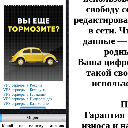
свободу с
редактирова
в сети. 
данные — 
родны
Ваша цифро
такой сво
использ
VPS серверы в России
VPS серверы в Беларуси
VPS серверы в Германии
VPS серверы в Нидерландах
П
VPS серверы в Казахстане
Гарантия 
Опрос
износа и 
Какой по вашему мнению