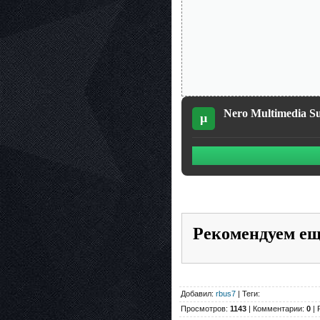
Nero Multimedia Su
µ
Рекомендуем е
Добавил:
rbus7
| Теги:
Просмотров:
1143
| Комментарии:
0
| 