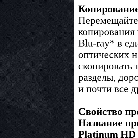
Копировани
Перемещайте
копирования 
Blu-ray* в е
оптических н
скопировать 
разделы, дор
и почти все д
Свойство п
Название про
Platinum HD 