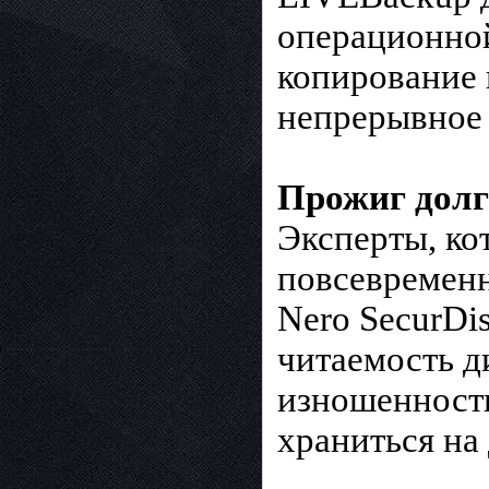
операционной
копирование 
непрерывное 
Прожиг долг
Эксперты, ко
повсевременн
Nero SecurDi
читаемость д
изношенности
храниться на