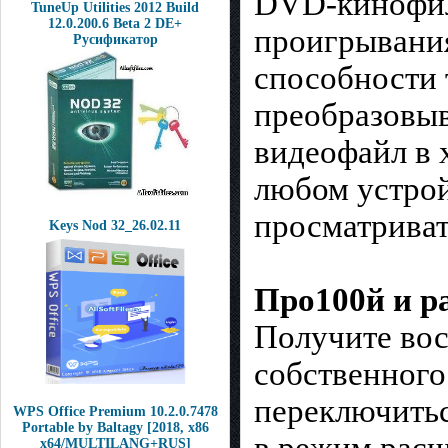
DVD-кинофиль
TuneUp Utilities 2012 Build
12.0.200.6 Beta 2 DE+
проигрывания
Русификатор
способности 
преобразовыв
видеофайл в 
любом устрой
просматриват
Keys Nod 32_26.02.11
Про100й и р
Получите вос
собственного
переключитьс
WPS Office Premium 10.2.0.7478
Portable by Baltagy [2018, x86
x64/MULTILANG+RUS]