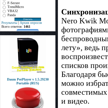
F-Secure
TrendMicro
Синхронизац
VBA32
Panda
Nero Kwik Mo
Результаты
|
Архив опросов
Всего ответов:
1461
фотографиями
беспроводным
лету», ведь 
воспроизвест
списков прои
Благодаря бы
Daum PotPlayer v 1.5.29230
можно избрат
Portable (RUS)
совместимых 
и видео.