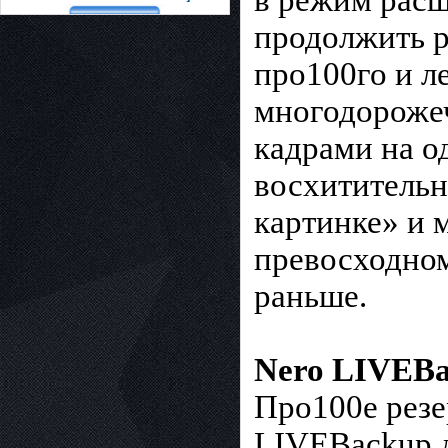
в режим расш
продолжить р
про100го и л
многодороже
кадрами на о
восхититель
картинке» и 
превосходном
раньше.
Nero LIVEB
Про100е резе
LIVEBackup д