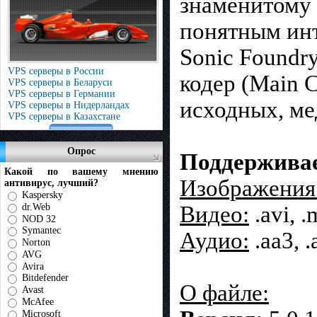
знаменитому S
понятным инт
Sonic Foundr
VPS серверы в России
кодер (Main C
VPS серверы в Беларуси
VPS серверы в Германии
исходных, ме
VPS серверы в Нидерландах
VPS серверы в Казахстане
Опрос
Поддержива
Какой по вашему мнению
Изображения
антивирус, лучший?
Kaspersky
dr.Web
Видео:
.avi, .
NOD 32
Symantec
Аудио:
.aa3, .
Norton
AVG
Avira
Bitdefender
О файле:
Avast
McAfee
Microsoft