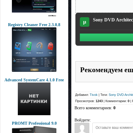
Sony DVD Architect
µ
Registry Cleaner Free 2.3.0.8
Рекомендуем е
Advanced SystemCare 4.1.0 Free
Добавил:
Tivok
| Теги:
Sony DVD Archit
Просмотров:
1243
| Комментарии:
0
| 
Всего комментариев
:
0
Войдите:
PROMT Professional 9.0