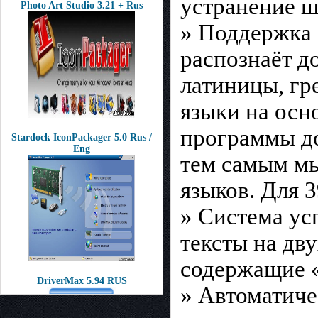
устранение ш
Photo Art Studio 3.21 + Rus
» Поддержка
распознаёт д
латиницы, гр
языки на осн
программы до
Stardock IconPackager 5.0 Rus /
Eng
тем самым м
языков. Для 
» Система ус
тексты на дву
содержащие «
DriverMax 5.94 RUS
» Автоматиче