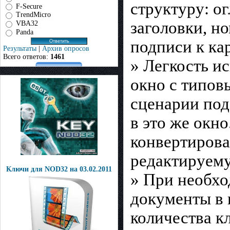
структуру: о
F-Secure
TrendMicro
заголовки, н
VBA32
Panda
подписи к ка
Результаты
|
Архив опросов
Всего ответов:
1461
» Легкость и
окно с типов
сценарии под
в это же окн
конвертирова
редактируем
Ключи для NOD32 на 03.02.2011
» При необхо
документы в 
количества к