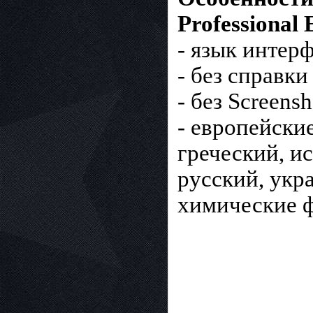
Professional 
- язык интер
- без справк
- без Screens
- европейски
греческий, и
русский, укр
химические 