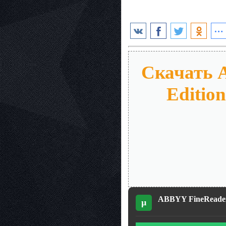
Скачать A
Edition
ABBYY FineReader 1
µ