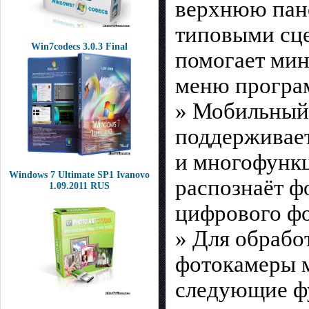
верхнюю пане
типовыми сце
Win7codecs 3.0.3 Final
помогает мин
меню програ
» Мобильный 
поддерживает
и многофункц
Windows 7 Ultimate SP1 Ivanovo
распознаёт ф
1.09.2011 RUS
цифрового фо
» Для обрабо
фотокамеры м
следующие ф