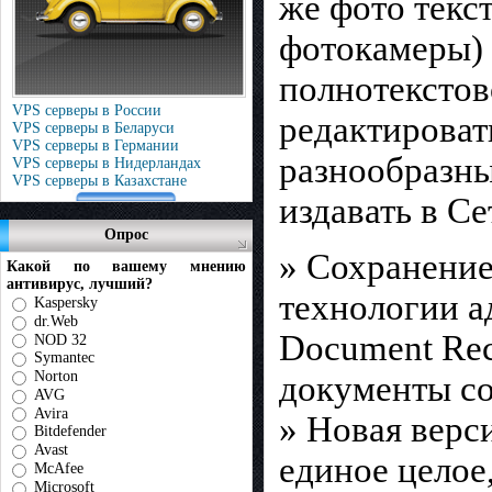
же фото текс
фотокамеры) 
полнотекстов
VPS серверы в России
редактировать
VPS серверы в Беларуси
VPS серверы в Германии
разнообразны
VPS серверы в Нидерландах
VPS серверы в Казахстане
издавать в Се
Опрос
» Сохранение
Какой по вашему мнению
антивирус, лучший?
технологии а
Kaspersky
dr.Web
Document Rec
NOD 32
Symantec
Norton
документы с
AVG
Avira
» Новая верс
Bitdefender
Avast
единое целое
McAfee
Microsoft