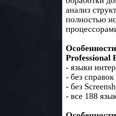
обработки до
анализ струк
полностью и
процессорам
Особенности 
Professional 
- языки инте
- без справо
- без Screens
- все 188 язы
Особенности 