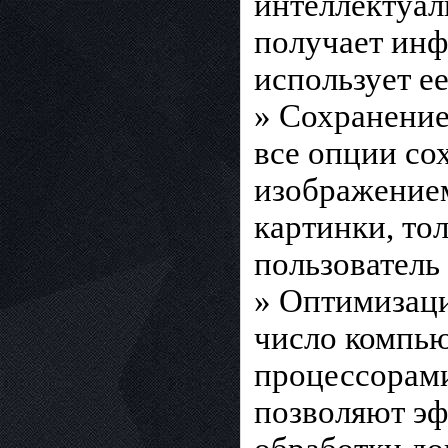
интеллектуал
получает инф
использует е
» Сохранение
все опции со
изображением
картинки, то
пользователь
» Оптимизаци
число компью
процессорам
позволяют эф