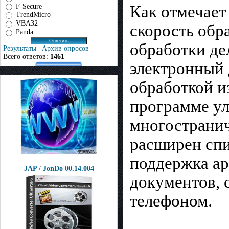
F-Secure
Как отмечает
TrendMicro
VBA32
скорость обр
Panda
обработки де
Результаты
|
Архив опросов
Всего ответов:
1461
электронный 
обработкой и
программе у
многостранич
расширен спи
поддержка ар
JAP / JonDo 00.14.004
документов,
телефоном.