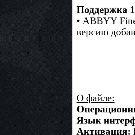
Поддержка 1
• ABBYY Fine
версию добав
О файле:
Операционн
Язык интерф
Активация: