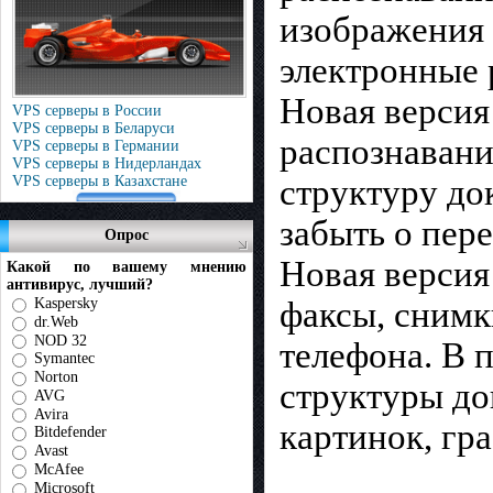
изображения 
электронные
Новая версия
VPS серверы в России
VPS серверы в Беларуси
распознавани
VPS серверы в Германии
VPS серверы в Нидерландах
VPS серверы в Казахстане
структуру до
забыть о пер
Опрос
Новая версия
Какой по вашему мнению
антивирус, лучший?
Kaspersky
факсы, снимк
dr.Web
NOD 32
телефона. В
Symantec
Norton
структуры до
AVG
Avira
картинок, гр
Bitdefender
Avast
McAfee
Microsoft