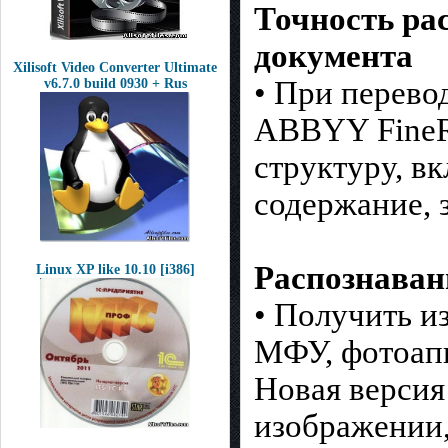
Точность ра
документа
Xilisoft Video Converter Ultimate
• При перево
v6.7.0 build 0930 + Rus
ABBYY FineRe
структуру, в
содержание, 
Распознаван
Linux XP like 10.10 [i386]
• Получить и
МФУ, фотоапп
Новая версия
изображении,