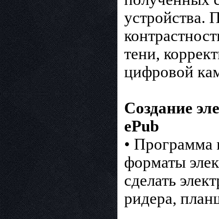
устройства. 
контрастност
тени, коррек
цифровой ка
Создание эл
ePub
• Программа 
форматы элек
сделать элек
ридера, планш