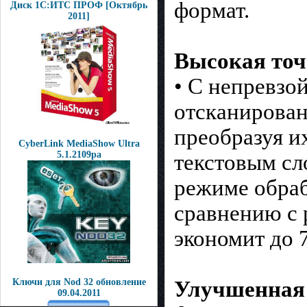
формат.
Диск 1С:ИТС ПРОФ [Октябрь
2011]
Высокая точ
• С непревзо
отсканирова
преобразуя и
CyberLink MediaShow Ultra
5.1.2109pa
текстовым сл
режиме обраб
сравнению с 
экономит до 
Ключи для Nod 32 обновление
Улучшенная 
09.04.2011