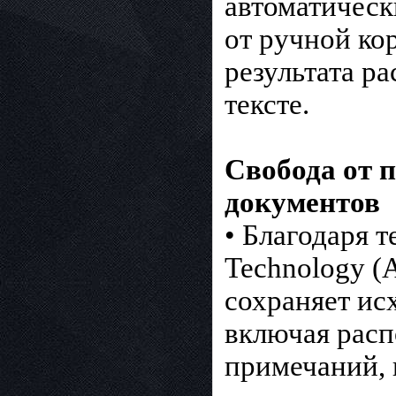
автоматическ
от ручной ко
результата р
тексте.
Свобода от 
документов
• Благодаря 
Technology (
сохраняет ис
включая расп
примечаний, 