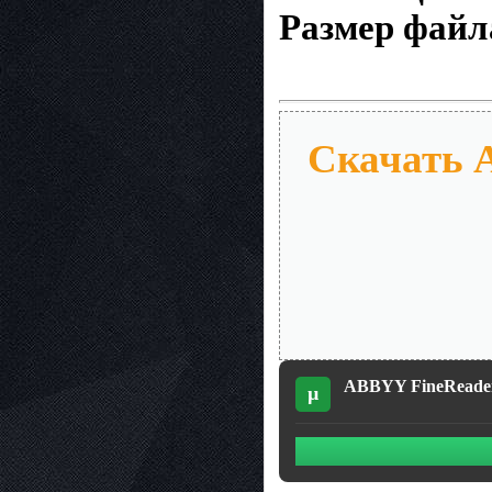
Размер файл
Скачать A
ABBYY FineReader 1
µ