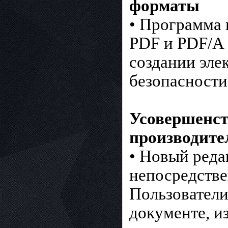
форматы
• Программа 
PDF и PDF/A 
создании эле
безопасности
Усовершенст
производите
• Новый реда
непосредстве
Пользователи
документе, и