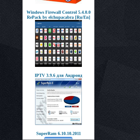
Windows Firewall Control 5.4.0.0
RePack by elchupacabra [Ru/En]
IPTV 3.9.6 для Андроид
SuperRam 6.10.10.2011