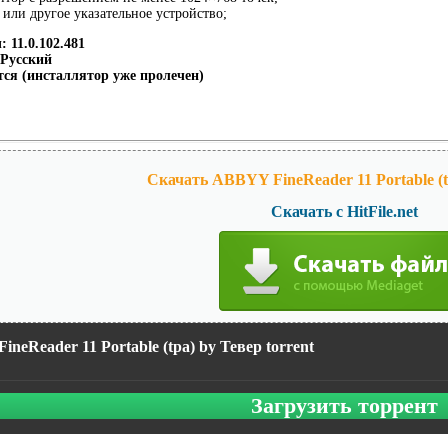
 или другое указательное устройство;
 11.0.102.481
 Русский
ется (инсталлятор уже пролечен)
Скачать ABBYY FineReader 11 Portable (t
Скачать с HitFile.net
neReader 11 Portable (tpa) by Тевер torrent
Загрузить торрент