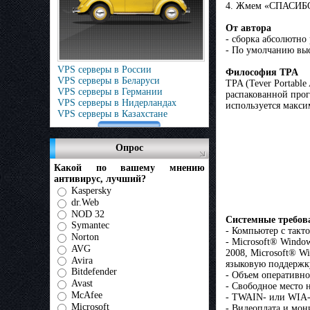
4. Жмем «СПАСИБО
От автора
- сборка абсолютно
- По умолчанию выс
VPS серверы в России
Философия TPA
VPS серверы в Беларуси
TPA (Tever Portable
VPS серверы в Германии
распакованной прог
VPS серверы в Нидерландах
используется макс
VPS серверы в Казахстане
Опрос
Какой по вашему мнению
антивирус, лучший?
Kaspersky
dr.Web
NOD 32
Системные требов
Symantec
- Компьютер с такт
Norton
- Microsoft® Windo
AVG
2008, Microsoft® W
Avira
языковую поддержк
Bitdefender
- Объем оперативно
Avast
- Свободное место 
McAfee
- TWAIN- или WIA-
Microsoft
- Видеоплата и мон