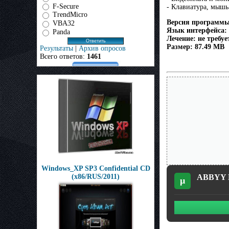
F-Secure
- Клавиатура, мышь
TrendMicro
Версия программы:
VBA32
Язык интерфейса:
Panda
Лечение: не требу
Размер: 87.49 MB
Результаты
|
Архив опросов
Всего ответов:
1461
Windows_XP SP3 Confidential CD
ABBYY Fi
(x86/RUS/2011)
µ