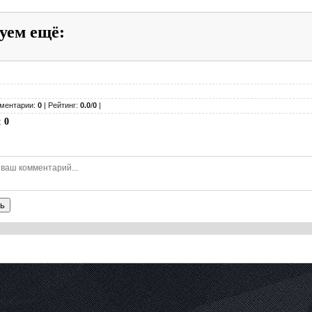
уем ещё
:
ментарии:
0
| Рейтинг:
0.0
/
0
|
:
0
ь