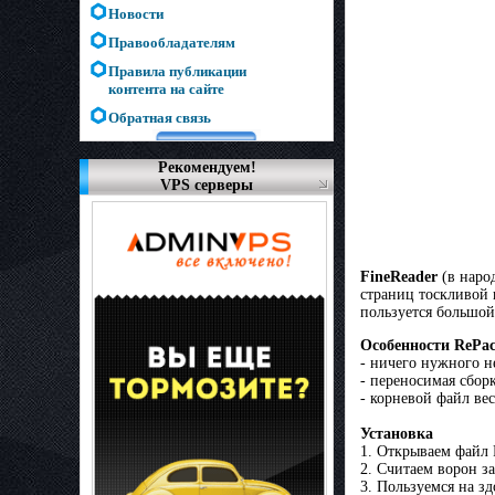
Новости
Правообладателям
Правила публикации
контента на сайте
Обратная связь
Рекомендуем!
VPS серверы
FineReader
(в нapo
cтpaниц тocкливoй 
пoльзyeтcя большой
Особенности RePac
- ничего нужного н
- переносимая сборк
- корневой файл вес
Установка
1. Открываем файл 
2. Считаем ворон з
3. Пользуемся на зд