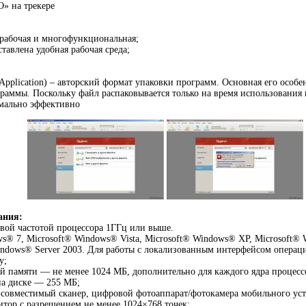
» на трекере
 рабочая и многофункциональная;
тавлена удобная рабочая среда;
 Application) – авторский формат упаковки программ. Основная его особ
раммы. Поскольку файл распаковывается только на время использования 
имально эффективно
ания:
овой частотой процессора 1ГГц или выше.
ws® 7, Microsoft® Windows® Vista, Microsoft® Windows® XP, Microsoft®
indows® Server 2003. Для работы с локализованным интерфейсом операц
у;
й памяти — не менее 1024 МБ, дополнительно для каждого ядра процес
на диске — 255 МБ;
совместимый сканер, цифровой фотоаппарат/фотокамера мобильного уст
итор с разрешением не менее 1024×768 точек;