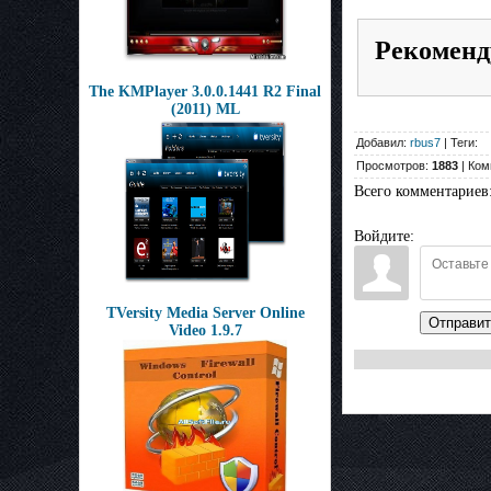
Рекоменд
The KMPlayer 3.0.0.1441 R2 Final
(2011) ML
Добавил:
rbus7
| Теги:
Просмотров:
1883
| Ком
Всего комментариев
Войдите:
TVersity Media Server Online
Отправит
Video 1.9.7