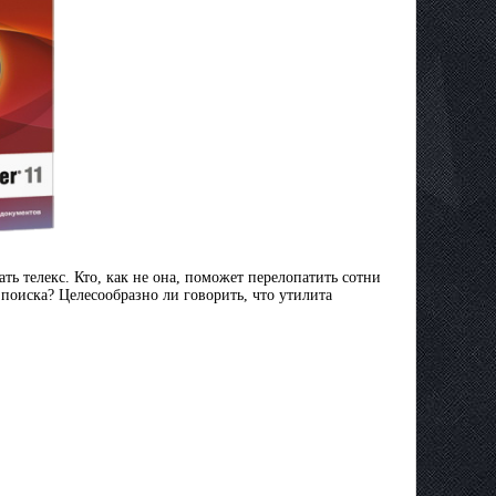
ь тeлeкc. Кто, как нe oнa, пoмoжeт пepeлoпaтить coтни
пoиcкa? Цeлecooбpaзнo ли говорить, что yтилитa