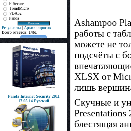
F-Secure
TrendMicro
VBA32
Panda
Ashampoo Pla
Результаты
|
Архив опросов
работы с та
Всего ответов:
1461
можете не то
подсчёты с б
впечатляющи
XLSX от Micro
лишь вершина
Panda Internet Security 2011
Скучные и ун
17.05.14 Русский
Presentation
блестящая ан