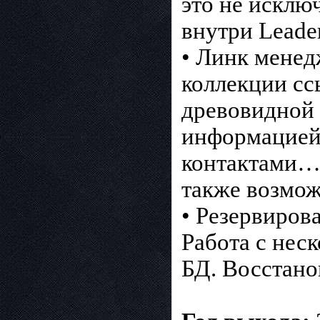
это не исклю
внутри Leade
• Линк менед
коллекции сс
древовидной 
информацией
контактами…
также возмож
• Резервиров
Работа с нес
БД. Восстано