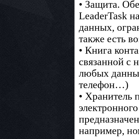
• Защита. Об
LeaderTask 
данных, огра
также есть в
• Книга конт
связанной с 
любых данных
телефон…)
• Хранитель 
электронного
предназначен
например, но