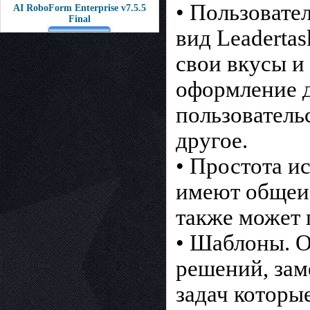
• Пользовате
AI RoboForm Enterprise v7.5.5
Final
вид Leaderta
свои вкусы и
оформление д
пользователь
другое.
• Простота и
имеют общеи
также может 
• Шаблоны. О
решений, зам
задач которы