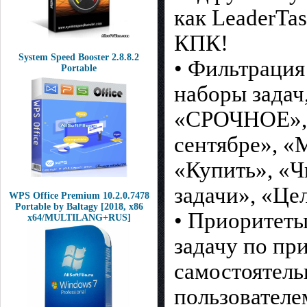
как LeaderTas
КПК!
System Speed Booster 2.8.8.2
• Фильтрация
Portable
наборы задач
«СРОЧНОЕ», 
сентябре», «
«Купить», «Ч
задачи», «Цел
WPS Office Premium 10.2.0.7478
Portable by Baltagy [2018, x86
• Приоритет
x64/MULTILANG+RUS]
задачу по пр
самостоятель
пользователе