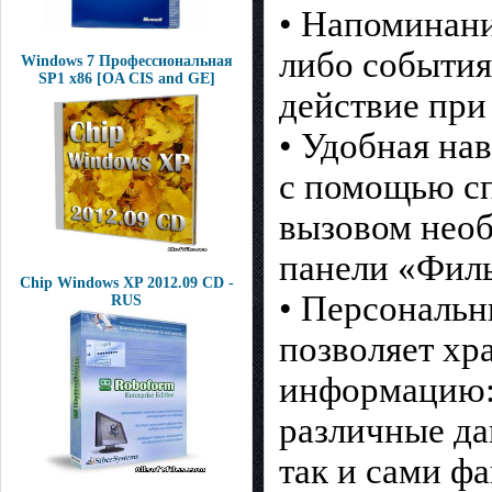
• Напоминани
либо события
Windows 7 Профессиональная
SP1 x86 [OA CIS and GE]
действие при
• Удобная на
с помощью сп
вызовом необ
панели «Филь
Chip Windows XP 2012.09 CD -
• Персональ
RUS
позволяет хр
информацию: 
различные да
так и сами ф