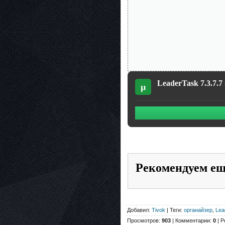
LeaderTask 7.3.7.7
µ
Рекомендуем е
Добавил:
Tivok
| Теги:
органайзер
,
Lea
Просмотров:
903
| Комментарии:
0
| Р