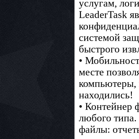
услугам, лог
LeaderTask я
конфиденциа
системой за
быстрого изв
• Мобильност
месте позвол
компьютеры, 
находились!
• Контейнер 
любого типа.
файлы: отчет