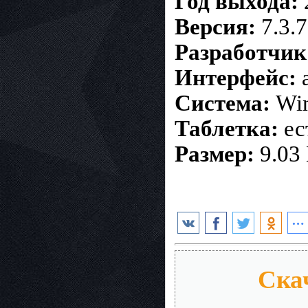
Год выхода:
Версия:
7.3.7
Разработчик
Интерфейс:
а
Система:
Win
Таблетка:
ес
Размер:
9.03
Скач