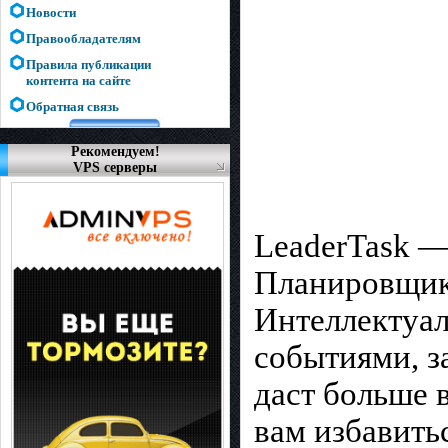
Новости
Правообладателям
Правила публикации
контента на сайте
Обратная связь
Рекомендуем!
VPS серверы
LeaderTask —
Планировщик,
Интеллектуал
событиями, з
даст больше 
вам избавить