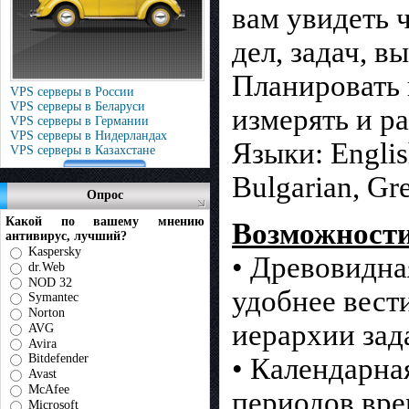
вам увидеть 
дел, задач, в
Планировать 
VPS серверы в России
VPS серверы в Беларуси
измерять и р
VPS серверы в Германии
VPS серверы в Нидерландах
Языки: English
VPS серверы в Казахстане
Bulgarian, Gr
Опрос
Какой по вашему мнению
Возможност
антивирус, лучший?
Kaspersky
• Древовидна
dr.Web
NOD 32
удобнее вест
Symantec
Norton
иерархии зад
AVG
Avira
Bitdefender
• Календарна
Avast
McAfee
периодов вре
Microsoft