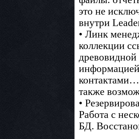
это не исклю
внутри Leade
• Линк менед
коллекции сс
древовидной 
информацией
контактами…
также возмож
• Резервиров
Работа с нес
БД. Восстано