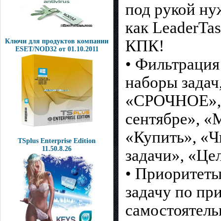
под рукой н
как LeaderTas
КПК!
Ключи для продуктов компании
ESET/NOD32 от 01.10.2011
• Фильтрация
наборы задач
«СРОЧНОЕ», 
сентябре», «
«Купить», «Ч
TSplus Enterprise Edition
11.50.8.26
задачи», «Цел
• Приоритет
задачу по пр
самостоятель