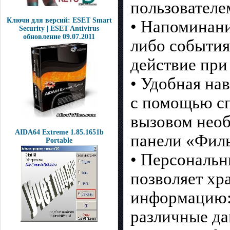
пользователе
Ключи для версий: ESET Smart
• Напоминани
Security | ESET Antivirus
обновление 09.07.2011
либо события
действие при
• Удобная на
с помощью сп
вызовом необ
AIDA64 Extreme 1.85.1651b
панели «Филь
Portable
• Персональ
позволяет хр
информацию: 
различные да