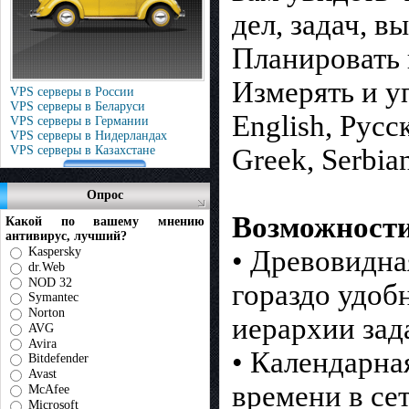
дел, задач, в
Планировать 
Измерять и у
VPS серверы в России
VPS серверы в Беларуси
English, Русск
VPS серверы в Германии
VPS серверы в Нидерландах
Greek, Serbia
VPS серверы в Казахстане
Опрос
Возможности
Какой по вашему мнению
антивирус, лучший?
• Древовидна
Kaspersky
dr.Web
NOD 32
гораздо удоб
Symantec
Norton
иерархии зад
AVG
Avira
• Календарна
Bitdefender
Avast
времени в се
McAfee
Microsoft