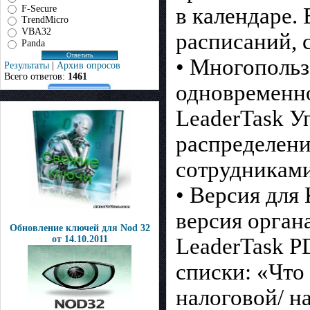
F-Secure
в календаре.
TrendMicro
VBA32
расписаний, 
Panda
• Многопользо
Результаты
|
Архив опросов
Всего ответов:
1461
одновременно
LeaderTask У
распределен
сотрудниками
• Версия для
версия орган
Обновление ключей для Nod 32
LeaderTask P
от 14.10.2011
списки: «Что 
налоговой/ н