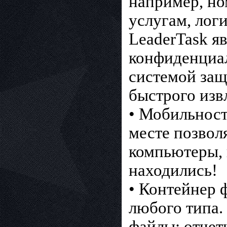
например, но
услугам, лог
LeaderTask я
конфиденциа
системой за
быстрого изв
• Мобильност
месте позвол
компьютеры, 
находились!
• Контейнер 
любого типа.
файлы: отчет