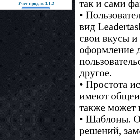
так и сами ф
Учет продаж 3.1.2
• Пользовате
вид Leaderta
свои вкусы и
оформление д
пользователь
другое.
• Простота и
имеют общеи
также может 
• Шаблоны. О
решений, зам