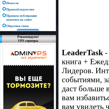
Новости
Правообладателям
Правила публикации
контента на сайте
Обратная связь
Рекомендуем!
VPS серверы
LeaderTask
-
книга + Ежед
Лидеров. Инт
событиями, з
даст больше 
вам избавить
вам увидеть 