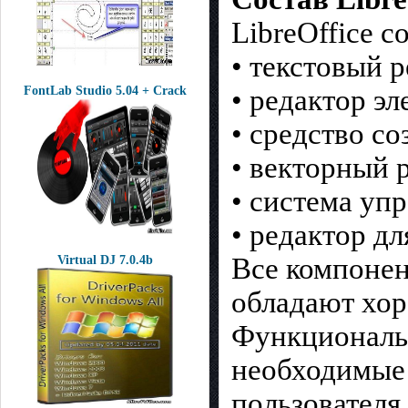
LibreOffice 
• текстовый р
FontLab Studio 5.04 + Crack
• редактор эл
• средство с
• векторный 
• система уп
• редактор д
Все компонен
Virtual DJ 7.0.4b
обладают хор
Функциональн
необходимые 
пользователя