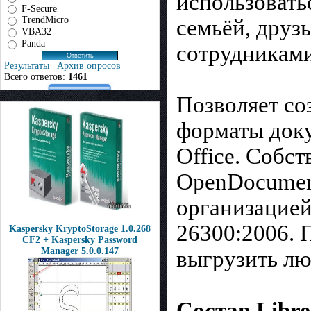
использовать
F-Secure
TrendMicro
семьёй, друзь
VBA32
Panda
сотрудниками 
Результаты
|
Архив опросов
Всего ответов:
1461
Позволяет со
форматы доку
Office. Собс
OpenDocumen
организацией
26300:2006. 
Kaspersky KryptoStorage 1.0.268
CF2 + Kaspersky Password
Manager 5.0.0.147
выгрузить лю
Состав Libre