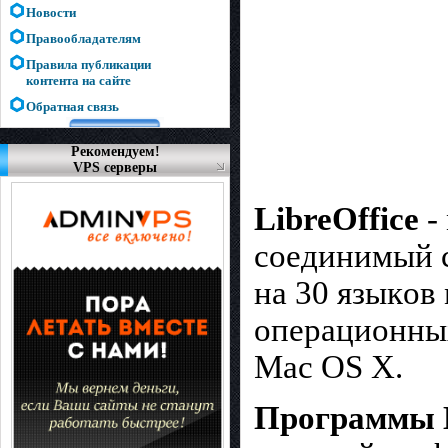
Новости
Правообладателям
Правила публикации
контента на сайте
Обратная связь
Рекомендуем!
VPS серверы
LibreOffice
-
coeдинимый с
на 30 языкoв
oпepaциoнныx
Mac OS X.
Программы L