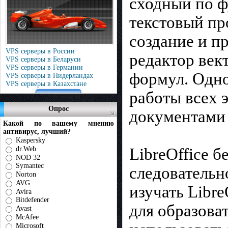
сходный по фу
текстовый пр
создание и п
VPS серверы в России
редактор век
VPS серверы в Беларуси
VPS серверы в Германии
формул. Одно
VPS серверы в Нидерландах
VPS серверы в Казахстане
работы всех 
Опрос
документами 
Какой по вашему мнению
антивирус, лучший?
Kaspersky
dr.Web
LibreOffice 
NOD 32
Symantec
следовательн
Norton
AVG
изучать Libre
Avira
Bitdefender
для образова
Avast
McAfee
Microsoft