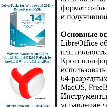
формат файло
DriverPacks for Windows all 2011 +
DriverPacks BASE
и получивший
Основные ос
LibreOffice 
или полность
VMware Workstation 14 Pro
v14.1.3 Build 9474260 RePack by
Кроссплатфор
KpoJIuK 64-bit [2018 Eng|Rus]
использовать
64-разрядных
MacOS, FreeB
Инструменты,
управление д
Яндекс Браузер 1.0.1084.5403