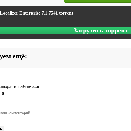
Localizer Enterprise 7.1.7541 torrent
Загрузить торрент
уем ещё
:
ентарии:
0
| Рейтинг:
0.0
/
0
|
:
0
ь