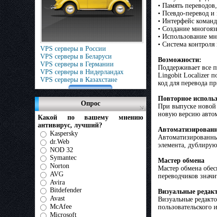
• Память переводов
• Псевдо-перевод и
• Интерфейс коман
• Создание многоя
• Использование мн
• Система контроля
VPS серверы в России
VPS серверы в Беларуси
Возможности:
VPS серверы в Германии
Поддерживает все п
VPS серверы в Нидерландах
Lingobit Localizer
VPS серверы в Казахстане
код для перевода п
Повторное использ
Опрос
При выпуске новой 
новую версию авто
Какой по вашему мнению
антивирус, лучший?
Автоматизированн
Kaspersky
Автоматизированны
dr.Web
элемента, дублирую
NOD 32
Symantec
Мастер обмена
Norton
Мастер обмена обес
AVG
переводчиков значи
Avira
Bitdefender
Визуальные редак
Avast
Визуальные редакт
McAfee
пользовательского 
Microsoft