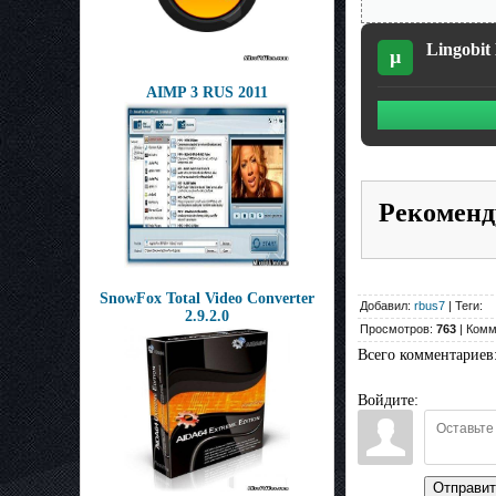
Lingobit 
µ
AIMP 3 RUS 2011
Рекоменд
SnowFox Total Video Converter
Добавил:
rbus7
| Теги:
2.9.2.0
Просмотров:
763
| Комм
Всего комментариев
Войдите:
Отправит