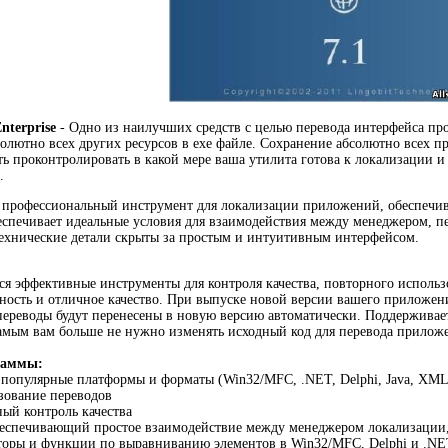
Enterprise
- Одно из наилучших средств с целью перевода интерфейса прог
солютно всех других ресурсов в exe файле. Сохранение абсолютно всех п
ь проконтролировать в какой мере ваша утилита готова к локализации и 
.
 профессиональный инструмент для локализации приложений, обеспечив
спечивает идеальные условия для взаимодействия между менеджером, пе
технические детали скрыты за простым и интуитивным интерфейсом.
я эффективные инструменты для контроля качества, повторного использ
ость и отличное качество. При выпуске новой версии вашего приложен
переводы будут перенесены в новую версию автоматически. Поддержива
амым вам больше не нужно изменять исходный код для перевода прилож
раммы:
 популярные платформы и форматы (Win32/MFC, .NET, Delphi, Java, XML, 
зование переводов
ый контроль качества
беспечивающий простое взаимодействие между менеджером локализации,
кторы и функции по выравниванию элементов в Win32/MFC, Delphi и .N