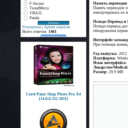
Память переводов
F-Secure
Память переводов п
TrendMicro
импортировать их 
VBA32
Panda
Псевдо-Перевод и
Псевдо-перевод дас
Результаты
|
Архив опросов
обнаружения перев
Всего ответов:
1461
Интерфейс команд
При помощи командн
Год выпуска:
2012
Платформа:
Window
Язык интерфейса:
Лекарство/Medical
Размер:
29,9 MB
Corel Paint Shop Photo Pro X4
[14.0.0.332 2011]