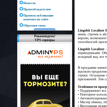
Новости
Правообладателям
Правила публикации
контента на сайте
Обратная связь
Lingobit Localizer 
меню, строчек и аб
Рекомендуем!
версию, возможност
VPS серверы
способностей проги
Lingobit Localizer
-
переводчиками. Обе
исходный код, все 
В программе имеютс
высокую продуктивн
строки. Остальные 
приложений. Тем с
Особенности прог
• Поддерживает все
• Повторное исполь
• Автоматизированн
• Мастер обмена, о
• Визуальные реда