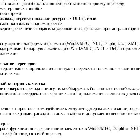
, позволяющая избежать лишней работы по повторному переводу
 мастер поиска ошибок
дной строки
зыковых, переведенных или ресурсных DLL файлов
ожества языков в одном проекте
 версий, обеспечивающая вам удобный интерфейс для просмотра истори
опулярные платформы и форматы (Win32/MFC, .NET, Delphi, Java, XML, S
 поддерживает бинарную локализацию Win32/MFC, .NET и Delphi прилож
риложения.
ование переводов
версии вашего приложения вам нужно перевести только новые или изме
матически.
ый контроль качества
е проверки перевода помогут вам обнаружить большинство ошибок хара
щиеся или некорректные горячие клавиши, наложение элементов диалога
печивает простое вазимодействие между менеджером локализации, перев
тельно сокращает расходы на локализацию и допускает изменение толь
торы
оры и функции по выравниванию элементов в Win32/MFC, Delphi и .NET
интерфейса под готовый перевод.