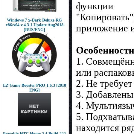
функции
"Копировать"
Windows 7 x-Dark Deluxe RG
приложение и
x86/x64 v.4.3.1 Update Aug2018
[RUS/ENG]
Особенности
1. Совмещённ
или распаков
2. Не требует
EZ Game Booster PRO 1.6.3 [2018
ENG]
3. Добавлены
4. Мультиязы
5. Подхватыва
находится ря
Portable HTC Home 2.4 Build 222