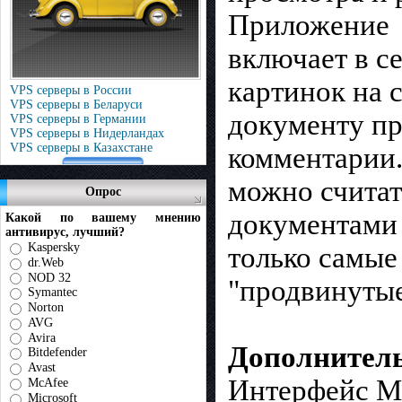
Приложение
включает в с
картинок на 
VPS серверы в России
VPS серверы в Беларуси
документу пр
VPS серверы в Германии
VPS серверы в Нидерландах
VPS серверы в Казахстане
комментарии
можно считать
Опрос
документами
Какой по вашему мнению
антивирус, лучший?
Kaspersky
только самые
dr.Web
NOD 32
"продвинутые
Symantec
Norton
AVG
Avira
Дополнител
Bitdefender
Avast
Интерфейс Ma
McAfee
Microsoft