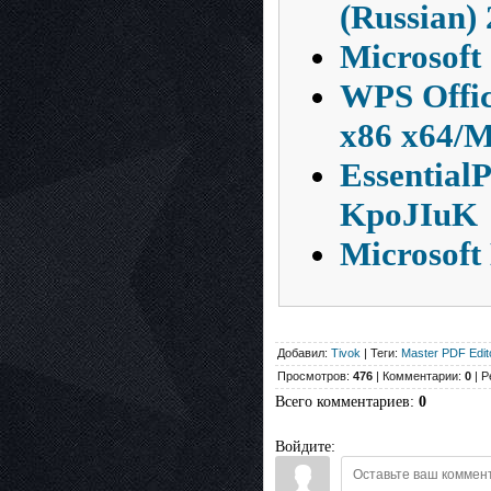
(Russian)
Microsoft 
WPS Offic
x86 x64
Essential
KpoJIuK
Microsoft
Добавил:
Tivok
| Теги:
Master PDF Edit
Просмотров:
476
| Комментарии:
0
| Р
Всего комментариев
:
0
Войдите: