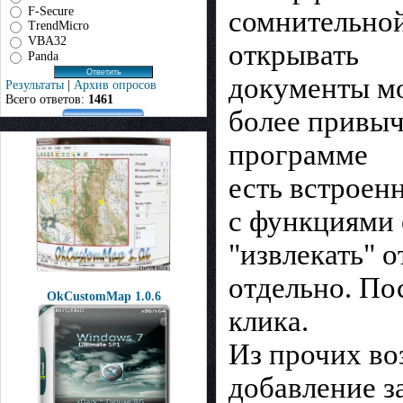
F-Secure
сомнительной
TrendMicro
VBA32
открывать
Panda
документы м
Результаты
|
Архив опросов
Всего ответов:
1461
более привыч
программе
есть встроен
с функциями 
"извлекать" 
отдельно. По
OkCustomMap 1.0.6
клика.
Из прочих во
добавление з