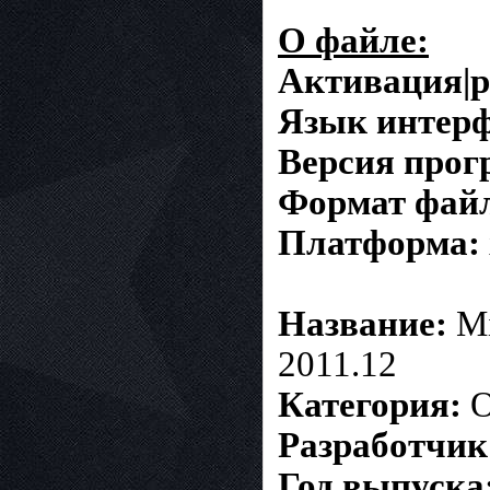
О файле:
Активация|р
Язык интерф
Версия про
Формат фай
Платформа:
Н
азвание:
Mi
2011.12
Категория:
О
Разработчик
Год выпуска