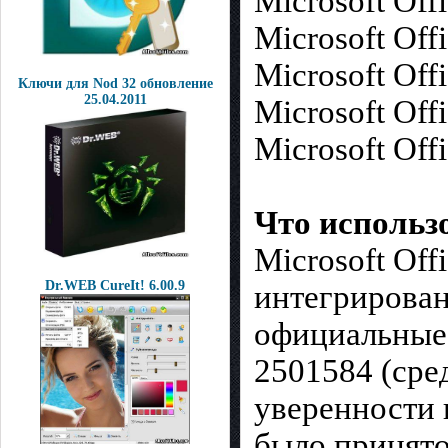
Microsoft Off
Microsoft Off
Microsoft Off
Ключи для Nod 32 обновление
25.04.2011
Microsoft Off
Microsoft Off
Что использ
Microsoft Off
Dr.WEB CureIt! 6.00.9
интегрирован
официальные 
2501584 (сред
уверенности 
было принято