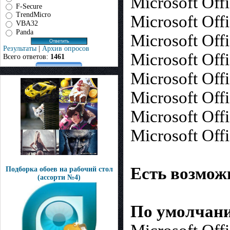
Microsoft Off
F-Secure
TrendMicro
Microsoft Off
VBA32
Panda
Microsoft Off
Результаты
|
Архив опросов
Microsoft Off
Всего ответов:
1461
Microsoft Off
Microsoft Off
Microsoft Off
Microsoft Off
Есть возмож
Подборка обоев на рабочий стол
(ассорти №4)
По умолчани