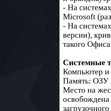
- На система
Microsoft (ра
- На система
версии), кри
такого Офиса
Системные т
Компьютер и 
Память: ОЗУ 
Место на жест
освобождена 
загрузочного 