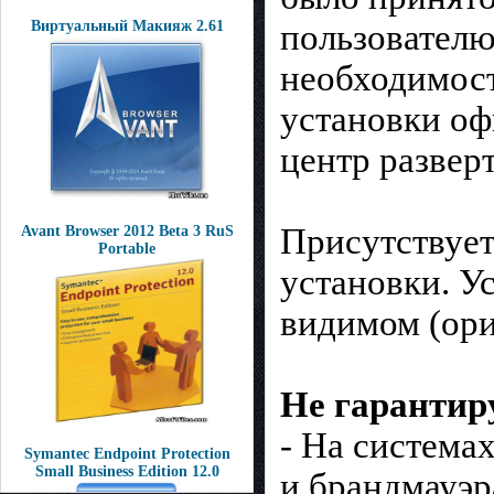
Виртуальный Макияж 2.61
пользователю
необходимост
установки оф
центр разверт
Присутствует
Avant Browser 2012 Beta 3 RuS
Portable
установки. У
видимом (ори
Не гарантир
- На система
Symantec Endpoint Protection
Small Business Edition 12.0
и брандмауэр