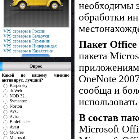
необходимы э
обработки ин
местонахожде
VPS серверы в России
VPS серверы в Беларуси
VPS серверы в Германии
Пакет Office
VPS серверы в Нидерландах
VPS серверы в Казахстане
пакета Micros
приложениями 
Опрос
Какой по вашему мнению
OneNote 2007
антивирус, лучший?
Kaspersky
сообща и бол
dr.Web
NOD 32
использоват
Symantec
Norton
AVG
В состав паке
Avira
Bitdefender
Microsoft Off
Avast
McAfee
Microsoft