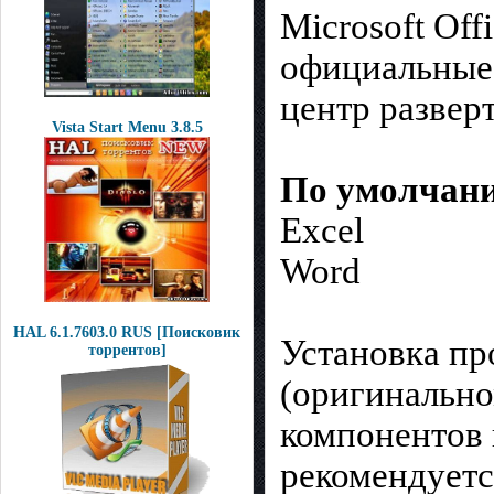
Microsoft Off
официальные 
центр разверт
Vista Start Menu 3.8.5
По умолчани
Excel
Word
HAL 6.1.7603.0 RUS [Поисковик
Установка п
торрентов]
(оригинально
компонентов 
рекомендуетс