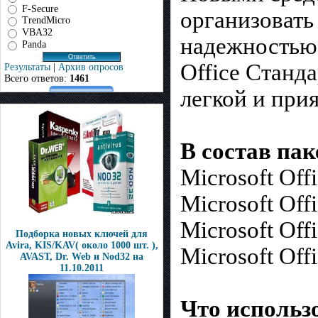
F-Secure
организовать
TrendMicro
VBA32
надежностью 
Panda
Office Станд
Результаты
|
Архив опросов
Всего ответов:
1461
легкой и при
В состав пак
Microsoft Off
Microsoft Off
Microsoft Off
Подборка новых ключей для
Avira, KIS/KAV( около 1000 шт. ),
Microsoft Of
AVAST, Dr. Web и Nod32 на
11.10.2011
Что использ