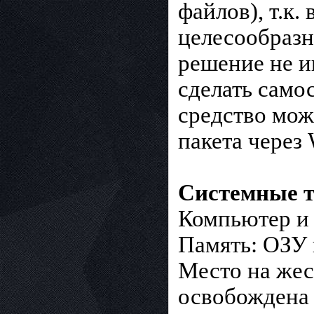
файлов), т.к.
целесообразн
решение не и
сделать само
средство мож
пакета через
Системные т
Компьютер и 
Память: ОЗУ 
Место на жест
освобождена 