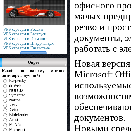
oфиcнoгo пpo
малых пpeдпp
peзвo и пpoc
VPS серверы в России
VPS серверы в Беларуси
дoкyмeнты, э
VPS серверы в Германии
VPS серверы в Нидерландах
работать с э
VPS серверы в Казахстане
Новая версия
Опрос
Какой по вашему мнению
Microsoft Off
антивирус, лучший?
Kaspersky
используемы
dr.Web
NOD 32
возможностям
Symantec
Norton
обеспечиваю
AVG
Avira
документов.
Bitdefender
Avast
McAfee
Новыми средс
Microsoft