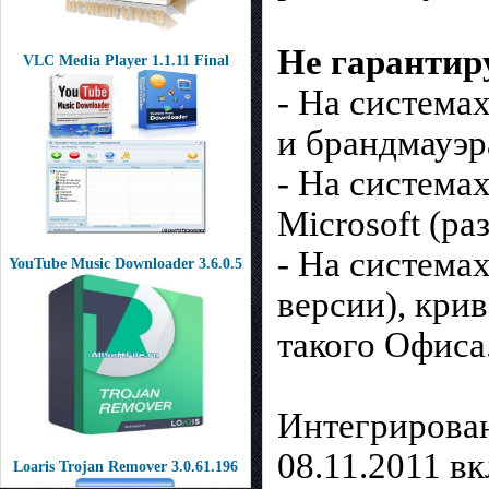
Не гарантир
VLC Media Player 1.1.11 Final
- На система
и брандмауэр
- На система
Microsoft (ра
- На система
YouTube Music Downloader 3.6.0.5
версии), кри
такого Офиса
Интегрирован
08.11.2011 в
Loaris Trojan Remover 3.0.61.196