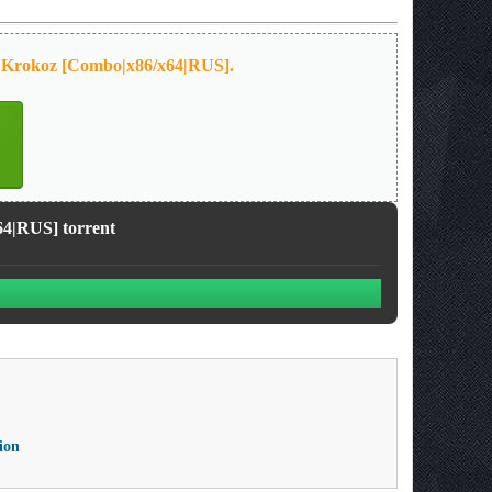
by Krokoz [Combo|х86/х64|RUS].
64|RUS] torrent
ion