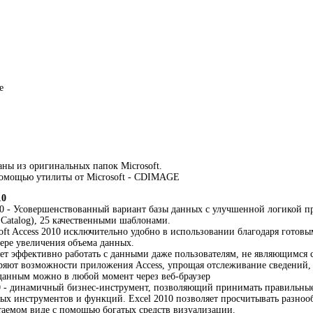
e
ны из оригинальных папок Microsoft.
помощью утилиты от Microsoft - CDIMAGE
10
010 - Усовершенствованный вариант базы данных с улучшенной логикой 
 Catalog), 25 качественными шаблонами.
ft Access 2010 исключительно удобно в использовании благодаря готов
ере увеличения объема данных.
яет эффективно работать с данными даже пользователям, не являющимся 
яют возможности приложения Access, упрощая отслеживание сведений, и
данным можно в любой момент через веб-браузер
10 - динамичный бизнес-инструмент, позволяющий принимать правильны
 инструментов и функций. Excel 2010 позволяет просчитывать разнообр
таемом виде с помощью богатых средств визуализации.