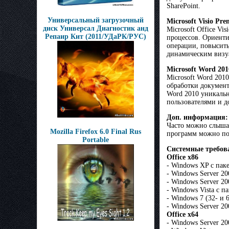
SharePoint.
Универсальный загрузочный
Microsoft Visio Pr
диск Универсал Диагностик анд
Microsoft Office Vi
Репаир Кит (2011/УДаРК/РУС)
процессов. Ориенти
операции, повысить
динамическим визу
Microsoft Word 201
Microsoft Word 201
обработки докумен
Word 2010 уникальн
пользователями и д
Доп. информация:
Часто можно слышат
Mozilla Firefox 6.0 Final Rus
программ можно по
Portable
Системные требов
Office x86
- Windows XP с паке
- Windows Server 20
- Windows Server 20
- Windows Vista с п
- Windows 7 (32- и 
- Windows Server 20
Office x64
- Windows Server 20