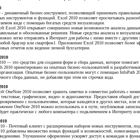
0
10 - динамичный бизнес-инструмент, позволяющий принимать правильны
 инструментов и функций. Excel 2010 позволяет просчитывать разнообр
таемом виде с помощью богатых средств визуализации.
ft Excel 2010 открывает совершенно новые возможности анализа данных,
авильные и обоснованные решения. Новые средства анализа и визуализ
ожно легко отправлять в Интернет для работы с ними вместе с другими 
любой браузер или смартфон1. Приложение Excel 2010 позволяет более эф
овых отчетов или ведение личной бухгалтерии.
 2010
 2010 — это средство для создания форм и сбора данных, которое помога
h 2010 ориентировано на опытных бизнес-пользователей и разработчико
организация. Опытные бизнес-пользователи могут с помощью InfoPath 2
чного сбора данных, не добавляя при этом ни строчки кода.
2010
ft OneNote 2010 позволяет хранить заметки и совместно работать с ним
ь текстовые, графические, видео- и аудиозаметки. Предоставив общий д
дновременно с пользователями, которые находятся в других местах, или
ожение OneNote 2010 можно использовать и в пути, опубликовав записн
будет практически с любого компьютера с подключением к Интернету или
2010
2010 - Почтовый клиент с расширенным набором новых инструментов, по
2010 добавлены множество новых функций и возможностей, помогающих о
ведениями. Улучшенное оформление ускоряет доступ к командам и функ