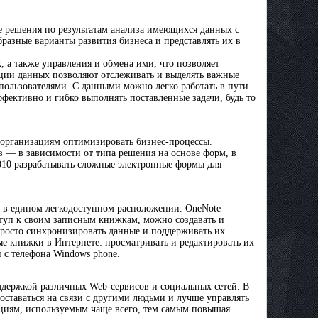
е решения по результатам анализа имеющихся данных с
азные варианты развития бизнеса и представлять их в
 а также управления и обмена ими, что позволяет
ации данных позволяют отслеживать и выделять важные
пользователями. С данными можно легко работать в пути
фективно и гибко выполнять поставленные задачи, будь то
ет организациям оптимизировать бизнес-процессы.
в — в зависимости от типа решения на основе форм, в
010 разрабатывать сложные электронные формы для
и в едином легкодоступном расположении. OneNote
оступ к своим записным книжкам, можно создавать и
 просто синхронизировать данные и поддерживать их
ые книжки в Интернете: просматривать и редактировать их
 с телефона Windows phone.
ддержкой различных Web-сервисов и социальных сетей. В
ставаться на связи с другими людьми и лучше управлять
циям, используемым чаще всего, тем самым повышая