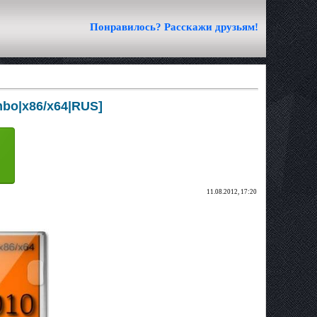
Понравилось? Расскажи друзьям!
ombo|х86/х64|RUS]
11.08.2012, 17:20