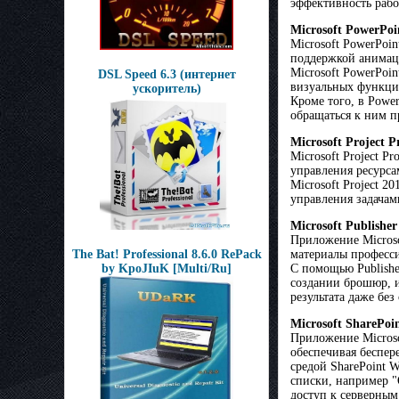
эффективность рабо
Microsoft PowerPoi
Microsoft PowerPoi
поддержкой анимаци
Microsoft PowerPoi
DSL Speed 6.3 (интернет
визуальных функций
ускоритель)
Кроме того, в Powe
обращаться к ним п
Microsoft Project P
Microsoft Project 
управления ресурса
Microsoft Project 
управления задачам
Microsoft Publisher
Приложение Microso
материалы професси
The Bat! Professional 8.6.0 RePack
С помощью Publishe
by KpoJIuK [Multi/Ru]
создании брошюр, и
результата даже без
Microsoft SharePoi
Приложение Microsof
обеспечивая беспер
средой SharePoint 
списки, например "
доступ к серверным