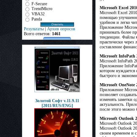
F-Secure
Microsoft Excel 201
TrendMicro
Microsoft Excel 20
VBA32
помощью улучшенных
Panda
удобном и легко чи
Приложение Microso
Результаты
|
Архив опросов
принимать более пр
Всего ответов:
1461
тенденции. Файлы м
практически через 
составление финанс
Microsoft InfoPath
Microsoft InfoPath
Приложение InfoPat
котором нуждается 
быстрого и экономи
Microsoft OneNote 
Приложение Microso
позволяет создават
изменять заметки о
Золотой Софт v.11.9.11
актуальность. Прил
[2011/RUS/ENG]
после этого можно 
Microsoft Outlook 
Microsoft Outlook 
Microsoft Outlook 
своим временем и с