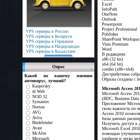
Excel
InfoPath
OneNote
Outlook
Powerpoint
Project Professional
VPS серверы в России
Publisher
VPS серверы в Беларуси
SharePoint Workspac
VPS серверы в Германии
Visio Premium
VPS серверы в Нидерландах
Word
VPS серверы в Казахстане
В редакциях:
x86 (32 bit)
x64 (64 bit)
Опрос
combo (x86+x64)
Дистрибутивы собра
Какой по вашему мнению
Образы созданы с 
антивирус, лучший?
Kaspersky
Microsoft Access 20
dr.Web
Microsoft Access 2
NOD 32
(BDC, Business Data
Symantec
Приложение Microso
Norton
свою важность по м
AVG
Access 2010 позвол
Avira
базы данных расшир
Bitdefender
Получить доступ к 
Avast
Microsoft Excel 20
McAfee
помощью улучшенных
Microsoft
удобном и легко чи