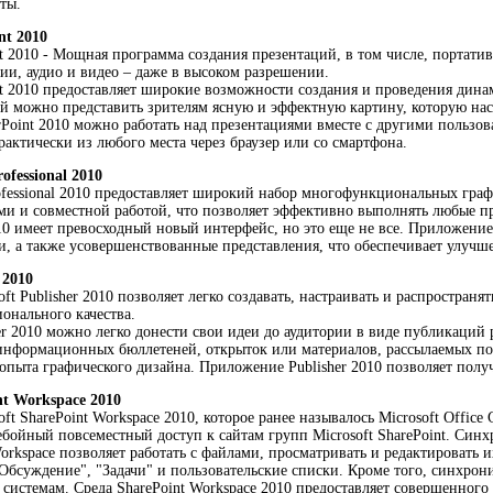
ты.
nt 2010
nt 2010 - Мощная программа создания презентаций, в том числе, портат
и, аудио и видео – даже в высоком разрешении.
nt 2010 предоставляет широкие возможности создания и проведения ди
 можно представить зрителям ясную и эффектную картину, которую насто
rPoint 2010 можно работать над презентациями вместе с другими пользов
рактически из любого места через браузер или со смартфона.
rofessional 2010
Professional 2010 предоставляет широкий набор многофункциональных гр
ми и совместной работой, что позволяет эффективно выполнять любые п
2010 имеет превосходный новый интерфейс, но это еще не все. Приложен
и, а также усовершенствованные представления, что обеспечивает улучш
 2010
ft Publisher 2010 позволяет легко создавать, настраивать и распростра
онального качества.
r 2010 можно легко донести свои идеи до аудитории в виде публикаций 
нформационных бюллетеней, открыток или материалов, рассылаемых по 
 опыта графического дизайна. Приложение Publisher 2010 позволяет полу
nt Workspace 2010
t SharePoint Workspace 2010, которое ранее называлось Microsoft Office
ебойный повсеместный доступ к сайтам групп Microsoft SharePoint. Синх
Workspace позволяет работать с файлами, просматривать и редактировать
Обсуждение", "Задачи" и пользовательские списки. Кроме того, синхрониз
 системам. Среда SharePoint Workspace 2010 предоставляет совершенног