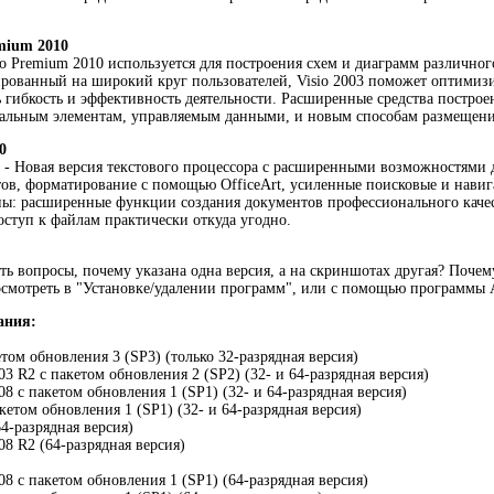
emium 2010
sio Premium 2010 используется для построения схем и диаграмм различног
рованный на широкий круг пользователей, Visio 2003 поможет оптимиз
 гибкость и эффективность деятельности. Расширенные средства построен
альным элементам, управляемым данными, и новым способам размещения
0
0 - Новая версия текстового процессора с расширенными возможностями 
тов, форматирование с помощью OfficeArt, усиленные поисковые и нав
ы: расширенные функции создания документов профессионального качес
оступ к файлам практически откуда угодно.
ь вопросы, почему указана одна версия, а на скриншотах другая? Почему
смотреть в "Установке/удалении программ", или с помощью программы
ания:
том обновления 3 (SP3) (только 32-разрядная версия)
03 R2 с пакетом обновления 2 (SP2) (32- и 64-разрядная версия)
08 с пакетом обновления 1 (SP1) (32- и 64-разрядная версия)
акетом обновления 1 (SP1) (32- и 64-разрядная версия)
64-разрядная версия)
08 R2 (64-разрядная версия)
08 с пакетом обновления 1 (SP1) (64-разрядная версия)