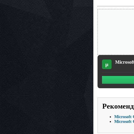
Microsof
µ
Рекоменд
Microsoft 
Microsoft 