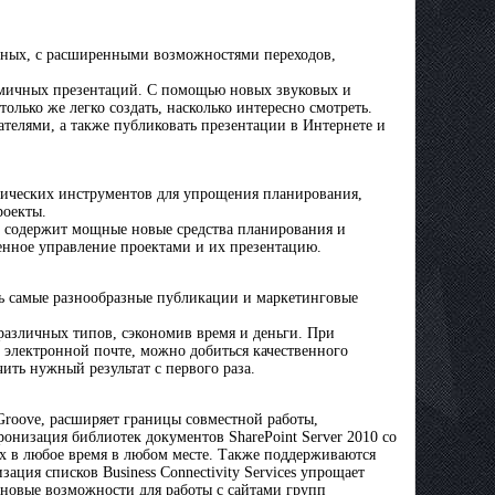
ивных, с расширенными возможностями переходов,
намичных презентаций. С помощью новых звуковых и
лько же легко создать, насколько интересно смотреть.
ателями, а также публиковать презентации в Интернете и
афических инструментов для упрощения планирования,
роекты.
ие содержит мощные новые средства планирования и
енное управление проектами и их презентацию.
нять самые разнообразные публикации и маркетинговые
различных типов, сэкономив время и деньги. При
электронной почте, можно добиться качественного
чить нужный результат с первого раза.
 Groove, расширяет границы совместной работы,
ронизация библиотек документов SharePoint Server 2010 со
 их в любое время в любом месте. Также поддерживаются
ация списков Business Connectivity Services упрощает
о новые возможности для работы с сайтами групп