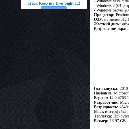
- Windows Vista с п
Track Keep my Eyes Sight 1.2
- Windows 7 (64-раз
- Windows Server 20
Процессор:
Pentium
ОЗУ:
не менее 512 
Жесткий диск:
объе
Разрешение экрана
Год выпуска:
2010
Название:
Microsoft
Версия:
14.0.4763.
Разработчик:
Micro
Разрядность:
x64/x
Язык интерфейса:
Таблэтка:
Присутст
Размер:
13.97 GB