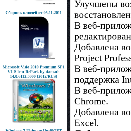
Улучшены во
восстановлени
Сборник ключей от 05.11.2011
В веб-прилож
редактирован
Добавлена в
Project Profe
В веб-прилож
Microsoft Visio 2010 Premium SP1
VL Silent RePack by tiamath
14.0.6112.5000 [2012/RUS]
поддержка Int
В веб-прилож
Chrome.
Добавлена во
Excel.
Windows 7 Ultimate UralSOFT