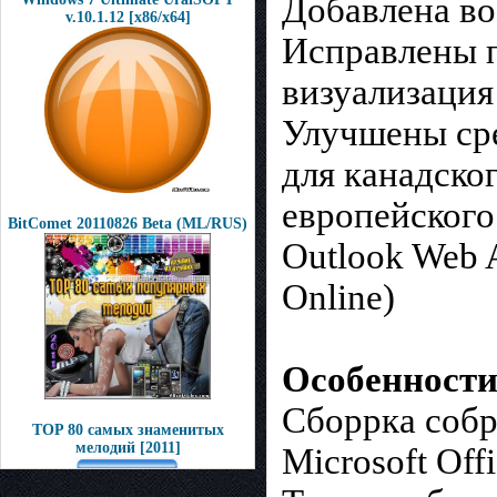
Добавлена во
v.10.1.12 [x86/x64]
Исправлены п
визуализация
Улучшены сре
для канадско
европейского
BitComet 20110826 Beta (ML/RUS)
Outlook Web A
Online)
Особенности
Сборрка собр
TOP 80 самых знаменитых
мелодий [2011]
Microsoft Off