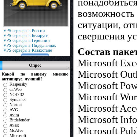
понадобиться
возможность 
ситуации, от
VPS серверы в России
свершения ус
VPS серверы в Беларуси
VPS серверы в Германии
VPS серверы в Нидерландах
Состав пакета
VPS серверы в Казахстане
Microsoft Exc
Опрос
Microsoft Out
Какой по вашему мнению
антивирус, лучший?
Microsoft Pow
Kaspersky
dr.Web
Microsoft Wo
NOD 32
Symantec
Norton
Microsoft Acc
AVG
Avira
Microsoft Inf
Bitdefender
Avast
Microsoft Pub
McAfee
Microsoft