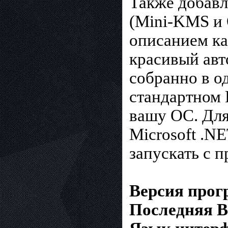
Также добавл
(Mini-KMS и O
описанием ка
красивый авт
собранно в о
стандартном 
вашу ОС. Для 
Microsoft .N
запускать с 
Версия про
Последняя 