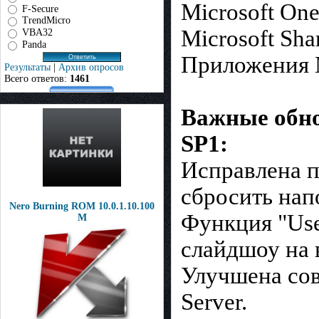
Microsoft On
F-Secure
TrendMicro
Microsoft Sha
VBA32
Panda
Приложения M
Результаты
|
Архив опросов
Всего ответов:
1461
Важные обно
SP1:
Исправлена п
сбросить нап
Nero Burning ROM 10.0.1.10.100
Функция "Use
M
слайдшоу на 
Улучшена сов
Server.