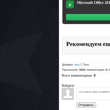
Microsoft Office 2
µ
Рекомендуем е
Добавил:
rbus7
| Теги:
Просмотров:
3410
| Комментарии:
0
| 
Всего комментариев
:
0
Войдите:
Отправить