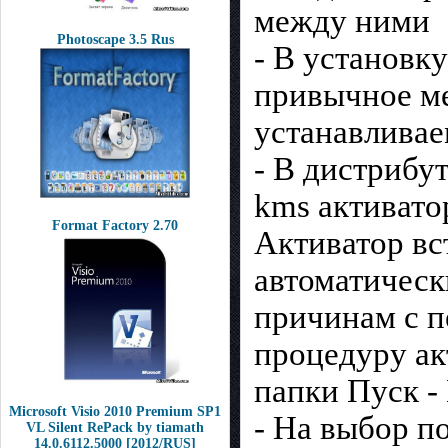
между ними
Photoscape 3.5 Rus
- В установк
привычное ме
устанавлива
- В дистрибу
kms активато
Format Factory 2.70
Активатор вс
автоматическ
причинам с п
процедуру ак
папки Пуск - 
Microsoft Visio 2010 Premium SP1
- На выбор п
VL Silent RePack by tiamath
14.0.6112.5000 [2012/RUS]