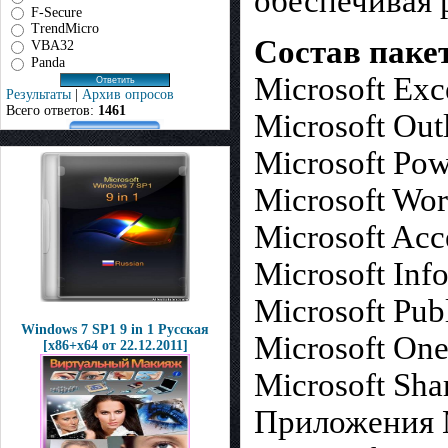
обеспечивая р
F-Secure
TrendMicro
Состав пакета
VBA32
Panda
Microsoft Exc
Результаты
|
Архив опросов
Всего ответов:
1461
Microsoft Out
Microsoft Pow
Microsoft Wo
Microsoft Acc
Microsoft Inf
Microsoft Pub
Windows 7 SP1 9 in 1 Русская
Microsoft On
[x86+x64 от 22.12.2011]
Microsoft Sha
Приложения M