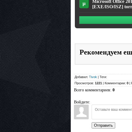
Microsoft Office 20
µ
[EXE/ISO/ISZ] torr
Рекомендуем е
Добавил:
Tivok
| Теги:
Просмотров:
1221
| Комментарии:
0
| 
Всего комментариев
:
0
Войдите:
Отправить