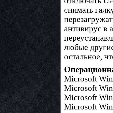
отключать UA
снимать галку
перезагружат
антивирус в а
переустанавл
любые другие
остальное, чт
Операционна
Microsoft Wi
Microsoft Wi
Microsoft Win
Microsoft Wi