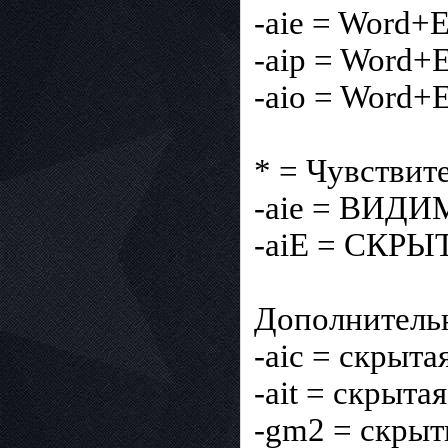
-aie = Word+
-aip = Word+
-aio = Word+
* = Чувствит
-aie = ВИДИ
-aiE = СКРЫ
Дополнитель
-aic = скрыта
-ait = скрыта
-gm2 = скрыт