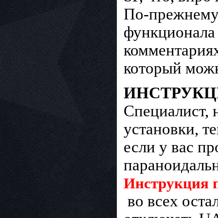
По-прежнему
функционала 
комментариях
который можн
ИНСТРУКЦ
Специалист, 
установки, те
если у вас п
параноидальн
Инструкция п
во всех оста