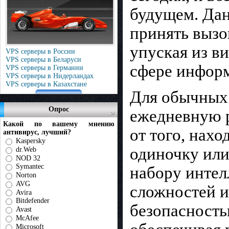
будущем. Дан
принять вызо
упуская из в
VPS серверы в России
VPS серверы в Беларуси
сфере инфор
VPS серверы в Германии
VPS серверы в Нидерландах
VPS серверы в Казахстане
Для обычных 
Опрос
ежедневную р
Какой по вашему мнению
от того, нахо
антивирус, лучший?
Kaspersky
одиночку или
dr.Web
NOD 32
Symantec
набору интел
Norton
AVG
сложностей и
Avira
Bitdefender
безопасность
Avast
McAfee
Microsoft