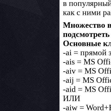
в популярный
как с ними 
Множество в
подсмотреть
Основные к
-ai = прямой
-ais = MS Offi
-aiv = MS Off
-aij = MS Offi
-aid = MS Off
ИЛИ
-aiw = Word+