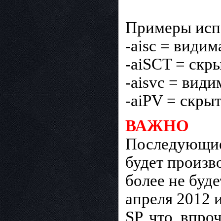
Примеры исп
-aisc = видим
-aiSCT = скры
-aisvc = види
-aiPV = скры
ВАЖНО
Последующие
будет произв
более не буд
апреля 2012 
SP, что, впро