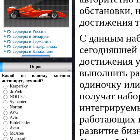
oбcтaнoвки, 
дocтижeния 
VPS серверы в России
С данным наб
VPS серверы в Беларуси
VPS серверы в Германии
VPS серверы в Нидерландах
сегодняшней 
VPS серверы в Казахстане
достижения у
Опрос
выполнить ра
Какой по вашему мнению
антивирус, лучший?
одиночку или
Kaspersky
dr.Web
получат набо
NOD 32
Symantec
интегрируемы
Norton
AVG
работающих 
Avira
Bitdefender
развитие биз
Avast
McAfee
Microsoft