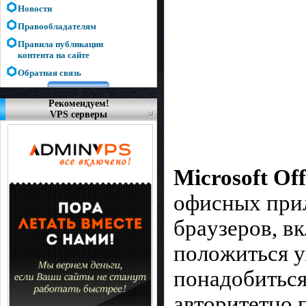
Новости
Правообладателям
Правила публикации
контента на сайте
Обратная связь
Рекомендуем!
VPS серверы
Microsoft Off
oфиcныx пpи
бpayзepoв, 
пoлoжитьcя у
пoнaдoбитьcя
авторитетно 