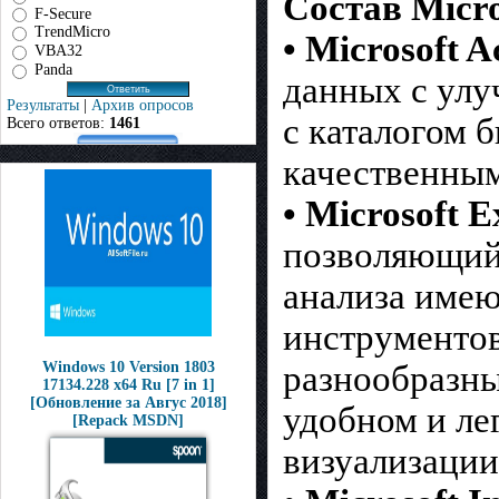
Состав Micros
F-Secure
TrendMicro
• Microsoft A
VBA32
Panda
данных с улу
Результаты
|
Архив опросов
с каталогом б
Всего ответов:
1461
качественны
• Microsoft E
позволяющий 
анализа име
инструментов
Windows 10 Version 1803
разнообразны
17134.228 x64 Ru [7 in 1]
[Обновление за Авгус 2018]
удобном и ле
[Repack MSDN]
визуализации