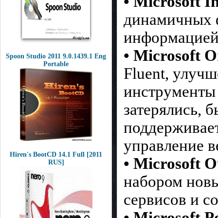
• Microsoft I
динамичных ф
информацией 
• Microsoft 
Spoon Studio 2011 9.0.1439.1 Eng
Portable
Fluent, улуч
инструменты 
затерялись, 
поддерживает
управление в
Hiren's BootCD 14.1 Full [2011
• Microsoft O
RUS]
набором новы
сервисов и с
• Microsoft 