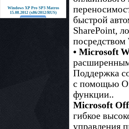
переносимост
Windows XP Pro SP3 Matros
15.08.2012 (x86/2012/RUS)
быстрой авто
SharePoint, л
посредством 
• Microsoft 
расширенным
Поддержка со
с помощью Of
функции..
Microsoft Off
гибкое высок
управления 