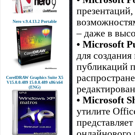
презентаций,
возможностям
Nero v.9.4.13.2 Portable
– даже в выс
• Microsoft P
для создания
публикаций п
распростране
CorelDRAW Graphics Suite X5
V15.0.0.489 15.0.0.489 x86/x64
редактирован
(ENG)
• Microsoft 
утилите Offi
представляет
онлайнового 