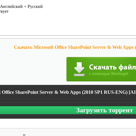
Английский + Русский
вует
Скачать Microsoft Office SharePoint Server & Web Apps
t Office SharePoint Server & Web Apps (2010 SP1 RUS-ENG) [AI
Загрузить торрент