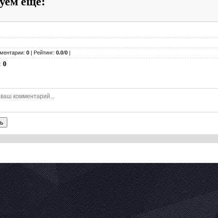
уем ещё
:
ментарии:
0
| Рейтинг:
0.0
/
0
|
:
0
ь