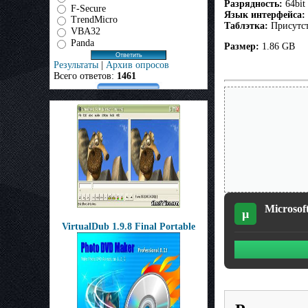
Разрядность:
64bit
F-Secure
Язык интерфейса:
TrendMicro
Таблэтка:
Присутст
VBA32
Panda
Размер:
1.86 GB
Результаты
|
Архив опросов
Всего ответов:
1461
Microsof
µ
VirtualDub 1.9.8 Final Portable