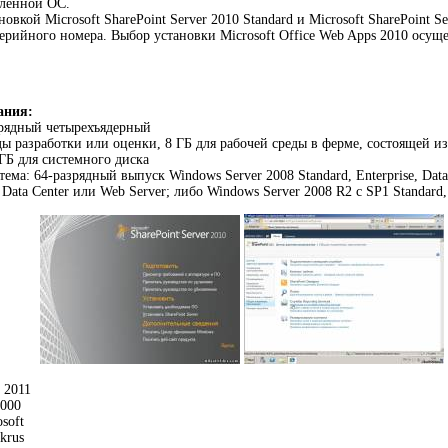
вленной ОС.
овкой Microsoft SharePoint Server 2010 Standard и Microsoft SharePoint Se
ерийного номера. Выбор установки Microsoft Office Web Apps 2010 осущ
ания:
зрядный четырехъядерный
еды разработки или оценки, 8 ГБ для рабочей среды в ферме, состоящей и
 ГБ для системного диска
ема: 64-разрядный выпуск Windows Server 2008 Standard, Enterprise, Data
, Data Center или Web Server; либо Windows Server 2008 R2 с SP1 Standard, 
2011
1000
soft
krus