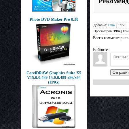
Рекоменд
Photo DVD Maker Pro 8.30
Добавил:
Tivok
| Теги:
Просмотров:
1987
| Ком
Всего комментариев
Войдите:
Отправит
CorelDRAW Graphics Suite X5
V15.0.0.489 15.0.0.489 x86/x64
(ENG)