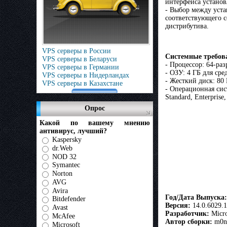
интерфейса устано
- Выбор между устан
соответствующего с
дистрибутива.
VPS серверы в России
Системные требов
VPS серверы в Беларуси
- Процессор: 64-ра
VPS серверы в Германии
- ОЗУ: 4 ГБ для ср
VPS серверы в Нидерландах
- Жесткий диск: 80
VPS серверы в Казахстане
- Операционная сист
Standard, Enterprise
Опрос
Какой по вашему мнению
антивирус, лучший?
Kaspersky
dr.Web
NOD 32
Symantec
Norton
AVG
Avira
Год/Дата Выпуска:
Bitdefender
Версия:
14.0.6029.
Avast
Разработчик:
Micro
McAfee
Автор сборки:
m0n
Microsoft