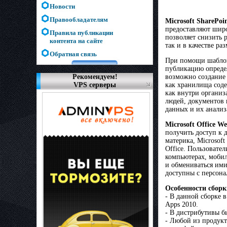
Новости
Правообладателям
Microsoft SharePoin
предоставляют широ
Правила публикации
позволяет снизить 
контента на сайте
так и в качестве р
Обратная связь
При помощи шаблоно
публикацию опреде
возможно создание 
Рекомендуем!
как хранилища соде
VPS серверы
как внутри организ
людей, документов 
данных и их анализ
Microsoft Office W
получить доступ к 
материка, Microsoft
Office. Пользовате
компьютерах, мобил
и обмениваться ими
доступны с персона
Особенности сборк
- В данной сборке 
Apps 2010.
- В дистрибутивы б
- Любой из продукт