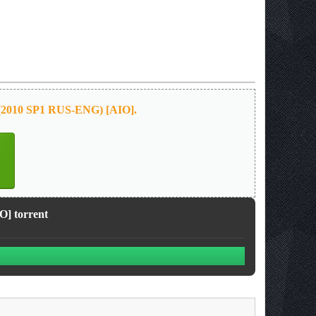
 (2010 SP1 RUS-ENG) [AIO].
O] torrent