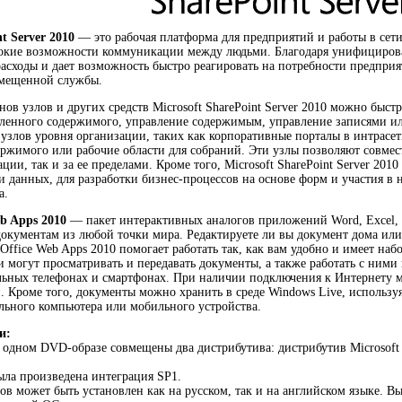
t Server 2010
— это рабочая платформа для предприятий и работы в сет
кие возможности коммуникации между людьми. Благодаря унифицированн
расходы и дает возможность быстро реагировать на потребности предприят
азмещенной службы.
в узлов и других средств Microsoft SharePoint Server 2010 можно быс
ленного содержимого, управление содержимым, управление записями ил
узлов уровня организации, таких как корпоративные порталы в интрасет
ржимого или рабочие области для собраний. Эти узлы позволяют совмес
ации, так и за ее пределами. Кроме того, Microsoft SharePoint Server 2
и данных, для разработки бизнес-процессов на основе форм и участия в 
а.
eb Apps 2010
— пакет интерактивных аналогов приложений Word, Excel, 
документам из любой точки мира. Редактируете ли вы документ дома или 
 Office Web Apps 2010 помогает работать так, как вам удобно и имеет на
ли могут просматривать и передавать документы, а также работать с ним
ьных телефонах и смартфонах. При наличии подключения к Интернету мо
. Кроме того, документы можно хранить в среде Windows Live, использу
льного компьютера или мобильного устройства.
и:
в одном DVD-образе совмещены два дистрибутива: дистрибутив Microsoft S
ыла произведена интеграция SP1.
ов может быть установлен как на русском, так и на английском языке. Вы