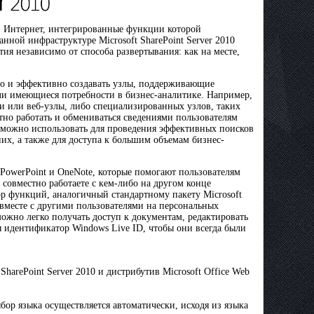
и Интернет, интегрированные функции которой
ой инфраструктуре Microsoft SharePoint Server 2010
ия независимо от способа развертывания: как на месте,
тро и эффективно создавать узлы, поддерживающие
и имеющиеся потребности в бизнес-аналитике. Например,
и или веб-узлы, либо специализированных узлов, таких
тно работать и обмениваться сведениями пользователям
010 можно использовать для проведения эффективных поисков
них, а также для доступа к большим объемам бизнес-
PowerPoint и OneNote, которые помогают пользователям
совместно работаете с кем-либо на другом конце
бор функций, аналогичный стандартному пакету Microsoft
и вместе с другими пользователями на персональных
жно легко получать доступ к документам, редактировать
я идентификатор Windows Live ID, чтобы они всегда были
harePoint Server 2010 и дистрибутив Microsoft Office Web
бор языка осуществляется автоматически, исходя из языка