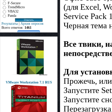
F-Secure
(для Excel, W
TrendMicro
VBA32
Service Pack 1
Panda
Черная тема 
Результаты
|
Архив опросов
Всего ответов:
1461
Все твики, 
непосредстве
Для установ
Прожечь, или
VMware Workstation 7.1 RUS
Запустите Set
Запустите сно
Перезагрузка