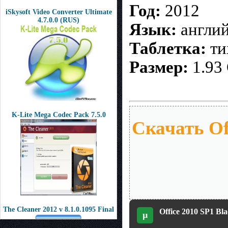
Г
од:
2012
iSkysoft Video Converter Ultimate
4.7.0.0 (RUS)
Язык:
англи
Таблетка:
ти
Размер:
1.93
K-Lite Mega Codec Pack 7.5.0
Скачать Off
The Cleaner 2012 v 8.1.0.1095 Final
Office 2010 SP1 Bl
µ