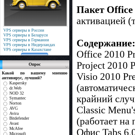
Пакет Office
активацией (т
VPS серверы в России
VPS серверы в Беларуси
VPS серверы в Германии
Содержание
VPS серверы в Нидерландах
VPS серверы в Казахстане
Office 2010 P
Project 2010 P
Опрос
Какой по вашему мнению
Visio 2010 P
антивирус, лучший?
Kaspersky
(автоматическ
dr.Web
NOD 32
крайний случа
Symantec
Norton
Classic Menu'
AVG
Avira
(работает на 
Bitdefender
Avast
McAfee
Офис Tabs 6,
Microsoft