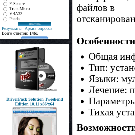
F-Secure
файлов в
TrendMicro
VBA32
отсканирован
Panda
Результаты
|
Архив опросов
Всего ответов:
1461
Особенности
Общая ин
Тип: уста
Языки: мул
Лечение: п
Параметры
DriverPack Solution Tweekend
Edition 10.11 x86/x64
Тихая уста
Возможност