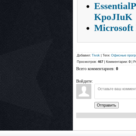
Essential
KpoJIuK
Microsoft
Добавил:
Tivok
| Теги:
Офисные прог
Просмотров:
467
| Комментарии:
0
| Р
Всего комментариев
:
0
Войдите:
Отправить