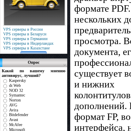
формате PDF.
нескольких д
предваритель
VPS серверы в России
VPS серверы в Беларуси
просмотра. В
VPS серверы в Германии
VPS серверы в Нидерландах
VPS серверы в Казахстане
документа, е
профессионал
Опрос
существует в
Какой по вашему мнению
антивирус, лучший?
Kaspersky
и нижних
dr.Web
NOD 32
колонтитулов
Symantec
Norton
дополнений. 
AVG
Avira
формат FP, в
Bitdefender
Avast
интерфейса, 
McAfee
Microsoft