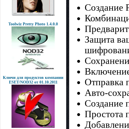
Создание 
Комбинаци
Toolwiz Pretty Photo 1.4.0.0
Предварит
Защита ва
шифрования
Сохранени
Включение
Ключи для продуктов компании
Отправка 
ESET/NOD32 от 01.10.2011
Авто-сохр
Создание 
Простота 
Добавлени