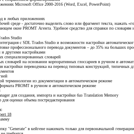
ениях Microsoft Office 2000-2016 (Word, Excel, PowerPoint)
д в любых приложениях
бочей среде - достаточно выделить слово или фрагмент текста, нажать «
ающем окне PROMT Агента. Удобное средство для справки по словарям 
rados Studio
интеграция с SDL Trados Studio и возможности настройки автоматическо
товке профессионального перевода документов – до 35% на больших про
и и другими настройками
ых специализированных словарей
ых словарей на основании корпоративных глоссариев в ручном и автома
ля настройки переводчика на перевод типовых конструкций, типичных д
ументов
гией
ной терминологии из документации в автоматическом режиме
 формата PROMT в ручном и автоматическом режиме
я
ger для создания, импорта и настройки баз Translation Memory
 для оценки объема постредактирования
я:
ert 18
рамму
пку "Generate" в кейгене нажимать только для первоначальной генерации
не требуется