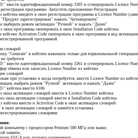
 ID:" ввести идентификационный номер 3305 и сгенерировать Licence Nu
р регистрации программы: Запустить приложения>Регистрация
из кейгена введите в окно регистрации программы в Licence Number (за
 "Продукт зарегистрирован" нажать "Активировать"
е выберать режим активации "Ручной" и нажать "Далее"
e из окна программы скопировать в окно Installation Code кейгена
 кейгене Activation Code скопировать в окно программы в код активации
арегистрированной программой
ля словарей
пку "Generate" в кейгене нажимать только для первоначальной генерации
не требуется
 ID:" ввести идентификационный номер 3261 и сгенерировать Licence Nu
уфер обмена или записать Licence Number из кейгена
щик словарей
зкам при установке и когда потребуется, ввести Licence Number из кейге
тивация, выбрать режим "Ручной" активации и нажать "Далее"
ID:" кейгена ввести 6106
из окна активации словарей ввести в Licence Number кейгена
e из окна активации словарей ввести в Installation Code кейгена
 из кейгена ввести в Activition Code в окне активации словарей
" в окне активации словарей и начнётся установка
арегистрированными словарями
ания:
й компьютер с процессором Pentium 500 МГц или выше;
ной памяти;
аптер SVGA или лучшего разрешения;