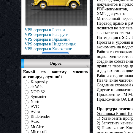
документов в прилож
PDF-документов,
XML-документов.
Мгновенный перево
Перевод прямо в ра
появится во всплыв
VPS серверы в России
фрагментов текста.
VPS серверы в Беларуси
Интеграция с SDL T
VPS серверы в Германии
Простая и удобная 
VPS серверы в Нидерландах
экономить на подго
VPS серверы в Казахстане
Работа со словарям
подключение готов
создание собственн
Опрос
правила перевода д
и других типов док
Какой по вашему мнению
Работа с терминоло
антивирус, лучший?
Извлечение частот
Kaspersky
Создание словарей
dr.Web
Другие приложени
NOD 32
Приложение TM Mana
Symantec
Приложение QA Lab
Norton
AVG
Процедура лечени
Avira
Установка Promt Exp
Bitdefender
1) Установить прог
Avast
2) Запустить кейген
McAfee
3) Примечание: Кно
Microsoft
новых значений это 