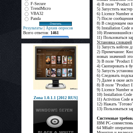
F-Secure
4) В поле "Product
TrendMicro
5) Запустить масте
VBA32
6) Licence Number 
Panda
7) После сообщения
8) В следующем окн
Результаты
|
Архив опросов
9) Installation Cod
Всего ответов:
1461
10) Изменившийся в
11) Пользоваться з
Установка словарей
1) Запусть кейген д
2) Примечание: Кно
новых значений это 
3) В поле "Product
4) Скопировать в б
5) Запусть установ
6) Следовать подска
7) Далее в окне ак
8) В поле "Product 
9) Licence Number 
10) Installation Cod
Zona 1.0.1.1 [2012 RUS]
11) Activition Code
12) Нажать "Готово
13) Пользоваться з
Системные требов
IBM PC-совместимы
64 Мбайт оператив
Монитор и видеоад