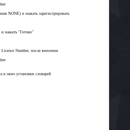
mber
менив NONE) и нажать зарегистрировать
 и нажать "Готово"
 Licence Number, после внесения
mber
на в окно установки словарей