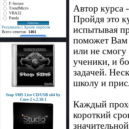
F-Secure
Автор курса 
TrendMicro
VBA32
Пройдя это ку
Panda
испытывая пр
Результаты
|
Архив опросов
Всего ответов:
1461
поможет Вам в
или не смогу 
ученики, и б
задачей. Нес
школу и прис
Stop SMS Live CD/USB x64 by
Core-2 v.2.10.1
Каждый прох
короткий сро
значительной