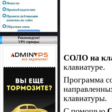
Новости
Правообладателям
Правила публикации
контента на сайте
Обратная связь
Рекомендуем!
VPS серверы
СОЛО на кл
клавиатуре.
Программа со
направленных
клавиатуры.
С помощью
С