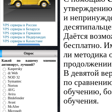
утверждению 
и непринужде
десятипальце
VPS серверы в России
VPS серверы в Беларуси
VPS серверы в Германии
Даётся возмо
VPS серверы в Нидерландах
VPS серверы в Казахстане
бесплатно. И
ли методика 
Опрос
Какой по вашему мнению
продолжении
антивирус, лучший?
Kaspersky
В девятой ве
dr.Web
NOD 32
по сравнению
Symantec
Norton
обучению, б
AVG
Avira
обучения.
Bitdefender
Avast
McAfee
Microsoft