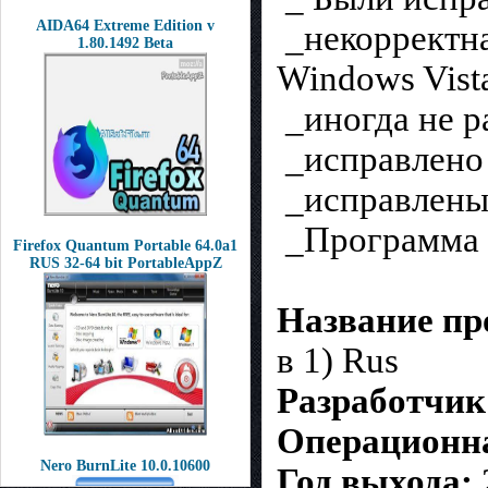
AIDA64 Extreme Edition v
_некорректна
1.80.1492 Beta
Windows Vist
_иногда не р
_исправлено 
_исправлены 
_Программа 
Firefox Quantum Portable 64.0a1
RUS 32-64 bit PortableAppZ
Название пр
в 1) Rus
Разработчик
Операционна
Nero BurnLite 10.0.10600
Год выхода: