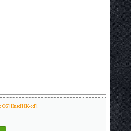
S] [Intel] [K-ed].