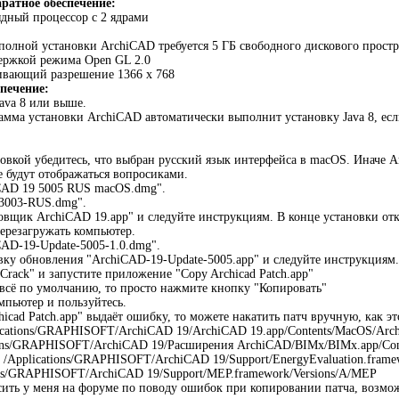
ратное обеспечение:
ядный процессор с 2 ядрами
полной установки ArchiCAD требуется 5 ГБ свободного дискового простр
ержкой режима Open GL 2.0
вающий разрешение 1366 x 768
печение:
Java 8 или выше.
мма установки ArchiCAD автоматически выполнит установку Java 8, если
овкой убедитесь, что выбран русский язык интерфейса в macOS. Иначе A
е будут отображаться вопросиками.
CAD 19 5005 RUS macOS.dmg".
3003-RUS.dmg".
овщик ArchiCAD 19.app" и следуйте инструкциям. В конце установки от
перезагружать компьютер.
AD-19-Update-5005-1.0.dmg".
вку обновления "ArchiCAD-19-Update-5005.app" и следуйте инструкциям.
Crack" и запустите приложение "Copy Archicad Patch.app"
всё по умолчанию, то просто нажмите кнопку "Копировать"
мпьютер и пользуйтесь.
icad Patch.app" выдаёт ошибку, то можете накатить патч вручную, как эт
ications/GRAPHISOFT/ArchiCAD 19/ArchiCAD 19.app/Contents/MacOS/Ar
ions/GRAPHISOFT/ArchiCAD 19/Расширения ArchiCAD/BIMx/BIMx.app/Co
> /Applications/GRAPHISOFT/ArchiCAD 19/Support/EnergyEvaluation.framew
ons/GRAPHISOFT/ArchiCAD 19/Support/MEP.framework/Versions/A/MEP
ить у меня на форуме по поводу ошибок при копировании патча, возмож