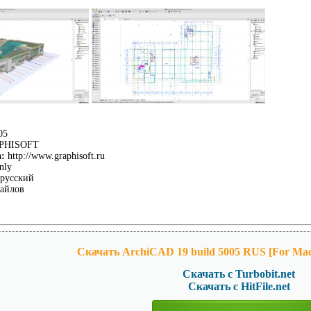
05
PHISOFT
:
http://www.graphisoft.ru
nly
русский
айлов
Скачать ArchiCAD 19 build 5005 RUS [For Mac O
Скачать с Turbobit.net
Скачать с HitFile.net