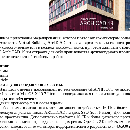
ное приложение моделирования, которое позволяет архитекторам более
ехнологии Virtual Building. ArchiCAD позволяет архитекторам сконцентр
у самостоятельно или в коллективе,обмениваясь при этом данными с кон
 С ArchiCAD 19 вы откроете для себя преимущества архитектурного проек
ие от невероятной свободы в работе.
ания:
темы:
emite
ricks
редыдущих операционных систем:
tain Lion отвечает требованиям, но тестирование GRAPHISOFT не пров
 Leopard и Mac OS X 10.7 Lion не поддерживаются (невозможно устано
аратное обеспечение:
ядный процессор с 4 и более ядрами
 с большими и сложными моделями может потребоваться 16 ГБ и более
мендуется устанавливать ARCHICAD на диск SSD (или Fusion). Для полн
го пространства. Дополнительно требуется 10 ГБ и более дискового прос
льзование видеокарт, поддерживающих режим OpenGL 2.0 с объемом вид
уется использование монитора, поддерживающего разрешение 1440x900