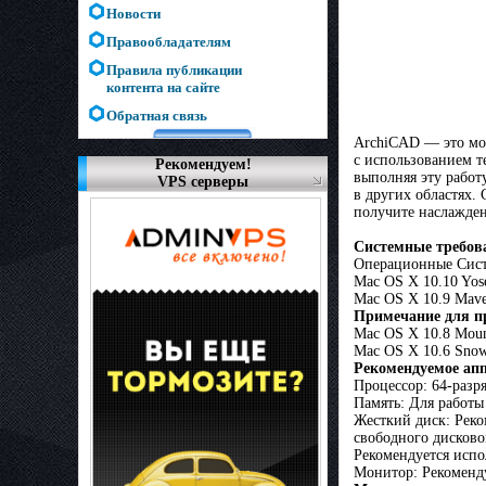
Новости
Правообладателям
Правила публикации
контента на сайте
Обратная связь
ArchiCAD — это мощ
с использованием т
Рекомендуем!
выполняя эту работ
VPS серверы
в других областях.
получите наслажден
Системные требов
Операционные Сис
Mac OS X 10.10 Yos
Mac OS X 10.9 Mave
Примечание для п
Mac OS X 10.8 Moun
Mac OS X 10.6 Snow
Рекомендуемое апп
Процессор: 64-разр
Память: Для работы
Жесткий диск: Реко
свободного дисково
Рекомендуется испо
Монитор: Рекоменд