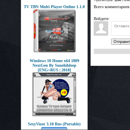
Просмотров:
1108
| Ком
TV TBN Multi Player Online 1.1.0
Всего комментариев
Войдите:
Отправит
Windows 10 Home x64 1809
NextGen By Sunehildeep
[ENG+RUS | 2018]
SexyVizor 3.10 Rus (Portable)