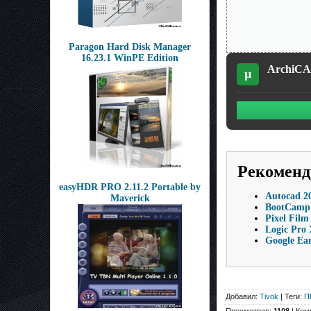
Paragon Hard Disk Manager
16.23.1 WinPE Edition
ArchiCAD
µ
Рекоменд
easyHDR PRO 2.11.2 Portable by
Autocad 2
Maverick
BootCamp.
Pixel Fil
Logic Pro 
Google Ear
Добавил:
Tivok
| Теги:
П