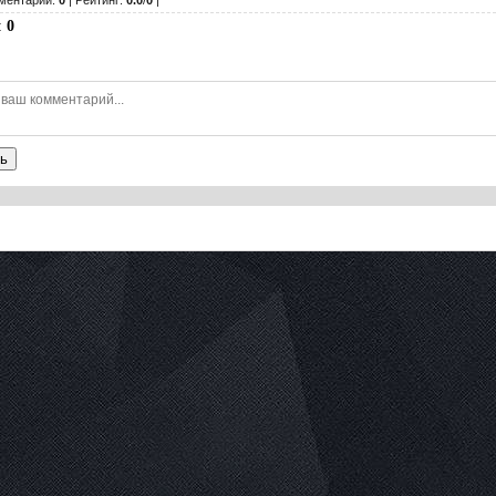
ментарии:
0
| Рейтинг:
0.0
/
0
|
:
0
ь