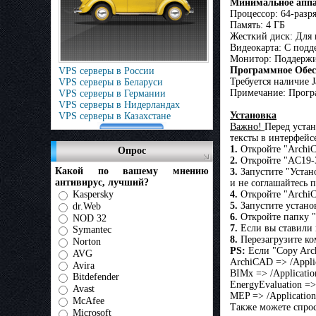
Минимальное аппа
Процессор: 64-разр
Память: 4 ГБ
Жесткий диск: Для 
Видеокарта: С подд
Монитор: Поддержи
Программное Обес
VPS серверы в России
Требуется наличие 
VPS серверы в Беларуси
Примечание: Програ
VPS серверы в Германии
VPS серверы в Нидерландах
Установка
VPS серверы в Казахстане
Важно!
Перед устан
тексты в интерфейс
1.
Откройте "Archi
Опрос
2.
Откройте "AC19-
Какой по вашему мнению
3.
Запустите "Устан
антивирус, лучший?
и не соглашайтесь 
Kaspersky
4.
Откройте "ArchiC
5.
Запустите устано
dr.Web
6.
Откройте папку "
NOD 32
7.
Если вы ставили 
Symantec
8.
Перезагрузите ко
Norton
PS:
Если "Copy Arch
AVG
ArchiCAD => /Appl
Avira
BIMx => /Applicat
Bitdefender
EnergyEvaluation =
Avast
MEP => /Applicati
McAfee
Также можете спрос
Microsoft