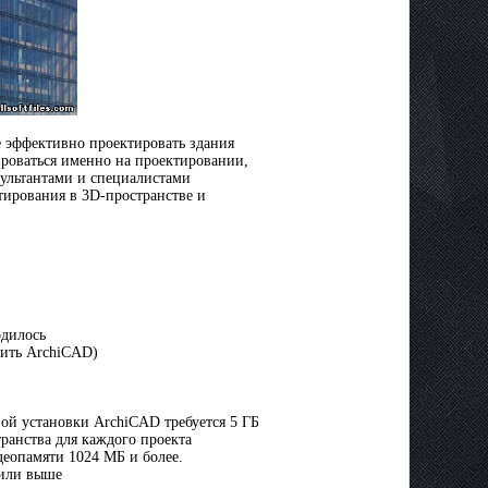
 эффективно проектировать здания
ироваться именно на проектировании,
сультантами и специалистами
тирования в 3D-пространстве и
одилось
вить ArchiCAD)
ой установки ArchiCAD требуется 5 ГБ
транства для каждого проекта
еопамяти 1024 МБ и более.
 или выше