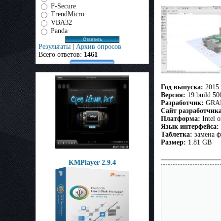
F-Secure
TrendMicro
VBA32
Panda
Результаты
|
Архив опросов
Всего ответов:
1461
Год выпуска:
2015
Версия:
19 build 50
Разработчик:
GRA
Сайт разработчика
Платформа:
Intel o
Язык интерфейса:
Таблетка:
замена ф
Размер:
1.81 GB
KMPlayer 2.9.4