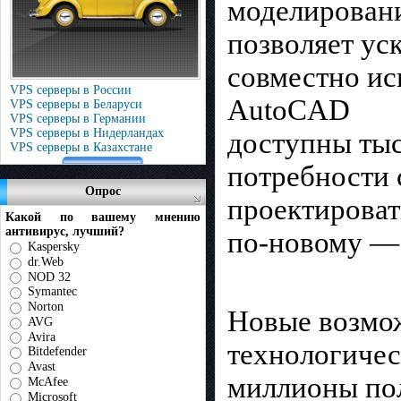
моделирован
позволяет ус
совместно ис
VPS серверы в России
AutoCAD
VPS серверы в Беларуси
VPS серверы в Германии
VPS серверы в Нидерландах
доступны тыс
VPS серверы в Казахстане
потребности 
Опрос
проектироват
Какой по вашему мнению
антивирус, лучший?
по-новому —
Kaspersky
dr.Web
NOD 32
Symantec
Norton
Новые возмо
AVG
Avira
технологичес
Bitdefender
Avast
миллионы по
McAfee
Microsoft