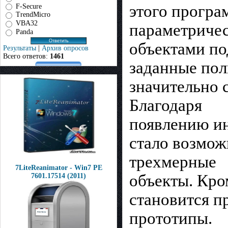
этого програ
F-Secure
TrendMicro
VBA32
параметричес
Panda
объектами п
Результаты
|
Архив опросов
Всего ответов:
1461
заданные пол
значительно 
Благодаря
появлению и
стало возмож
трехмерные
7LiteReanimator - Win7 PE
объекты. Кром
7601.17514 (2011)
становится п
прототипы.