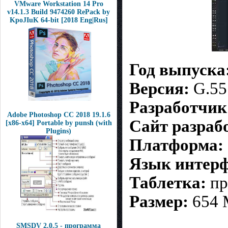
VMware Workstation 14 Pro
v14.1.3 Build 9474260 RePack by
KpoJIuK 64-bit [2018 Eng|Rus]
Год выпуска
Версия:
G.55
Разработчик
Adobe Photoshop CC 2018 19.1.6
Сайт разраб
[x86-x64] Portable by punsh (with
Plugins)
Платформа:
Язык интерф
Таблетка:
пр
Размер:
654
SMSDV 2.0.5 - программа