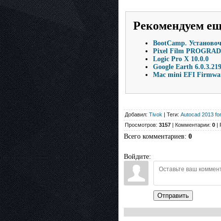
Рекомендуем е
BootCamp. Установочн
Pixel Film PROGRADE 
Logic Pro X 10.0.0
Google Earth 6.0.3.21
Mac mini EFI Firmwar
Добавил:
Tivok
| Теги:
Autocad 2013 fo
Просмотров:
3157
| Комментарии:
0
| 
Всего комментариев
:
0
Войдите:
Отправить